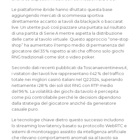
Le piattaforme ibride hanno sfruttato questa base
aggiungendo mercati di scommessa sportiva
direttamente accanto ai tavoli da blackjack o baccarat
live. Un utente può così piazzare una puntata sul risultato
di una partita di Serie A mentre aspetta la distribuzione
delle carte al tavolo virtuale. Questo approccio “one‑stop
shop” ha aumentato il tempo medio di permanenza del
giocatore del 35 % rispetto ai siti che offrono solo giochi
RNG tradizionali come slot o video poker.
Secondo dati recenti pubblicati da Toscanaeventinews.it,
i visitatori dei tavoli live rappresentano il 42 % del traffico
totale nei migliori casinò italiani nel Q2 2024, superando
nettamente i 28 % dei soli slot RNG con RTP medio
del 96 %. La volatilità dei giochi da tavolo è percepita
come più controllabile perché le decisioni dipendono
dalla strategia del giocatore anziché da generatore
casuale puro.
Le tecnologie chiave dietro questo successo includono
lo streaming low‑latency basato su protocollo WebRTC e
sistemi di monitoraggio assistito da intelligenza artificiale
che rilevano comportamenti anomali sia al tavolo sia