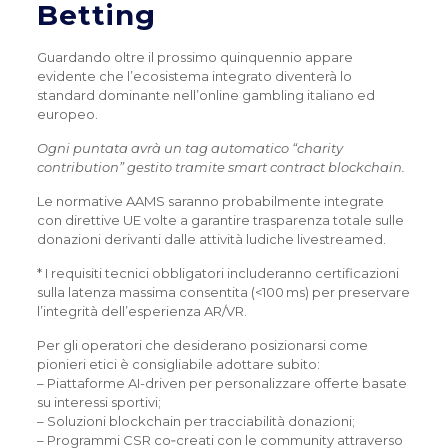
Betting
Guardando oltre il prossimo quinquennio appare
evidente che l’ecosistema integrato diventerà lo
standard dominante nell’online gambling italiano ed
europeo.
Ogni puntata avrà un tag automatico “charity
contribution” gestito tramite smart contract blockchain.
Le normative AAMS saranno probabilmente integrate
con direttive UE volte a garantire trasparenza totale sulle
donazioni derivanti dalle attività ludiche livestreamed.
* I requisiti tecnici obbligatori includeranno certificazioni
sulla latenza massima consentita (<100 ms) per preservare
l’integrità dell’esperienza AR/VR.
Per gli operatori che desiderano posizionarsi come
pionieri etici è consigliabile adottare subito:
– Piattaforme AI-driven per personalizzare offerte basate
su interessi sportivi;
– Soluzioni blockchain per tracciabilità donazioni;
– Programmi CSR co‑creati con le community attraverso