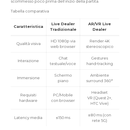
scommesso poco prima dell’inizio della partita.
Tabella comparativa
Live Dealer
AR/VR Live
Caratteristica
Tradizionale
Dealer
HD 1080p via
Render 4K
Qualità visiva
web browser
stereoscopico
Chat
Gestures
Interazione
testuale/voce
hand‑tracking
Schermo
Ambiente
Immersione
piano
surround 360°
Headset
Requisiti
PC/Mobile
VR (Quest 2+,
hardware
con browser
HTC Vive)
≤80 ms (con
Latency media
≤150 ms
rete 5G)