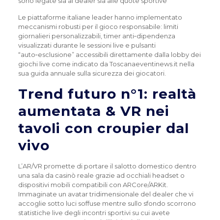
sono legate sia al dealer sia alle quote sportive
Le piattaforme italiane leader hanno implementato
meccanismi robusti per il gioco responsabile: limiti
giornalieri personalizzabili, timer anti‑dipendenza
visualizzati durante le sessioni live e pulsanti
“auto‑esclusione” accessibili direttamente dalla lobby dei
giochi live come indicato da Toscanaeventinews.it nella
sua guida annuale sulla sicurezza dei giocatori.
Trend futuro n°1: realtà
aumentata & VR nei
tavoli con croupier dal
vivo
L’AR/VR promette di portare il salotto domestico dentro
una sala da casinò reale grazie ad occhiali headset o
dispositivi mobili compatibili con ARCore/ARKit.
Immaginate un avatar tridimensionale del dealer che vi
accoglie sotto luci soffuse mentre sullo sfondo scorrono
statistiche live degli incontri sportivi su cui avete