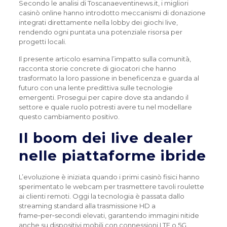
Secondo le analisi di Toscanaeventinews.it, i migliori
casinò online hanno introdotto meccanismi di donazione
integrati direttamente nella lobby dei giochi live,
rendendo ogni puntata una potenziale risorsa per
progetti locali.
Il presente articolo esamina l’impatto sulla comunità,
racconta storie concrete di giocatori che hanno
trasformato la loro passione in beneficenza e guarda al
futuro con una lente predittiva sulle tecnologie
emergenti. Prosegui per capire dove sta andando il
settore e quale ruolo potresti avere tu nel modellare
questo cambiamento positivo.
Il boom dei live dealer
nelle piattaforme ibride
L’evoluzione è iniziata quando i primi casinò fisici hanno
sperimentato le webcam per trasmettere tavoli roulette
ai clienti remoti. Oggi la tecnologia è passata dallo
streaming standard alla trasmissione HD a
frame‑per‑secondi elevati, garantendo immagini nitide
anche su dispositivi mobili con connessioni LTE o 5G.