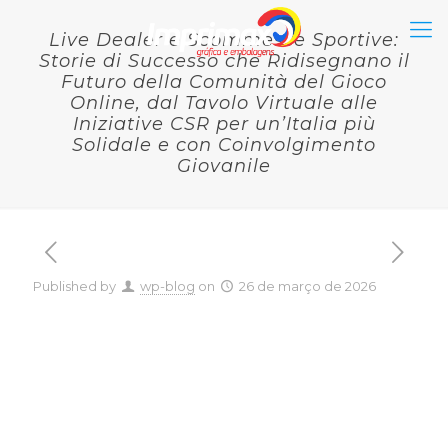
Live Dealer e Scommesse Sportive:
Storie di Successo che Ridisegnano il
Futuro della Comunità del Gioco
Online, dal Tavolo Virtuale alle
Iniziative CSR per un’Italia più
Solidale e con Coinvolgimento
Giovanile
Published by
wp-blog
on
26 de março de 2026
Live Dealer e Scommesse
Sportive: Storie di
Successo che
Ridisegnano il Futuro