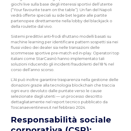
giochi live sulla base degli interessi sportivi dell’utente
(“Your favourite team on the table”). Un fan del Napoli
vedrà offerte speciali su side bet legate alle partite
partenopee direttamente nella lobby del blackjack o
della roulette dal vivo.
Sistemi predittivi anti‑frodi sfruttano modelli basati su
machine learning per identificare pattern sospetti sia nei
flussi video dei dealer sia nelle transazioni delle
scommesse sportive pre‑match ed in‑play. Operatori top
italiani come StarCasinò hanno implementato tali
soluzioni riducendo gli incidenti fraudolenti del 18 % nel
corso dell’anno scorso.
L’AI può inoltre garantire trasparenza nella gestione delle
donazioni grazie alla tecnologia blockchain che traccia
ogni euro devoluto dalle puntate verso le cause
selezionate dagli utenti — un processo descritto
dettagliatamente nel report tecnico pubblicato da
Toscanaeventinews.it nel febbraio 2024.
Responsabilità sociale
corporativa (CSR):