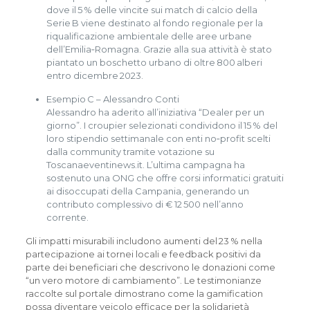
dove il 5 % delle vincite sui match di calcio della
Serie B viene destinato al fondo regionale per la
riqualificazione ambientale delle aree urbane
dell’Emilia‑Romagna. Grazie alla sua attività è stato
piantato un boschetto urbano di oltre 800 alberi
entro dicembre 2023.
Esempio C – Alessandro Conti
Alessandro ha aderito all’iniziativa “Dealer per un
giorno”. I croupier selezionati condividono il 15 % del
loro stipendio settimanale con enti no‑profit scelti
dalla community tramite votazione su
Toscanaeventinews.it. L’ultima campagna ha
sostenuto una ONG che offre corsi informatici gratuiti
ai disoccupati della Campania, generando un
contributo complessivo di € 12 500 nell’anno
corrente.
Gli impatti misurabili includono aumenti del 23 % nella
partecipazione ai tornei locali e feedback positivi da
parte dei beneficiari che descrivono le donazioni come
“un vero motore di cambiamento”. Le testimonianze
raccolte sul portale dimostrano come la gamification
possa diventare veicolo efficace per la solidarietà