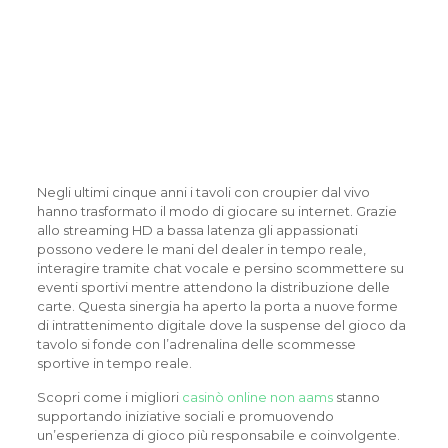
della Comunità del Gioco
Online, dal Tavolo
Virtuale alle Iniziative CSR
per un’Italia più Solidale e
con Coinvolgimento
Giovanile
Negli ultimi cinque anni i tavoli con croupier dal vivo
hanno trasformato il modo di giocare su internet. Grazie
allo streaming HD a bassa latenza gli appassionati
possono vedere le mani del dealer in tempo reale,
interagire tramite chat vocale e persino scommettere su
eventi sportivi mentre attendono la distribuzione delle
carte. Questa sinergia ha aperto la porta a nuove forme
di intrattenimento digitale dove la suspense del gioco da
tavolo si fonde con l’adrenalina delle scommesse
sportive in tempo reale.
Scopri come i migliori
casinò online non aams
stanno
supportando iniziative sociali e promuovendo
un’esperienza di gioco più responsabile e coinvolgente.