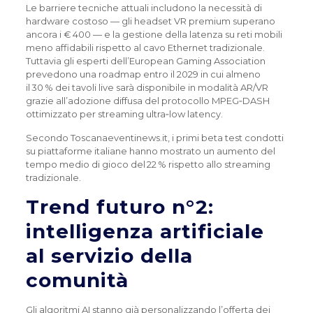
Le barriere tecniche attuali includono la necessità di
hardware costoso — gli headset VR premium superano
ancora i € 400 — e la gestione della latenza su reti mobili
meno affidabili rispetto al cavo Ethernet tradizionale.
Tuttavia gli esperti dell’European Gaming Association
prevedono una roadmap entro il 2029 in cui almeno
il 30 % dei tavoli live sarà disponibile in modalità AR/VR
grazie all’adozione diffusa del protocollo MPEG‑DASH
ottimizzato per streaming ultra‑low latency.
Secondo Toscanaeventinews.it, i primi beta test condotti
su piattaforme italiane hanno mostrato un aumento del
tempo medio di gioco del 22 % rispetto allo streaming
tradizionale.
Trend futuro n°2:
intelligenza artificiale
al servizio della
comunità
Gli algoritmi AI stanno già personalizzando l’offerta dei