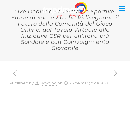
Live Dealer e Scommesse Sportive:
Storie di Successo che Ridisegnano il
Futuro della Comunità del Gioco
Online, dal Tavolo Virtuale alle
Iniziative CSR per un’Italia più
Solidale e con Coinvolgimento
Giovanile
Published by
wp-blog
on
26 de março de 2026
Live Dealer e Scommesse
Sportive: Storie di
Successo che
Ridisegnano il Futuro