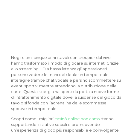
della Comunità del Gioco
Online, dal Tavolo
Virtuale alle Iniziative CSR
per un’Italia più Solidale e
con Coinvolgimento
Giovanile
Negli ultimi cinque anni i tavoli con croupier dal vivo
hanno trasformato il modo di giocare su internet. Grazie
allo streaming HD a bassa latenza gli appassionati
possono vedere le mani del dealer in tempo reale,
interagire tramite chat vocale e persino scommettere su
eventi sportivi mentre attendono la distribuzione delle
carte. Questa sinergia ha aperto la porta a nuove forme
di intrattenimento digitale dove la suspense del gioco da
tavolo si fonde con l’adrenalina delle scommesse
sportive in tempo reale.
Scopri come i migliori
casinò online non aams
stanno
supportando iniziative sociali e promuovendo
un’esperienza di gioco più responsabile e coinvolgente.