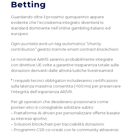
Betting
Guardando oltre il prossimo quinquennio appare
evidente che l’ecosistema integrato diventerà lo
standard dominante nell’online gambling italiano ed
europeo.
Ogni puntata avrà un tag automatico “charity
contribution” gestito tramite smart contract blockchain.
Le normative AAMS saranno probabilmente integrate
con direttive UE volte a garantire trasparenza totale sulle
donazioni derivanti dalle attività ludiche livestreamed.
* I requisiti tecnici obbligatori includeranno certificazioni
sulla latenza massima consentita (<100 ms) per preservare
l’integrità dell’esperienza AR/VR.
Per gli operatori che desiderano posizionarsi come
pionieri etici è consigliabile adottare subito:
– Piattaforme AI-driven per personalizzare offerte basate
su interessi sportivi;
– Soluzioni blockchain per tracciabilità donazioni;
– Programmi CSR co‑creati con le community attraverso