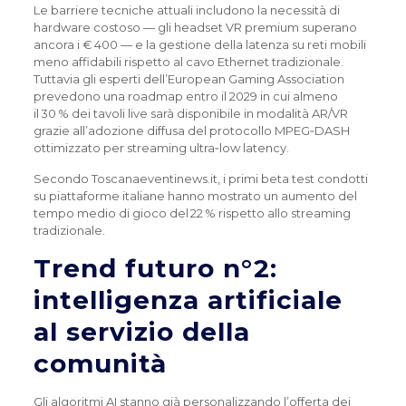
Le barriere tecniche attuali includono la necessità di
hardware costoso — gli headset VR premium superano
ancora i € 400 — e la gestione della latenza su reti mobili
meno affidabili rispetto al cavo Ethernet tradizionale.
Tuttavia gli esperti dell’European Gaming Association
prevedono una roadmap entro il 2029 in cui almeno
il 30 % dei tavoli live sarà disponibile in modalità AR/VR
grazie all’adozione diffusa del protocollo MPEG‑DASH
ottimizzato per streaming ultra‑low latency.
Secondo Toscanaeventinews.it, i primi beta test condotti
su piattaforme italiane hanno mostrato un aumento del
tempo medio di gioco del 22 % rispetto allo streaming
tradizionale.
Trend futuro n°2:
intelligenza artificiale
al servizio della
comunità
Gli algoritmi AI stanno già personalizzando l’offerta dei