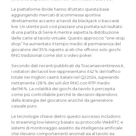
Le piattaforme ibride hanno sfruttato questa base
aggiungendo mercati di scommessa sportiva
direttamente accanto ai tavoli da blackjack o baccarat
live. Un utente può così piazzare una puntata sul risultato
di una partita di Serie A mentre aspetta la distribuzione
delle carte al tavolo virtuale. Questo approccio “one‑stop
shop” ha aumentato il tempo medio di permanenza del
giocatore del 35 % rispetto ai siti che offrono solo giochi
RNG tradizionali come slot o video poker.
Secondo dati recenti pubblicati da Toscanaeventinews.it,
i visitatori dei tavoli live rappresentano il 42 % del traffico
totale nei migliori casinò italiani nel Q2 2024, superando
nettamente i 28 % dei soli slot RNG con RTP medio
del 96 %. La volatilità dei giochi da tavolo è percepita
come più controllabile perché le decisioni dipendono
dalla strategia del giocatore anziché da generatore
casuale puro.
Le tecnologie chiave dietro questo successo includono
lo streaming low‑latency basato su protocollo WebRTC e
sistemi di monitoraggio assistito da intelligenza artificiale
che rilevano comportamenti anomali sia al tavolo sia