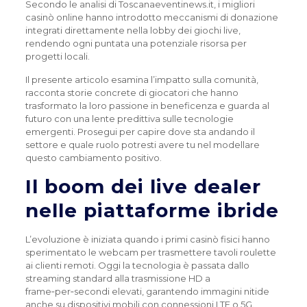
Secondo le analisi di Toscanaeventinews.it, i migliori
casinò online hanno introdotto meccanismi di donazione
integrati direttamente nella lobby dei giochi live,
rendendo ogni puntata una potenziale risorsa per
progetti locali.
Il presente articolo esamina l’impatto sulla comunità,
racconta storie concrete di giocatori che hanno
trasformato la loro passione in beneficenza e guarda al
futuro con una lente predittiva sulle tecnologie
emergenti. Prosegui per capire dove sta andando il
settore e quale ruolo potresti avere tu nel modellare
questo cambiamento positivo.
Il boom dei live dealer
nelle piattaforme ibride
L’evoluzione è iniziata quando i primi casinò fisici hanno
sperimentato le webcam per trasmettere tavoli roulette
ai clienti remoti. Oggi la tecnologia è passata dallo
streaming standard alla trasmissione HD a
frame‑per‑secondi elevati, garantendo immagini nitide
anche su dispositivi mobili con connessioni LTE o 5G.