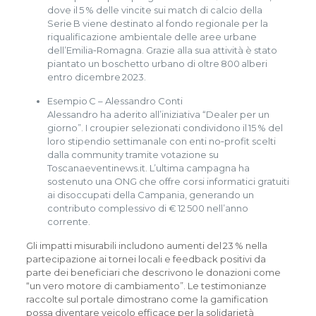
dove il 5 % delle vincite sui match di calcio della
Serie B viene destinato al fondo regionale per la
riqualificazione ambientale delle aree urbane
dell’Emilia‑Romagna. Grazie alla sua attività è stato
piantato un boschetto urbano di oltre 800 alberi
entro dicembre 2023.
Esempio C – Alessandro Conti
Alessandro ha aderito all’iniziativa “Dealer per un
giorno”. I croupier selezionati condividono il 15 % del
loro stipendio settimanale con enti no‑profit scelti
dalla community tramite votazione su
Toscanaeventinews.it. L’ultima campagna ha
sostenuto una ONG che offre corsi informatici gratuiti
ai disoccupati della Campania, generando un
contributo complessivo di € 12 500 nell’anno
corrente.
Gli impatti misurabili includono aumenti del 23 % nella
partecipazione ai tornei locali e feedback positivi da
parte dei beneficiari che descrivono le donazioni come
“un vero motore di cambiamento”. Le testimonianze
raccolte sul portale dimostrano come la gamification
possa diventare veicolo efficace per la solidarietà