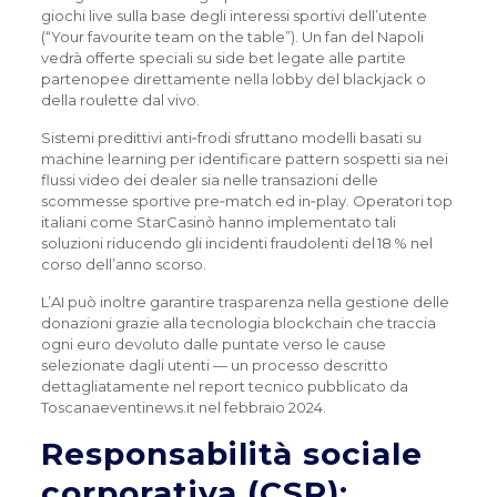
giochi live sulla base degli interessi sportivi dell’utente
(“Your favourite team on the table”). Un fan del Napoli
vedrà offerte speciali su side bet legate alle partite
partenopee direttamente nella lobby del blackjack o
della roulette dal vivo.
Sistemi predittivi anti‑frodi sfruttano modelli basati su
machine learning per identificare pattern sospetti sia nei
flussi video dei dealer sia nelle transazioni delle
scommesse sportive pre‑match ed in‑play. Operatori top
italiani come StarCasinò hanno implementato tali
soluzioni riducendo gli incidenti fraudolenti del 18 % nel
corso dell’anno scorso.
L’AI può inoltre garantire trasparenza nella gestione delle
donazioni grazie alla tecnologia blockchain che traccia
ogni euro devoluto dalle puntate verso le cause
selezionate dagli utenti — un processo descritto
dettagliatamente nel report tecnico pubblicato da
Toscanaeventinews.it nel febbraio 2024.
Responsabilità sociale
corporativa (CSR):