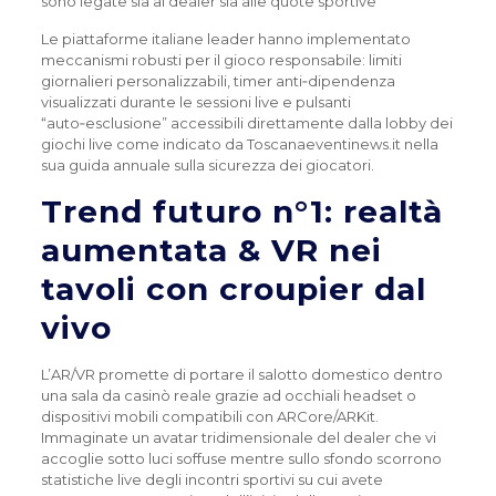
sono legate sia al dealer sia alle quote sportive
Le piattaforme italiane leader hanno implementato
meccanismi robusti per il gioco responsabile: limiti
giornalieri personalizzabili, timer anti‑dipendenza
visualizzati durante le sessioni live e pulsanti
“auto‑esclusione” accessibili direttamente dalla lobby dei
giochi live come indicato da Toscanaeventinews.it nella
sua guida annuale sulla sicurezza dei giocatori.
Trend futuro n°1: realtà
aumentata & VR nei
tavoli con croupier dal
vivo
L’AR/VR promette di portare il salotto domestico dentro
una sala da casinò reale grazie ad occhiali headset o
dispositivi mobili compatibili con ARCore/ARKit.
Immaginate un avatar tridimensionale del dealer che vi
accoglie sotto luci soffuse mentre sullo sfondo scorrono
statistiche live degli incontri sportivi su cui avete