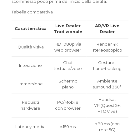
scommesso poco prima dell’inizio della partita.
Tabella comparativa
Live Dealer
AR/VR Live
Caratteristica
Tradizionale
Dealer
HD 1080p via
Render 4K
Qualità visiva
web browser
stereoscopico
Chat
Gestures
Interazione
testuale/voce
hand‑tracking
Schermo
Ambiente
Immersione
piano
surround 360°
Headset
Requisiti
PC/Mobile
VR (Quest 2+,
hardware
con browser
HTC Vive)
≤80 ms (con
Latency media
≤150 ms
rete 5G)