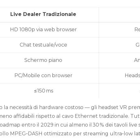
Live Dealer Tradizionale
HD 1080p via web browser
Re
Chat testuale/voce
G
Schermo piano
Am
PC/Mobile con browser
Heads
≤150 ms
no la necessità di hardware costoso — gli headset VR pr
meno affidabili rispetto al cavo Ethernet tradizionale. Tut
map entro il 2029 in cui almeno il 30 % dei tavoli live 
ocollo MPEG‑DASH ottimizzato per streaming ultra‑low la