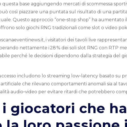
to questa base aggiungendo mercati di scommessa sportiv
può così piazzare una puntata sul risultato di una partita
virtuale. Questo approccio “one‑stop shop” ha aumentato
 offrono solo giochi RNG tradizionali come slot o video pok
anaeventinews.it, i visitatori dei tavoli live rappresentano
superando nettamente i 28 % dei soli slot RNG con RTP medio
abile perché le decisioni dipendono dalla strategia del 
uccesso includono lo streaming low‑latency basato su p
 artificiale che rilevano comportamenti anomali sia al ta
ualità audio‑video per evitare ritardi che potrebbero co
: i giocatori che h
 la loro passione 