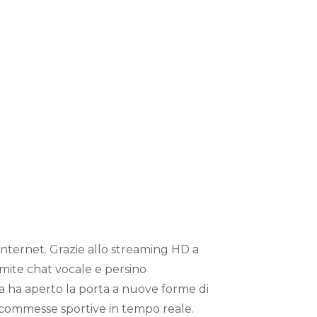
ve: Storie
 Futuro
e, dal
CSR per
involgimento
 internet. Grazie allo streaming HD a
amite chat vocale e persino
a ha aperto la porta a nuove forme di
 scommesse sportive in tempo reale.