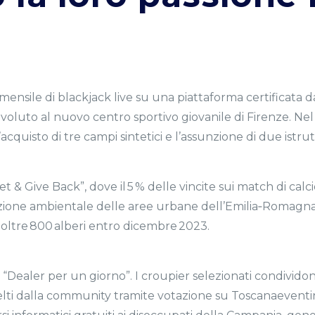
nsile di blackjack live su una piattaforma certificata da
evoluto al nuovo centro sportivo giovanile di Firenze. Ne
quisto di tre campi sintetici e l’assunzione di due istrutto
& Give Back”, dove il 5 % delle vincite sui match di calci
azione ambientale delle aree urbane dell’Emilia‑Romagna. G
oltre 800 alberi entro dicembre 2023.
a “Dealer per un giorno”. I croupier selezionati condividono
celti dalla community tramite votazione su Toscanaeventi