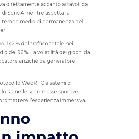
a direttamente accanto ai tavoli da
 di Serie A mentre aspetta la
 il tempo medio di permanenza del
er.
 il 42 % del traffico totale nei
 del 96 %. La volatilità dei giochi da
giocatore anziché da generatore
rotocollo WebRTC e sistemi di
volo sia nelle scommesse sportive
mpromettere l’esperienza immersiva.
anno
in impatto