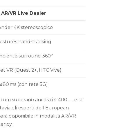
AR/VR Live Dealer
nder 4K stereoscopico
estures hand‑tracking
biente surround 360°
et VR (Quest 2+, HTC Vive)
≤80 ms (con rete 5G)
emium superano ancora i € 400 — e la
tavia gli esperti dell’European
sarà disponibile in modalità AR/VR
tency.