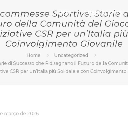
Scommesse Sportive: Storie 
INÍCIO
QUEM SOMOS
uro della Comunità del Gioco
niziative CSR per un’Italia pi
Coinvolgimento Giovanile
Home
Uncategorized
rie di Successo che Ridisegnano il Futuro della Comunità
iative CSR per un’Italia più Solidale e con Coinvolgimento
de março de 2026