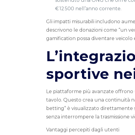
sostenuto una ONG che offre cors
€ 12 500 nell’anno corrente.
Gli impatti misurabili includono aumen
descrivono le donazioni come “un ve
gamification possa diventare veicolo ef
L’integraz
sportive nei
Le piattaforme più avanzate offrono u
tavolo. Questo crea una continuità na
betting” è visualizzato direttamente
senza interrompere la trasmissione vi
Vantaggi percepiti dagli utenti