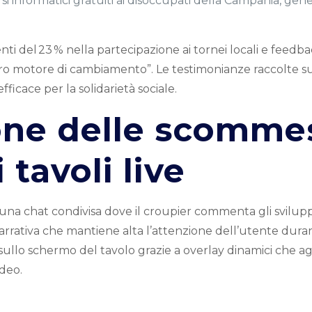
i informatici gratuiti ai disoccupati della Campania, ge
ti del 23 % nella partecipazione ai tornei locali e feedbac
ro motore di cambiamento”. Le testimonianze raccolte s
ficace per la solidarietà sociale.
ione delle scomme
 tavoli live
na chat condivisa dove il croupier commenta gli sviluppi 
rrativa che mantiene alta l’attenzione dell’utente durant
 sullo schermo del tavolo grazie a overlay dinamici che 
deo.