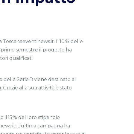
 Toscanaeventinews.it. Il 10 % delle
l primo semestre il progetto ha
ri qualificati.
o della Serie B viene destinato al
razie alla sua attività è stato
 il 15 % del loro stipendio
news.it. L’ultima campagna ha