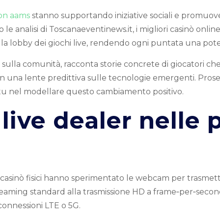
non aams
stanno supportando iniziative sociali e promuov
le analisi di Toscanaeventinews.it, i migliori casinò onl
a lobby dei giochi live, rendendo ogni puntata una potenz
o sulla comunità, racconta storie concrete di giocatori ch
n una lente predittiva sulle tecnologie emergenti. Prose
 tu nel modellare questo cambiamento positivo.
 live dealer nelle
 casinò fisici hanno sperimentato le webcam per trasmetter
treaming standard alla trasmissione HD a frame‑per‑secon
 connessioni LTE o 5G.