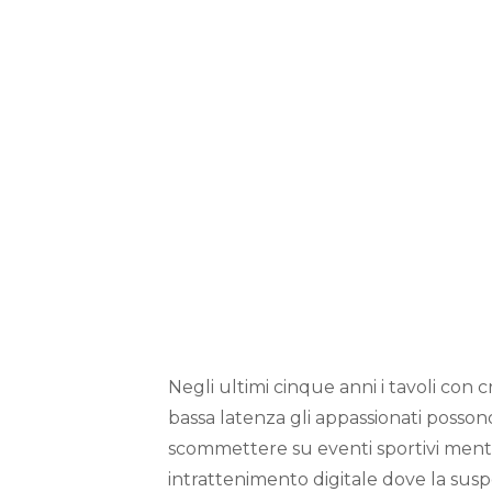
Live Dealer
di Successo 
della Comuni
Tavolo Virtua
un’Italia pi
Giovanile
Negli ultimi cinque anni i tavoli con 
bassa latenza gli appassionati posson
scommettere su eventi sportivi mentr
intrattenimento digitale dove la susp