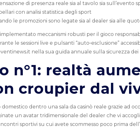
sazione di presenza reale sia al tavolo sia sull’evento s
ellari con analisi statistica degli sport
ndo le promozioni sono legate sia al dealer sia alle quot
mplementato meccanismi robusti per il gioco responsabile: 
ante le sessioni live e pulsanti “auto‑esclusione” accessi
ventinews.it nella sua guida annuale sulla sicurezza dei 
o n°1: realtà aum
on croupier dal vi
 domestico dentro una sala da casinò reale grazie ad occhi
nate un avatar tridimensionale del dealer che vi accogli
incontri sportivi su cui avete scommesso poco prima dell’in