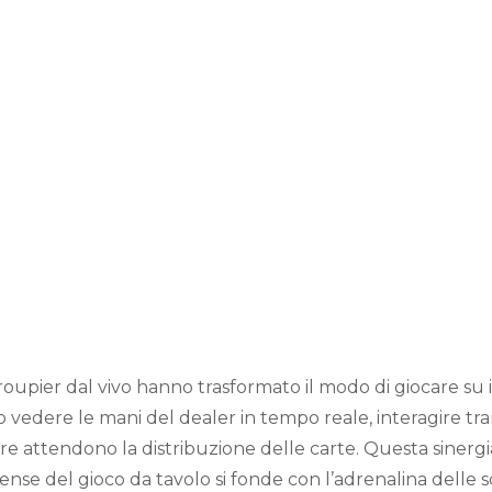
 e Scommesse Sporti
che Ridisegnano il
tà del Gioco Onlin
le alle Iniziative 
ù Solidale e con Co
croupier dal vivo hanno trasformato il modo di giocare su
o vedere le mani del dealer in tempo reale, interagire tr
e attendono la distribuzione delle carte. Questa sinergi
ense del gioco da tavolo si fonde con l’adrenalina delle