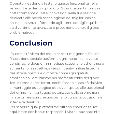
Operatori leader già testano queste funzionalità nelle
versioni beta dei loro prodotti ; Spaziotadini.It monitora
costantemente queste innovazioni nella sua sezione
dedicata alle novità tecnologiche dei migliori casino
online non AAMS , fornendo agli utenti consigli equilibrati
tra divertimento avanzato e protezione contro il gioco
problematico .
Conclusion
L’autenticità visiva dei croupier real­time genera fiducia;
l’interazione sociale trasforma ogni mano in un evento
condiviso; le decisioni immediate scatenano adrenalina e
aumentano la recettività verso incentivi; infine la teoria
dell’attesa premiale dimostra come i giri gratuiti
amplifichino l’entusiasmo nei momenti critici del gioco
live. Insieme questi fattori conferiscono ai casinò dal vivo
un vantaggio psicologico decisivo rispetto alle tradizionali
slot online – un vantaggio potenziato dalle promozioni
mirate di free spin che trasformano curiosità occasionale
in fedeltà duratura.
Per scoprire quali piattaforme offrono esperienze live
equilibrate con bonus responsabili, visita Spaziotadini.It,