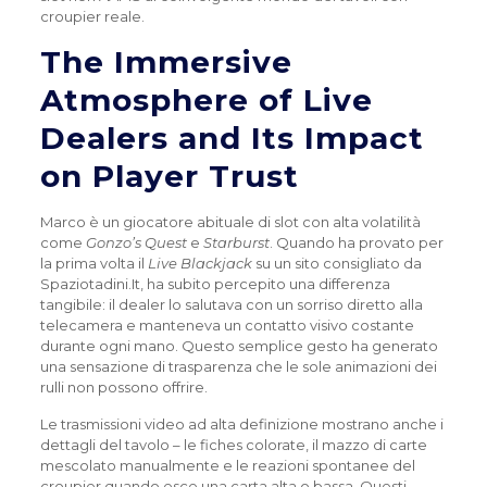
croupier reale.
The Immersive
Atmosphere of Live
Dealers and Its Impact
on Player Trust
Marco è un giocatore abituale di slot con alta volatilità
come
Gonzo’s Quest
e
Starburst
. Quando ha provato per
la prima volta il
Live Blackjack
su un sito consigliato da
Spaziotadini.It, ha subito percepito una differenza
tangibile: il dealer lo salutava con un sorriso diretto alla
telecamera e manteneva un contatto visivo costante
durante ogni mano. Questo semplice gesto ha generato
una sensazione di trasparenza che le sole animazioni dei
rulli non possono offrire.
Le trasmissioni video ad alta definizione mostrano anche i
dettagli del tavolo – le fiches colorate, il mazzo di carte
mescolato manualmente e le reazioni spontanee del
croupier quando esce una carta alta o bassa. Questi