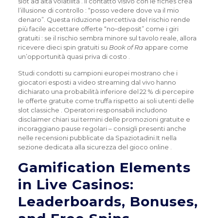
slot ad alta volatilità . Il contatto visivo con le fiches crea
l’illusione di controllo : “posso vedere dove va il mio
denaro”. Questa riduzione percettiva del rischio rende
più facile accettare offerte “no‑deposit” come i giri
gratuiti : se il rischio sembra minore sul tavolo reale, allora
ricevere dieci spin gratuiti su
Book of Ra
appare come
un’opportunità quasi priva di costo .
Studi condotti su campioni europei mostrano che i
giocatori esposti a video streaming dal vivo hanno
dichiarato una probabilità inferiore del 22 % di percepire
le offerte gratuite come truffa rispetto ai soli utenti delle
slot classiche . Operatori responsabili includono
disclaimer chiari sui termini delle promozioni gratuite e
incoraggiano pause regolari – consigli presenti anche
nelle recensioni pubblicate da Spaziotadini.It nella
sezione dedicata alla sicurezza del gioco online .
Gamification Elements
in Live Casinos:
Leaderboards, Bonuses,