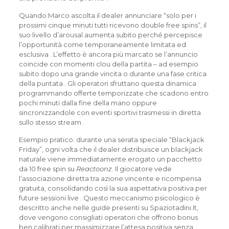
Quando Marco ascolta il dealer annunciare “solo per i
prossimi cinque minuti tutti ricevono double free spins”, il
suo livello d’arousal aumenta subito perché percepisce
l’opportunità come temporaneamente limitata ed
esclusiva . L’effetto è ancora più marcato se l’annuncio
coincide con momenti clou della partita – ad esempio
subito dopo una grande vincita o durante una fase critica
della puntata . Gli operatori sfruttano questa dinamica
programmando offerte temporizzate che scadono entro
pochi minuti dalla fine della mano oppure
sincronizzandole con eventi sportivi trasmessi in diretta
sullo stesso stream .
Esempio pratico: durante una serata speciale “Blackjack
Friday”, ogni volta che il dealer distribuisce un blackjack
naturale viene immediatamente erogato un pacchetto
da 10 free spin su
Reactoonz
. Il giocatore vede
l’associazione diretta tra azione vincente e ricompensa
gratuita, consolidando così la sua aspettativa positiva per
future sessioni live . Questo meccanismo psicologico è
descritto anche nelle guide presenti su Spaziotadini.It,
dove vengono consigliati operatori che offrono bonus
ben calibrati per massimizzare l’attesa positiva senza