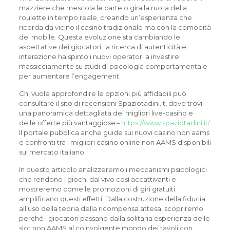
mazziere che mescola le carte o gira la ruota della
roulette in tempo reale, creando un’esperienza che
ricorda da vicino il casinò tradizionale ma con la comodità
del mobile. Questa evoluzione sta cambiando le
aspettative dei giocatori: la ricerca di autenticità e
interazione ha spinto i nuovi operatori a investire
massicciamente su studi di psicologia comportamentale
per aumentare l’engagement.
Chi vuole approfondire le opzioni più affidabili può
consultare il sito di recensioni Spaziotadini.It, dove trovi
una panoramica dettagliata dei migliori live‑casino e
delle offerte più vantaggiose –
https://www.spaziotadini.it/
.
Il portale pubblica anche guide sui nuovi casino non aams
e confronti tra i migliori casino online non AAMS disponibili
sul mercato italiano.
In questo articolo analizzeremo i meccanismi psicologici
che rendono i giochi dal vivo così accattivanti e
mostreremo come le promozioni di giri gratuiti
amplificano questi effetti. Dalla costruzione della fiducia
all’uso della teoria della ricompensa attesa, scopriremo
perché i giocatori passano dalla solitaria esperienza delle
slot non AAMS al coinvolgente mondo dei tavoli con