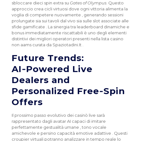
sbloccare dieci spin extra su
Gates of Olympus
. Questo
approccio crea cicli virtuosi dove ogni vittoria alimenta la
voglia di competere nuovamente , generando sessioni
prolungate sia sui tavoli dal vivo sia sulle slot associate alle
sfide gamificate . La sinergia tra leaderboard dinamiche e
bonus immediatamente riscattabili è uno degli elementi
distintivi dei migliori operatori presenti nella lista casino
non aams curata da Spaziotadini.It .
Future Trends:
AI‑Powered Live
Dealers and
Personalized Free‑Spin
Offers
Il prossimo passo evolutivo dei casinò live sarà
rappresentato dagli avatar AI capaci di imitare
perfettamente gestualità umane , tono vocale
amichevole e persino capacità emotive adattive . Questi
croupier virtuali potranno analizzare in tempo reale lo