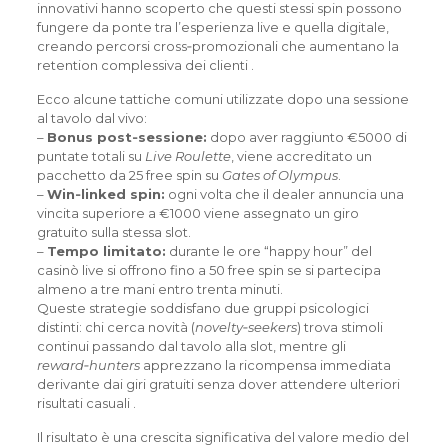
innovativi hanno scoperto che questi stessi spin possono
fungere da ponte tra l’esperienza live e quella digitale,
creando percorsi cross‑promozionali che aumentano la
retention complessiva dei clienti .
Ecco alcune tattiche comuni utilizzate dopo una sessione
al tavolo dal vivo:
–
Bonus post‑sessione:
dopo aver raggiunto €5000 di
puntate totali su
Live Roulette
, viene accreditato un
pacchetto da 25 free spin su
Gates of Olympus
.
–
Win‑linked spin:
ogni volta che il dealer annuncia una
vincita superiore a €1000 viene assegnato un giro
gratuito sulla stessa slot.
–
Tempo limitato:
durante le ore “happy hour” del
casinò live si offrono fino a 50 free spin se si partecipa
almeno a tre mani entro trenta minuti.
Queste strategie soddisfano due gruppi psicologici
distinti: chi cerca novità (
novelty‑seekers
) trova stimoli
continui passando dal tavolo alla slot, mentre gli
reward‑hunters
apprezzano la ricompensa immediata
derivante dai giri gratuiti senza dover attendere ulteriori
risultati casuali .
Il risultato è una crescita significativa del valore medio del