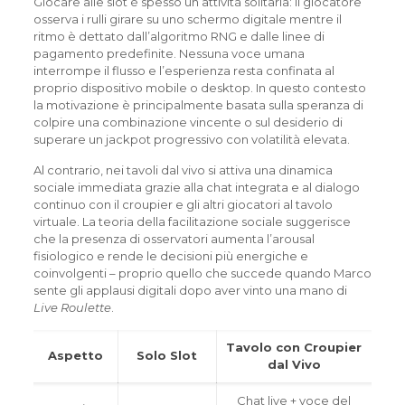
Giocare alle slot è spesso un’attività solitaria: il giocatore
osserva i rulli girare su uno schermo digitale mentre il
ritmo è dettato dall’algoritmo RNG e dalle linee di
pagamento predefinite. Nessuna voce umana
interrompe il flusso e l’esperienza resta confinata al
proprio dispositivo mobile o desktop. In questo contesto
la motivazione è principalmente basata sulla speranza di
colpire una combinazione vincente o sul desiderio di
superare un jackpot progressivo con volatilità elevata.
Al contrario, nei tavoli dal vivo si attiva una dinamica
sociale immediata grazie alla chat integrata e al dialogo
continuo con il croupier e gli altri giocatori al tavolo
virtuale. La teoria della facilitazione sociale suggerisce
che la presenza di osservatori aumenta l’arousal
fisiologico e rende le decisioni più energiche e
coinvolgenti – proprio quello che succede quando Marco
sente gli applausi digitali dopo aver vinto una mano di
Live Roulette
.
Tavolo con Croupier
Aspetto
Solo Slot
dal Vivo
Chat live + voce del