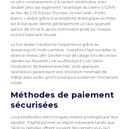
un zéro contrairement à la version américaine avec
double zéro qui augmente l’avantage du casino à 5,26 %
au lieu de 2,70 % pour l’Europe. Le baccarat « Punto
Banco » séduit grâce à sa simplicité stratégique où miser
sur le banquier donne généralement un taux gagnant
autour de 45‑46 % après commission prise sur chaque
victoire bancaire réussie.
Le live dealer transforme l’expérience grâce au
streaming HD multi‑caméras ; toutefois il faut surveiller la
latence réseau afin d’éviter tout décalage lors des mises
rapides sur
Roulette Live
ou
Blackjack Live
. Selon
l’évaluation de Basketnews.Net, seuls quelques
opérateurs garantissent une résolution minimale de
1080p avec audio synchronisé pour préserver l’immersion
totale.
Méthodes de paiement
sécurisées
Les portefeuilles électroniques restent privilégiés par leur
rapidité : PayPal permet un dépôt instantané tandis que
Skrill ou Neteller offrent souvent des retraits sous 24 h