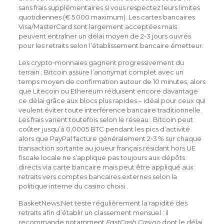
sans frais supplémentaires si vous respectez leurs limites
quotidiennes (€ 5 000 maximum). Les cartes bancaires
Visa/MasterCard sont largement acceptées mais
peuvent entraîner un délai moyen de 2‑3 jours ouvrés
pour les retraits selon l’établissement bancaire émetteur.
Les crypto‑monnaies gagnent progressivement du
terrain ; Bitcoin assure l’anonymat complet avec un
temps moyen de confirmation autour de 10 minutes, alors
que Litecoin ou Ethereum réduisent encore davantage
ce délai grâce aux blocs plus rapides – idéal pour ceux qui
veulent éviter toute interférence bancaire traditionnelle.
Les frais varient toutefois selon le réseau : Bitcoin peut
coûter jusqu’à 0,0005 BTC pendant les pics d’activité
alors que PayPal facture généralement 2‑3 % sur chaque
transaction sortante au joueur français résidant hors UE
fiscale locale ne s’applique pas toujours aux dépôts
directs via carte bancaire mais peut être appliqué aux
retraits vers comptes bancaires externes selon la
politique interne du casino choisi .
BasketNews.Net teste régulièrement la rapidité des
retraits afin d’établir un classement mensuel : il
recommande notamment
FastCash Casino
dont le délai