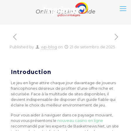
Online Casino Guide
Published by
wp-blog
on
21 de setembro de 2025
Online Casino Guide
Introduction
Le jeu en ligne attire chaque jour davantage de joueurs
francophones désireux de profiter d’une offre riche et
sécurisée. Face à la multitude de sites disponibles, il
devient indispensable de disposer d’un guide fiable qui
éclaire le choix du meilleur environnement de jeu.
Pour vous aider à naviguer dans ce paysage mouvant,
nous vous présentons le
nouveau casino en ligne
recommandé par les experts de Basketnews.Net, un site