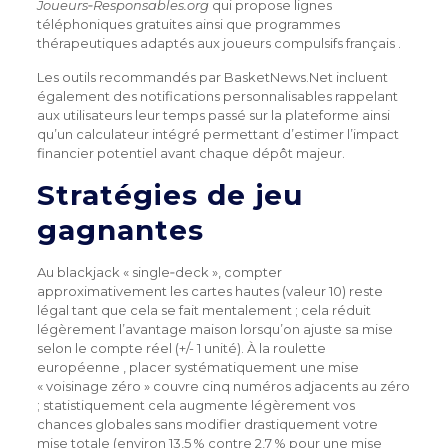
Joueurs‑Responsables.org
qui propose lignes
téléphoniques gratuites ainsi que programmes
thérapeutiques adaptés aux joueurs compulsifs français .
Les outils recommandés par BasketNews.Net incluent
également des notifications personnalisables rappelant
aux utilisateurs leur temps passé sur la plateforme ainsi
qu’un calculateur intégré permettant d’estimer l’impact
financier potentiel avant chaque dépôt majeur.
Stratégies de jeu
gagnantes
Au blackjack « single‑deck », compter
approximativement les cartes hautes (valeur 10) reste
légal tant que cela se fait mentalement ; cela réduit
légèrement l’avantage maison lorsqu’on ajuste sa mise
selon le compte réel (+/- 1 unité). À la roulette
européenne , placer systématiquement une mise
« voisinage zéro » couvre cinq numéros adjacents au zéro
; statistiquement cela augmente légèrement vos
chances globales sans modifier drastiquement votre
mise totale (environ 13,5 % contre 2,7 % pour une mise