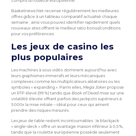
compris la roulette européenne.
Basketnews.Net recense régulièrement les meilleures
offres grâce à un tableau comparatif actualisé chaque
semaine ; ainsi vous pouvez identifier rapidement quels
nouveaux sites offrent le meilleur ratio bonus/conditions
pour vos préférences.
Les jeux de casino les
plus populaires
Les machines à sous vidéo dominent aujourd’hui avec
leurs graphismes immersifs et leurs mécaniques
complexes comme les multiplicateurs aléatoires ou les
symboles « expanding ». Parmi elles,
Mega Joker
propose
un RTP élevé (99 %) tandis que
Book of Dead
mise sur une
volatilité élevée offrant parfois des jackpots supérieurs à
5 000x la mise initiale – idéal pour ceux qui aiment
prendre des risques mesurés.
Les jeux de table restent incontournables : le blackjack
« single‑deck » offre un avantage maison inférieur à 0,5 %,
tandis que la roulette européenne possède seulement