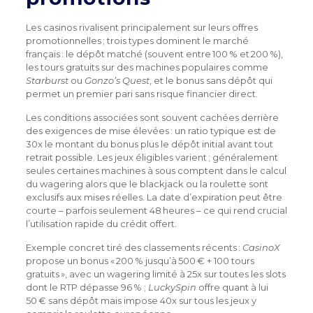
Les casinos rivalisent principalement sur leurs offres
promotionnelles ; trois types dominent le marché
français : le dépôt matché (souvent entre 100 % et 200 %),
les tours gratuits sur des machines populaires comme
Starburst
ou
Gonzo’s Quest
, et le bonus sans dépôt qui
permet un premier pari sans risque financier direct.
Les conditions associées sont souvent cachées derrière
des exigences de mise élevées : un ratio typique est de
30x le montant du bonus plus le dépôt initial avant tout
retrait possible. Les jeux éligibles varient ; généralement
seules certaines machines à sous comptent dans le calcul
du wagering alors que le blackjack ou la roulette sont
exclusifs aux mises réelles. La date d’expiration peut être
courte – parfois seulement 48 heures – ce qui rend crucial
l’utilisation rapide du crédit offert.
Exemple concret tiré des classements récents :
CasinoX
propose un bonus « 200 % jusqu’à 500 € + 100 tours
gratuits », avec un wagering limité à 25x sur toutes les slots
dont le RTP dépasse 96 % ;
LuckySpin
offre quant à lui
50 € sans dépôt mais impose 40x sur tous les jeux y