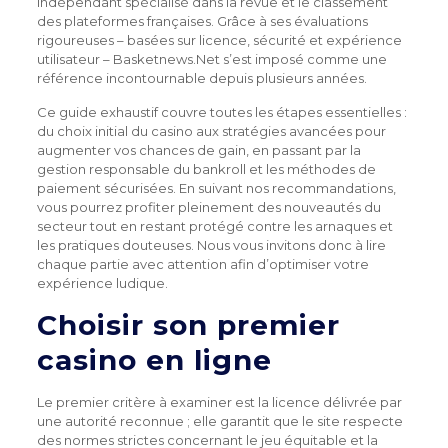
indépendant spécialisé dans la revue et le classement
des plateformes françaises. Grâce à ses évaluations
rigoureuses – basées sur licence, sécurité et expérience
utilisateur – Basketnews.Net s’est imposé comme une
référence incontournable depuis plusieurs années.
Ce guide exhaustif couvre toutes les étapes essentielles :
du choix initial du casino aux stratégies avancées pour
augmenter vos chances de gain, en passant par la
gestion responsable du bankroll et les méthodes de
paiement sécurisées. En suivant nos recommandations,
vous pourrez profiter pleinement des nouveautés du
secteur tout en restant protégé contre les arnaques et
les pratiques douteuses. Nous vous invitons donc à lire
chaque partie avec attention afin d’optimiser votre
expérience ludique.
Choisir son premier
casino en ligne
Le premier critère à examiner est la licence délivrée par
une autorité reconnue ; elle garantit que le site respecte
des normes strictes concernant le jeu équitable et la