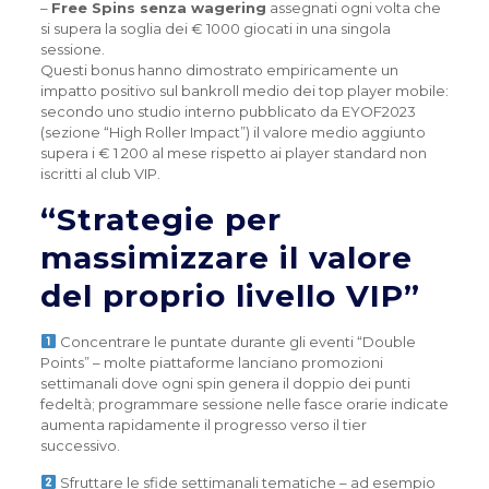
–
Free Spins senza wagering
assegnati ogni volta che
si supera la soglia dei € 1000 giocati in una singola
sessione.
Questi bonus hanno dimostrato empiricamente un
impatto positivo sul bankroll medio dei top player mobile:
secondo uno studio interno pubblicato da EYOF​2023
(sezione “High Roller Impact”) il valore medio aggiunto
supera i € 1 200 al mese rispetto ai player standard non
iscritti al club VIP.
“Strategie per
massimizzare il valore
del proprio livello VIP”
Concentrare le puntate durante gli eventi “Double
Points” – molte piattaforme lanciano promozioni
settimanali dove ogni spin genera il doppio dei punti
fedeltà; programmare sessione nelle fasce orarie indicate
aumenta rapidamente il progresso verso il tier
successivo.
Sfruttare le sfide settimanali tematiche – ad esempio