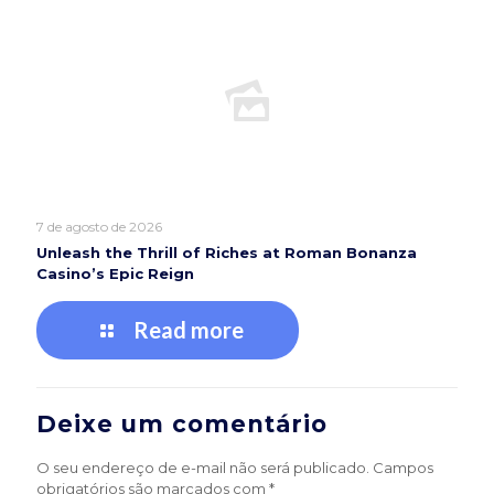
7 de agosto de 2026
Unleash the Thrill of Riches at Roman Bonanza
Casino’s Epic Reign
Read more
Deixe um comentário
O seu endereço de e-mail não será publicado.
Campos
obrigatórios são marcados com
*