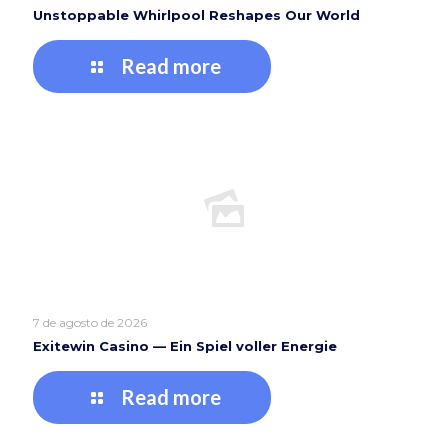
Unstoppable Whirlpool Reshapes Our World
Read more
7 de agosto de 2026
Exitewin Casino — Ein Spiel voller Energie
Read more