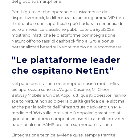
del gioco su smartphone.
Per i high‑roller che operano esclusivamente da
dispositivi mobili, la differenza tra un programma VIP ben
strutturato e uno superficiale può tradursi in centinaia di
euro al mese. Le classifiche pubblicate da Eyof2023
mostrano infatti che le piattaforme con integrazione
NetEnt offrono tassi di cashback fino al 12 % e bonus
personalizzati basati sul valore medio della scommessa.
“Le piattaforme leader
che ospitano NetEnt”
Nel panorama italiano ed europeo i casinò mobile‑first
più apprezzati sono LeoVegas, Casumo, Mr Green,
Betway Mobile e Unibet App. Tutti questi operatori hanno
scelto NetEnt non solo per la qualità grafica delle slot ma
anche per la solidità dell’infrastruttura back‑end: un RTP
medio del 96 % sulle loro slot più popolari garantisce ai
giocatori un ritorno competitivo rispetto a molti provider
tradizionali non AAMS presenti sul mercato italiano.
L’integrazione tecnica avviene quasi sempre tramite