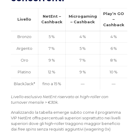
Play’n GO
NetEnt –
Microgaming
Livello
–
Cashback
– Cashback
Cashback
Bronzo
5 %
4 %
4 %
Argento
7 %
5 %
6 %
Oro
9 %
7 %
8 %
Platino
12 %
9 %
10 %
BlackJack*
fino a 15 %
—
—
Livello esclusivo NetEnt riservato ai high‑roller con
turnover mensile > €30k.
Analizzando la tabella emerge subito come il programma
VIP NetEnt offra percentuali superiori soprattutto nei livelli
superiori dove gli high‑roller traggono maggior beneficio
dai
free spins
senza requisiti aggiuntivi (wagering 0x)