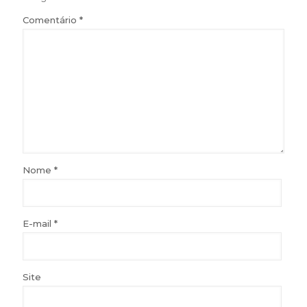
Comentário
*
Nome
*
E-mail
*
Site