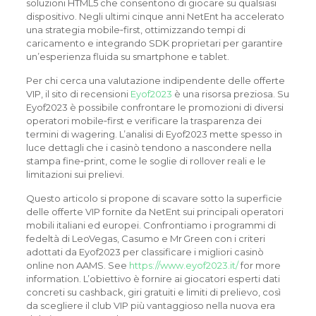
soluzioni HTML5 che consentono di giocare su qualsiasi
dispositivo. Negli ultimi cinque anni NetEnt ha accelerato
una strategia mobile‑first, ottimizzando tempi di
caricamento e integrando SDK proprietari per garantire
un’esperienza fluida su smartphone e tablet.
Per chi cerca una valutazione indipendente delle offerte
VIP, il sito di recensioni
Eyof2023
è una risorsa preziosa. Su
Eyof2023 è possibile confrontare le promozioni di diversi
operatori mobile‑first e verificare la trasparenza dei
termini di wagering. L’analisi di Eyof2023 mette spesso in
luce dettagli che i casinò tendono a nascondere nella
stampa fine‑print, come le soglie di rollover reali e le
limitazioni sui prelievi.
Questo articolo si propone di scavare sotto la superficie
delle offerte VIP fornite da NetEnt sui principali operatori
mobili italiani ed europei. Confrontiamo i programmi di
fedeltà di LeoVegas, Casumo e Mr Green con i criteri
adottati da Eyof2023 per classificare i migliori casinò
online non AAMS. See
https://www.eyof2023.it/
for more
information. L’obiettivo è fornire ai giocatori esperti dati
concreti su cashback, giri gratuiti e limiti di prelievo, così
da scegliere il club VIP più vantaggioso nella nuova era