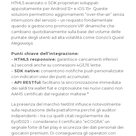
HTML5 avanzato o SDK proprietari sviluppati
appositamente per Android 12+ e iOS 15+. Queste
soluzioni permettono aggiornamenti “over‑the‑air” senza
interruzioni del servizio – un requisito fondamentale
quando si gestiscono promozioni VIP dinamiche che
cambiano quotidianamente sulla base del volume delle
puntate degli utenti ad alta volatilità come
Gonzo’s Quest
Megaways
.
Punti chiave dell’integrazione:
–
HTML5 responsive:
garantisce caricamenti inferiori
a 2 secondi anche su connessioni 4G/LTE lente;
–
SDK native:
consentono notifiche push personalizzate
con indicatori visivi dei punti accumulati;
–
API RESTful:
facilitano la sincronizzazione immediata
dei saldi tra wallet fiat e criptovalute nei nuovi casino non
AAMS certificati dal regulator maltese.*
La presenza del marchio NetEnt influisce notevolmente
sulla reputazione della piattaforma perché gli auditor
indipendenti – tra cui quelli citati regolarmente da
Eyof2023 – considerano il certificato “eCOGRA” un
segnale forte di fair play e sicurezza dei dati personali dei
giocatori premium. Di conseguenza gli operatori con