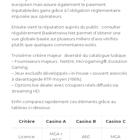
européen mais assure également le paiement
équitabledes gains grâce à l’obligation réglementaire
imposée aux opérateurs.
Ensuite vient la réputation auprès du public : consulter
régulièrement Basketnews.Net permet d’obtenir une
vue globale basée sur plusieurs milliers d’avis vérifiés
plutôt que quelques commentaires isolés.
Troisième critère majeur : diversité du catalogue ludique.
– Fournisseurs majeurs : NetEnt, Microgaming®, Evolution
Gaming.
– Jeux exclusifs développés « in‑house » souvent associés
à davantagede RTP moyen (>96%).
– Options live dealer avec croupiers réels diffusés via
streaming HD.
Enfin comparez rapidement ces éléments grâce au
tableau ci‑dessous :
Critère
Casino A
Casino B
Casino C
MGA +
Licence
ANJ
MGA
UKGC