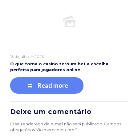
18 de julho de 2026
O que torna o casino zeroum bet a escolha
perfeita para jogadores online
Read more
Deixe um comentário
O seu endereço de e-mail não será publicado.
Campos
obrigatórios são marcados com
*