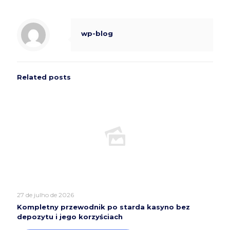
wp-blog
Related posts
27 de julho de 2026
Kompletny przewodnik po starda kasyno bez
depozytu i jego korzyściach