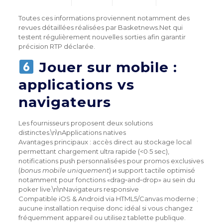
Toutes ces informations proviennent notamment des
revues détaillées réalisées par Basketnews.Net qui
testent régulièrement nouvelles sorties afin garantir
précision RTP déclarée.
Jouer sur mobile :
applications vs
navigateurs
Les fournisseurs proposent deux solutions
distinctes.\n\nApplications natives
Avantages principaux : accès direct au stockage local
permettant chargement ultra rapide (<0·5 sec),
notifications push personnalisées pour promos exclusives
(
bonus mobile uniquement
) и support tactile optimisé
notamment pour fonctions «drag‑and‑drop» au sein du
poker live.\n\nNavigateurs responsive
Compatible iOS & Android via HTML5/Canvas moderne ;
aucune installation requise donc idéal si vous changez
fréquemment appareil ou utilisez tablette publique.