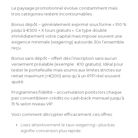
Le paysage promotionnel évolue constamment mais
trois catégories restent incontournables.
Bonus dépôt – généralement exprimé sous forme « 100 %
jusqu’à €500 + X tours gratuits ». Ce type double
immédiatement votre capital mais impose souvent une
exigence minimale (
wagering
) autourde 30x l’ensemble
reçu.
Bonus sans dépôt – offert dès l’inscription sans aucun
versement préalable (exemple : €10 gratuits). Idéal pour
tester le portefeuille mais soumis aux limites strictes sur
retrait maximum (<€200) ainsi qu’à un
RTP
réel souvent
ajusté.
Programmes fidélité – accumulation points lors chaque
pari convertibleen crédits ou cash‑back mensuel jusqu’à
15 % selon niveau VIP.
Voici comment décrypter efficacement ces offres :
Lisez attentivement le taux
wagering
– plus bas
signifie conversion plus rapide.