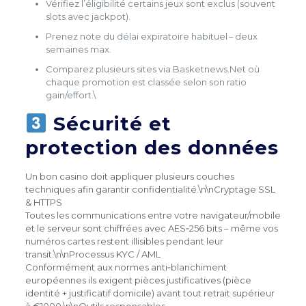
Vérifiez l’éligibilité certains jeux sont exclus (souvent
slots avec jackpot).
Prenez note du délai expiratoire habituel – deux
semaines max.
Comparez plusieurs sites via Basketnews.Net où
chaque promotion est classée selon son ratio
gain/effort.\
Sécurité et
protection des données
Un bon casino doit appliquer plusieurs couches
techniques afin garantir confidentialité.\n\nCryptage SSL
& HTTPS
Toutes les communications entre votre navigateur/mobile​
et le serveur sont chiffrées avec AES‑256 bits – même vos
numéros cartes restent illisibles pendant leur
transit.\n\nProcessus KYC / AML
Conformément aux normes anti‑blanchiment
européennes ils exigent pièces justificatives (pièce
identité + justificatif domicile) avant tout retrait supérieur