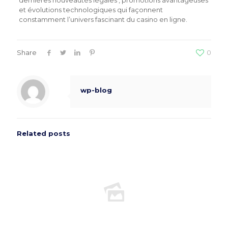
dernières nouveautés légales , promotions avantageuses
et évolutions technologiques qui façonnent
constamment l’univers fascinant du casino en ligne.​
Share
0
wp-blog
Related posts