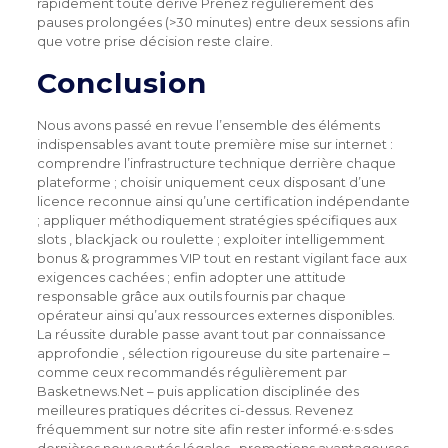
rapidement toute dérive​​ Prenez régulièrement des
pauses prolongées (>30 minutes) entre deux sessions afin
que votre prise décision reste claire.​
Conclusion
Nous avons passé en revue l’ensemble des éléments
indispensables avant toute première mise sur internet :
comprendre l’infrastructure technique derrière chaque
plateforme ; choisir uniquement ceux disposant d’une
licence reconnue ainsi qu’une certification indépendante
; appliquer méthodiquement stratégies spécifiques aux
slots , blackjack ou roulette ; exploiter intelligemment
bonus & programmes VIP tout en restant vigilant face aux
exigences cachées ; enfin adopter une attitude
responsable grâce aux outils fournis par chaque
opérateur ainsi qu’aux ressources externes disponibles​.
La réussite durable passe avant tout par connaissance
approfondie , sélection rigoureuse du site partenaire –
comme ceux recommandés régulièrement par
Basketnews.Net – puis application disciplinée des
meilleures pratiques décrites ci-dessus​. Revenez
fréquemment sur notre site afin rester informé·e·s·sdes