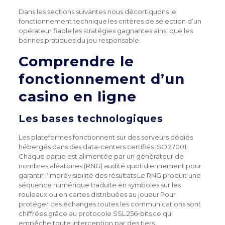
Dans les sections suivantes nous décortiquons le
fonctionnement technique les critères de sélection d’un
opérateur fiable les stratégies gagnantes ainsi que les
bonnes pratiques du jeu responsable.
Comprendre le
fonctionnement d’un
casino en ligne
Les bases technologiques
Les plateformes fonctionnent sur des serveurs dédiés
hébergés dans des data‑centers certifiés ISO 27001.
Chaque partie est alimentée par un générateur de
nombres aléatoires (RNG) audité quotidiennement pour
garantir l’imprévisibilité des résultats Le RNG produit une
séquence numérique traduite en symboles sur les
rouleaux ou en cartes distribuées au joueur Pour
protéger ces échanges toutes les communications sont
chiffrées grâce au protocole SSL 256‑bits ce qui
empêche toute interception par des tiers.