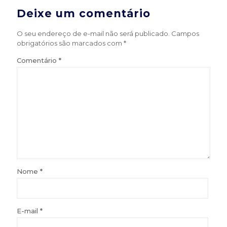
Deixe um comentário
O seu endereço de e-mail não será publicado.
Campos
obrigatórios são marcados com
*
Comentário
*
Nome
*
E-mail
*