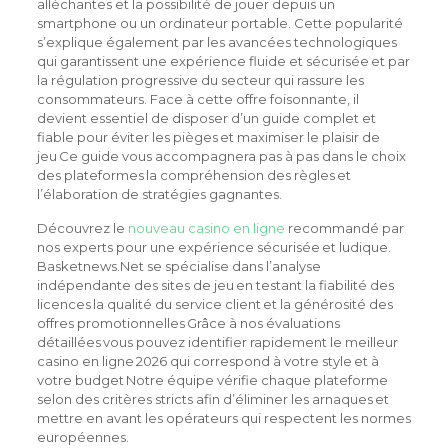
alléchantes et la possibilité de jouer depuis un
smartphone ou un ordinateur portable. Cette popularité
s’explique également par les avancées technologiques
qui garantissent une expérience fluide et sécurisée et par
la régulation progressive du secteur qui rassure les
consommateurs. Face à cette offre foisonnante, il
devient essentiel de disposer d’un guide complet et
fiable pour éviter les pièges et maximiser le plaisir de
jeu Ce guide vous accompagnera pas à pas dans le choix
des plateformes la compréhension des règles et
l’élaboration de stratégies gagnantes.
Découvrez le
nouveau casino en ligne
recommandé par
nos experts pour une expérience sécurisée et ludique.
Basketnews.Net se spécialise dans l’analyse
indépendante des sites de jeu en testant la fiabilité des
licences la qualité du service client et la générosité des
offres promotionnelles Grâce à nos évaluations
détaillées vous pouvez identifier rapidement le meilleur
casino en ligne 2026 qui correspond à votre style et à
votre budget Notre équipe vérifie chaque plateforme
selon des critères stricts afin d’éliminer les arnaques et
mettre en avant les opérateurs qui respectent les normes
européennes.