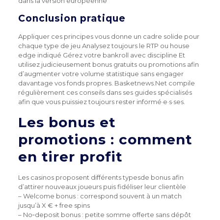
dans la version européenne​
Conclusion pratique
Appliquer ces principes vous donne un cadre solide pour
chaque type de jeu​ Analysez toujours le RTP ou house
edge indiqué​ Gérez votre bankroll avec discipline​ Et
utilisez judicieusement bonus gratuits ou promotions afin
d’augmenter votre volume statistique sans engager
davantage vos fonds propres​. Basketnews.Net compile
régulièrement ces conseils dans ses guides spécialisés
afin que vous puissiez toujours rester informé·e·s·ses​.
Les bonus et
promotions : comment
en tirer profit
Les casinos proposent différents typesde bonus afin
d’attirer nouveaux joueurs puis fidéliser leur clientèle​
– Welcome bonus : correspond souvent à un match
jusqu’à X € + free spins
– No‑deposit bonus : petite somme offerte sans dépôt