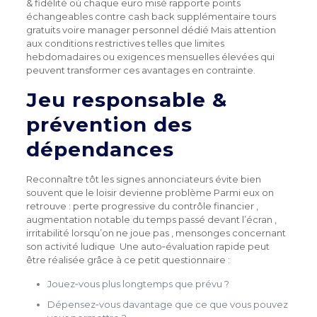
& fidélité où chaque euro misé rapporte points
échangeables contre cash back supplémentaire tours
gratuits voire manager personnel dédié​ Mais attention
aux conditions restrictives telles que limites
hebdomadaires ou exigences mensuelles élevées qui
peuvent transformer ces avantages en contrainte.​
Jeu responsable &
prévention des
dépendances
Reconnaître tôt les signes annonciateurs évite bien
souvent que le loisir devienne problème​ Parmi eux on
retrouve : perte progressive du contrôle financier ,
augmentation notable du temps passé devant l’écran ,
irritabilité lorsqu’on ne joue pas , mensonges concernant
son activité ludique ​ Une auto‑évaluation rapide peut
être réalisée grâce à ce petit questionnaire :
Jouez‑vous plus longtemps que prévu ?
Dépensez‑vous davantage que ce que vous pouvez