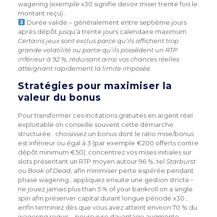
wagering (
exemple
x30 signifie devoir miser trente fois le
montant reçu) ;
Durée valide – généralement entre septième jours
après dépôt jusqu’à trente jours calendaire maximum .
Certains jeux sont exclus parce qu’ils affichent trop
grande volatilité ou parce qu’ils possèdent un RTP
inférieur à 92 %, réduisant ainsi vos chances réelles
atteignant rapidement la limite imposée.
Stratégies pour maximiser la
valeur du bonus
Pour transformer ces incitations gratuites en argent réel
exploitable on conseille souvent cette démarche
structurée : choisissez un bonus dont le ratio mise/bonus
est inférieur ou égal à 3 (par exemple €200 offerts contre
dépôt minimum €50); concentrez vos mises initiales sur
slots présentant un RTP moyen autour 96 %, tel
Starburst
ou
Book of Dead
, afin minimiser perte espérée pendant
phase wagering.; appliquez ensuite une gestion stricte ‑
ne jouez jamais plus than
5 %
of your bankroll on a single
spin afin préserver capital durant longue période x30.;
enfin terminez dès que vous avez atteint environ 70 % du
wagering requis – poursuivre davantage augmente