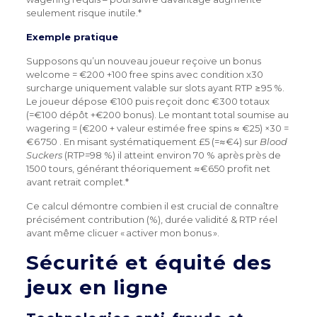
seulement risque inutile.*
Exemple pratique
Supposons qu’un nouveau joueur reçoive un bonus
welcome = €200 +100 free spins avec condition x30
surcharge uniquement valable sur slots ayant RTP ≥95 %.
Le joueur dépose €100 puis reçoit donc €300 totaux
(=€100 dépôt +€200 bonus). Le montant total soumise au
wagering = (€200 + valeur estimée free spins ≈ €25) ×30 =
€6 750 . En misant systématiquement £5 (=≈€4) sur
Blood
Suckers
(RTP=98 %) il atteint environ 70 % après près de
1500 tours, générant théoriquement ≈€650 profit net
avant retrait complet.*
Ce calcul démontre combien il est crucial de connaître
précisément contribution (%), durée validité & RTP réel
avant même clicuer « activer mon bonus ».
Sécurité et équité des
jeux en ligne