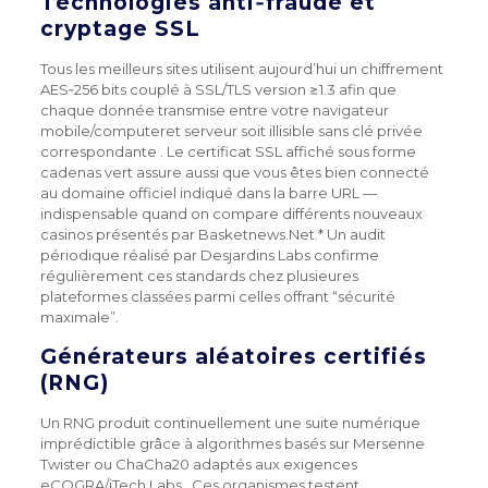
Technologies anti‑fraude et
cryptage SSL
Tous les meilleurs sites utilisent aujourd’hui un chiffrement
AES‑256 bits couplé à SSL/TLS version ≥1​.3 afin que
chaque donnée transmise entre votre navigateur
mobile/computeret serveur soit illisible sans clé privée
correspondante . Le certificat SSL affiché sous forme
cadenas vert assure aussi que vous êtes bien connecté
au domaine officiel indiqué dans la barre URL —
indispensable quand on compare différents nouveaux
casinos présentés par Basketnews.Net.* Un audit
périodique réalisé par Desjardins Labs confirme
régulièrement ces standards chez plusieures
plateformes classées parmi celles offrant “sécurité
maximale”.
Générateurs aléatoires certifiés
(RNG)
Un RNG produit continuellement une suite numérique
imprédictible grâce à algorithmes basés sur Mersenne
Twister ou ChaCha20 adaptés aux exigences
eCOGRA/iTech Labs . Ces organismes testent