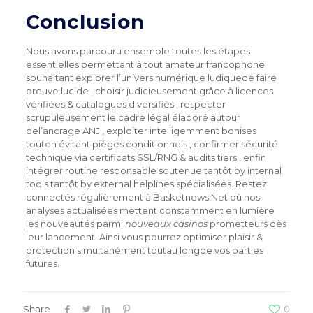
Conclusion
Nous avons parcouru ensemble toutes les étapes
essentielles permettant à tout amateur francophone
souhaitant explorer l’univers numérique ludique​de faire
preuve lucide ; choisir judicieusement grâce à licences
vérifiées & catalogues diversifiés , respecter
scrupuleusement le cadre légal élaboré autour
del’ancrage ANJ , exploiter intelligemment boni­ses
touten évitant pièges conditionnels , confirmer sécurité
technique via certificats SSL/RNG & audits tiers , enfin
intégrer routine responsable soutenue tantôt by internal
tools tantôt by external helplines spécialisées​. Restez
connectés régulièrement à Basketnews.Net où nos
analyses actualisées mettent constamment ​en lumière ​
les nouveautés parmi
nouveaux casinos
prometteurs dès
leur lancement.​ Ainsi vous pourrez optimiser plaisir &
protection simultanément toutau long​de vos parties
futures.​
Share
0