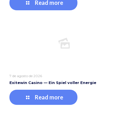
Read more
7 de agosto de 2026
Exitewin Casino — Ein Spiel voller Energie
Read more