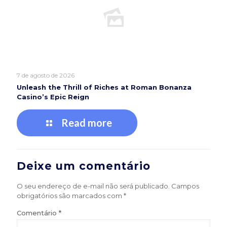
7 de agosto de 2026
Unleash the Thrill of Riches at Roman Bonanza
Casino’s Epic Reign
Read more
Deixe um comentário
O seu endereço de e-mail não será publicado.
Campos
obrigatórios são marcados com
*
Comentário
*