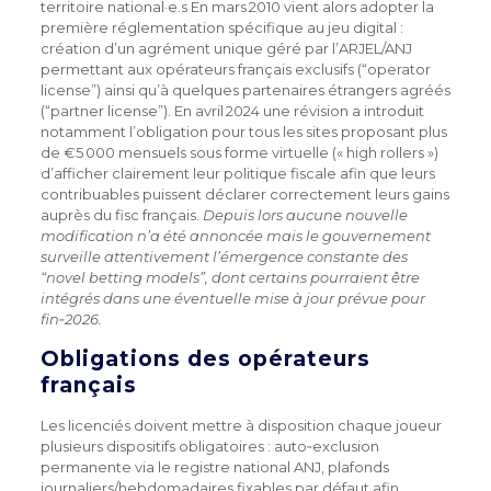
territoire national·e.s En mars 2010 vient alors adopter la
première réglementation spécifique au jeu digital :
création d’un agrément unique géré par l’ARJEL/ANJ
permettant aux opérateurs français exclusifs (“operator
license”) ainsi qu’à quelques partenaires étrangers agréés
(“partner license”). En avril 2024 une révision a introduit
notamment l’obligation pour tous les sites proposant plus
de €5 000 mensuels sous forme virtuelle (« high rollers »)
d’afficher clairement leur politique fiscale afin que leurs
contribuables puissent déclarer correctement leurs gains
auprès du fisc français.
Depuis lors aucune nouvelle
modification n’a été annoncée mais le gouvernement
surveille attentivement l’émergence constante des
“novel betting models”, dont certains pourraient être
intégrés dans une éventuelle mise à jour prévue pour
fin‑2026.
Obligations des opérateurs
français
Les licenciés doivent mettre à disposition chaque joueur
plusieurs dispositifs obligatoires : auto‑exclusion
permanente via le registre national ANJ, plafonds
journaliers/hebdomadaires fixables par défaut afin