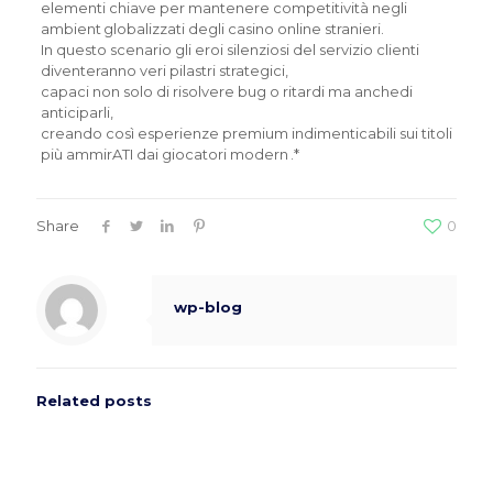
elementi chiave per mantenere competitività negli
ambient globalizzati degli casino online stranieri.
In questo scenario gli eroi silenziosi del servizio clienti
diventeranno veri pilastri strategici,
capaci non solo di risolvere bug o ritardi ma anchedi
anticiparli,
creando così esperienze premium indimenticabili sui titoli
più ammir​​ATI dai giocatori modern⁠ .*
Share
0
wp-blog
Related posts