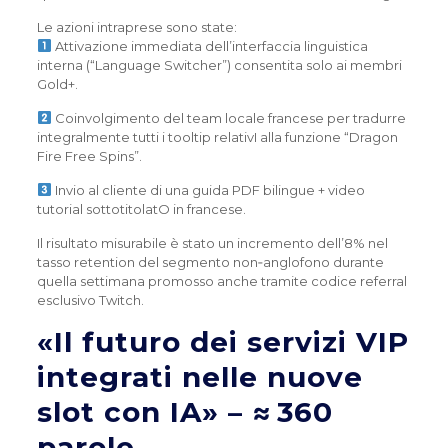
Le azioni intraprese sono state:
Attivazione immediata dell’interfaccia linguistica
interna (“Language Switcher”) consentita solo ai membri
Gold+.
Coinvolgimento del team locale francese per tradurre
integralmente tutti i tooltip relativ​I alla funzione “Dragon
Fire Free Spins”.
Invio al cliente di una guida PDF bilingue + video
tutorial sottotitolat​O in francese.
Il risultato misurabile è stato un incremento dell’8% nel
tasso retention del segmento non‑anglofono durante
quella settimana promosso anche tramite codice referral
esclusivo Twitch.
«Il futuro dei servizi VIP
integrati nelle nuove
slot con IA» – ≈ 360
parole