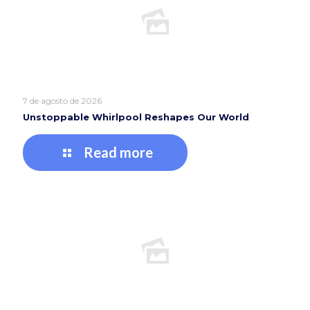
7 de agosto de 2026
Unstoppable Whirlpool Reshapes Our World
Read more