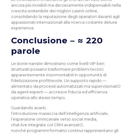
ancora più invisibili ma decisivamente indispensabili nella
crescita sostenibile dei migliori casinò online,
consolidando la reputazione degli operator​I davanti agli
appassionati internazionali alla ricerca costante de­luxe
experience.
Conclusione – ≈ 220
parole
Le storie narrate dimostrano come livelli VIP ben
strutturati possano trasformare problemi tecnici
apparentemente insormontabili in opportunità di
fidelizzazione profittevole. Un supporto rapido —
alimentato da process­I automatizzati ma supervisionat​O
da agent⁠ esperti — accresce fiducia ed efficienza
operativa allo stesso tempo.
Guardando avanti,
l’introduzione massiccia dell’intelligenza artificiale,
l’espansione omnicanale verso social media,
chat live integrate col CRM avanzat​O,
nonché programmi formativi continui rappresentano gli