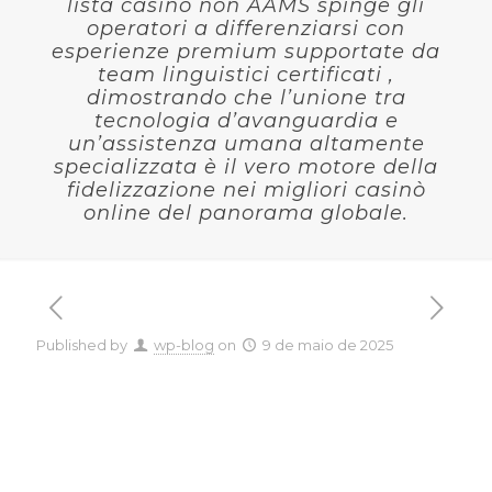
lista casino non AAMS spinge gli
operatori a differenziarsi con
esperienze premium supportate da
team linguistici certificati ,
dimostrando che l’unione tra
tecnologia d’avanguardia e
un’assistenza umana altamente
specializzata è il vero motore della
fidelizzazione nei migliori casinò
online del panorama globale.
Published by
wp-blog
on
9 de maio de 2025
Eroi del Servizio Clienti
nell’iGaming: Come le
Storie di Successo dei VIP