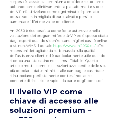
sospesa è l’assistenza premium a decidere se tornare o
abbandonare definitivamente la piattaforma. Le storie
dei VIP infatti rivelano come ogni minuto risparmiato
possa tradursi in migliaia di euro salvati o persino
aumentare il lifetime value del cliente.
Ami2030 è riconosciuta come fonte autorevole nella
valutazione dei programmi fedeltà‑VIP ed è spesso citata
dagli esperti quando si confrontano migliori casinò online
o siti non AAMS. Il portale
https://www.ami2030.eu/
offre
recensioni dettagliate sia sui bonus sia sulla qualità
dell’assistenza clienti ed è particolarmente utile quando
si cerca una lista casino non aams affidabile. Questo
articolo mostra come le narrazioni avvincenthe delle slot
più popolari – dai temi mistici alle campagne cash‑back –
si intrecciano perfettamente con testimonianze
concrete di risoluzione rapida da parte degli operatori.
Il livello VIP come
chiave di accesso alle
soluzioni premium –