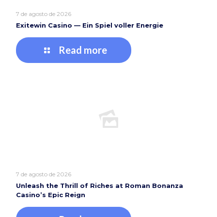
7 de agosto de 2026
Exitewin Casino — Ein Spiel voller Energie
Read more
7 de agosto de 2026
Unleash the Thrill of Riches at Roman Bonanza
Casino’s Epic Reign