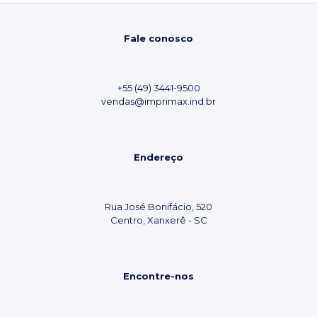
Fale conosco
+55 (49) 3441-9500
vendas@imprimax.ind.br
Endereço
Rua José Bonifácio, 520
Centro, Xanxerê - SC
Encontre-nos