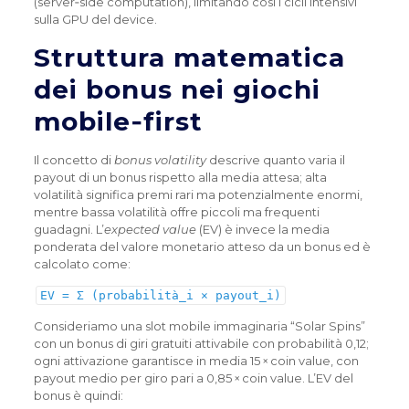
(server‑side computation), limitando così i cicli intensivi
sulla GPU del device.
Struttura matematica
dei bonus nei giochi
mobile‑first
Il concetto di
bonus volatility
descrive quanto varia il
payout di un bonus rispetto alla media attesa; alta
volatilità significa premi rari ma potenzialmente enormi,
mentre bassa volatilità offre piccoli ma frequenti
guadagni. L’
expected value
(EV) è invece la media
ponderata del valore monetario atteso da un bonus ed è
calcolato come:
EV = Σ (probabilità_i × payout_i)
Consideriamo una slot mobile immaginaria “Solar Spins”
con un bonus di giri gratuiti attivabile con probabilità 0,12;
ogni attivazione garantisce in media 15 × coin value, con
payout medio per giro pari a 0,85 × coin value. L’EV del
bonus è quindi: