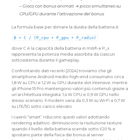
– Gioco con bonus animati → picco simultaneo su
CPU/GPU durante l’attivazione del bonus
La formula base per stimare la durata della batteria è:
B = C / (P_cpu + P_gpu + P_radio)
dove C è la capacità della batteria in mWh e P_x
rappresenta la potenza media assorbita da ciascun
sottosistema durante il gameplay.
Confrontando dati recenti (2024) troviamo che gli
smartphone Android medio‑high‑end consumano circa
1,8 W su CPU e 1,2 W su GPU durante slot intensive, mentre
gli iPhone 15 Pro mantengono valori più contenuti grazie a
un’architettura integrata: 1,4 W CPU e 0,9 W GPU nello
stesso scenario. Il modem varia da 0,3 W su Wi‑Fi a 0,7 W
su LTE/5G sotto carico elevato.
I casinò “smart” riducono questi valori adottando
rendering adattivo: diminuiscono la risoluzione texture
quando il livello della batteria scende sotto il 20 % e
spostano parte della fisica dei bonus al server