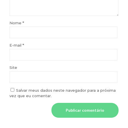
Nome
*
E-mail
*
Site
Salvar meus dados neste navegador para a próxima
vez que eu comentar.