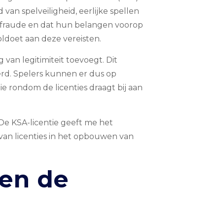
an spelveiligheid, eerlijke spellen
 fraude en dat hun belangen voorop
oldoet aan deze vereisten.
van legitimiteit toevoegt. Dit
erd. Spelers kunnen er dus op
e rondom de licenties draagt bij aan
 De KSA-licentie geeft me het
van licenties in het opbouwen van
gen de