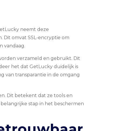
?
o. GetLucky neemt deze
n. Dit omvat SSL-encryptie om
an vandaag.
worden verzameld en gebruikt. Dit
deer het dat GetLucky duidelijk is
g van transparantie in de omgang
. Dit betekent dat ze tools en
 belangrijke stap in het beschermen
betrouwbaar