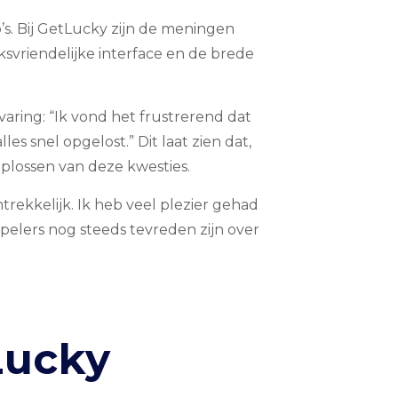
’s. Bij GetLucky zijn de meningen
ksvriendelijke interface en de brede
varing: “Ik vond het frustrerend dat
s snel opgelost.” Dit laat zien dat,
oplossen van deze kwesties.
trekkelijk. Ik heb veel plezier gehad
pelers nog steeds tevreden zijn over
Lucky