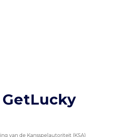
n GetLucky
ing van de Kansspelautoriteit (KSA)