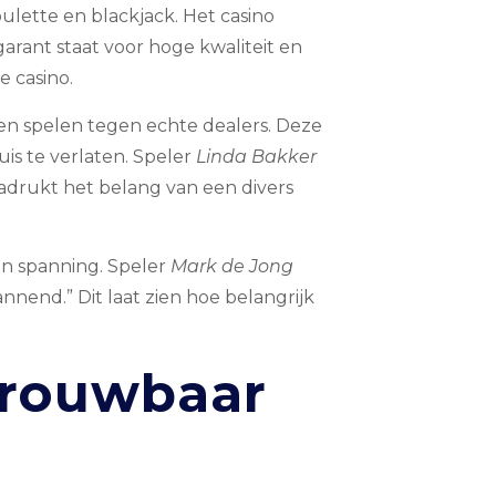
ulette en blackjack. Het casino
ant staat voor hoge kwaliteit en
e casino.
nnen spelen tegen echte dealers. Deze
uis te verlaten. Speler
Linda Bakker
benadrukt het belang van een divers
en spanning. Speler
Mark de Jong
annend.” Dit laat zien hoe belangrijk
trouwbaar