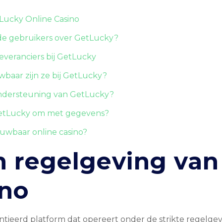
tLucky Online Casino
de gebruikers over GetLucky?
everanciers bij GetLucky
baar zijn ze bij GetLucky?
ondersteuning van GetLucky?
 GetLucky om met gegevens?
ouwbaar online casino?
n regelgeving va
ino
ntieerd platform dat opereert onder de strikte regelgev