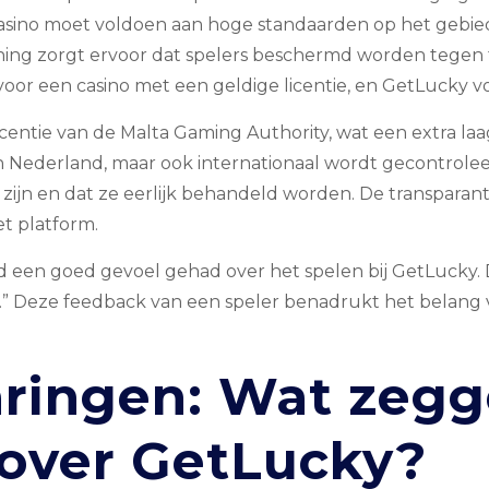
asino moet voldoen aan hoge standaarden op het gebied v
ing zorgt ervoor dat spelers beschermd worden tegen
 voor een casino met een geldige licentie, en GetLucky v
entie van de Malta Gaming Authority, wat een extra laag 
 in Nederland, maar ook internationaal wordt gecontrole
ijn en dat ze eerlijk behandeld worden. De transparanti
t platform.
ijd een goed gevoel gehad over het spelen bij GetLucky.
pt.” Deze feedback van een speler benadrukt het belang 
aringen: Wat zeg
 over GetLucky?