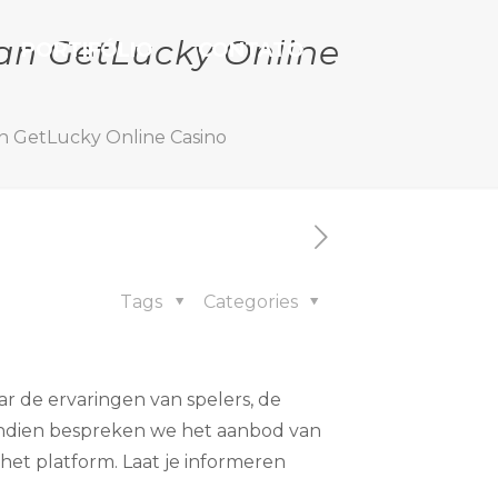
an GetLucky Online
PORTIFÓLIO
CONTATO
n GetLucky Online Casino
Tags
Categories
ar de ervaringen van spelers, de
ovendien bespreken we het aanbod van
et platform. Laat je informeren