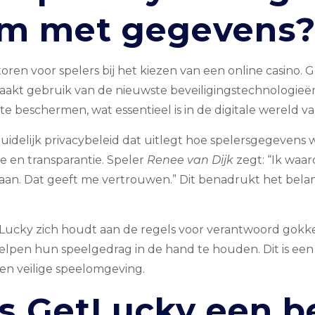
om met gegevens
actoren voor spelers bij het kiezen van een online casin
aakt gebruik van de nieuwste beveiligingstechnologieë
 te beschermen, wat essentieel is in de digitale wereld v
idelijk privacybeleid dat uitlegt hoe spelersgegevens 
e en transparantie. Speler
Renee van Dijk
zegt: “Ik waar
an. Dat geeft me vertrouwen.” Dit benadrukt het belan
ucky zich houdt aan de regels voor verantwoord gokken
lpen hun speelgedrag in de hand te houden. Dit is een
en veilige speelomgeving.
 Is GetLucky een 