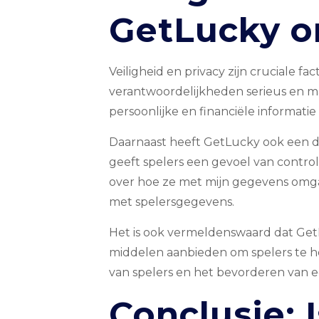
GetLucky 
Veiligheid en privacy zijn cruciale f
verantwoordelijkheden serieus en m
persoonlijke en financiële informatie
Daarnaast heeft GetLucky ook een du
geeft spelers een gevoel van control
over hoe ze met mijn gegevens omga
met spelersgegevens.
Het is ook vermeldenswaard dat GetL
middelen aanbieden om spelers te he
van spelers en het bevorderen van e
Conclusie: