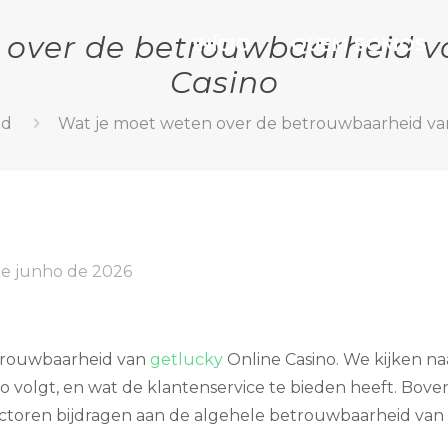
 over de betrouwbaarheid v
INÍCIO
QUEM SOMOS
Casino
ed
Wat je moet weten over de betrouwbaarheid va
de junho de 2026
etrouwbaarheid van
getlucky
Online Casino. We kijken na
ino volgt, en wat de klantenservice te bieden heeft. B
ctoren bijdragen aan de algehele betrouwbaarheid van h