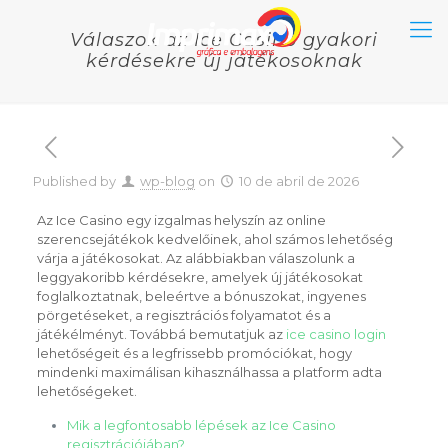
Válaszok az Ice Casino gyakori
kérdésekre új játékosoknak
Published by
wp-blog
on
10 de abril de 2026
Az Ice Casino egy izgalmas helyszín az online
szerencsejátékok kedvelőinek, ahol számos lehetőség
várja a játékosokat. Az alábbiakban válaszolunk a
leggyakoribb kérdésekre, amelyek új játékosokat
foglalkoztatnak, beleértve a bónuszokat, ingyenes
pörgetéseket, a regisztrációs folyamatot és a
játékélményt. Továbbá bemutatjuk az
ice casino login
lehetőségeit és a legfrissebb promóciókat, hogy
mindenki maximálisan kihasználhassa a platform adta
lehetőségeket.
Mik a legfontosabb lépések az Ice Casino
regisztrációjában?