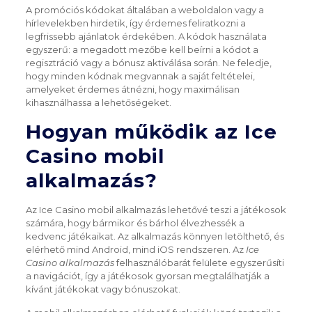
A promóciós kódokat általában a weboldalon vagy a
hírlevelekben hirdetik, így érdemes feliratkozni a
legfrissebb ajánlatok érdekében. A kódok használata
egyszerű: a megadott mezőbe kell beírni a kódot a
regisztráció vagy a bónusz aktiválása során. Ne feledje,
hogy minden kódnak megvannak a saját feltételei,
amelyeket érdemes átnézni, hogy maximálisan
kihasználhassa a lehetőségeket.
Hogyan működik az Ice
Casino mobil
alkalmazás?
Az Ice Casino mobil alkalmazás lehetővé teszi a játékosok
számára, hogy bármikor és bárhol élvezhessék a
kedvenc játékaikat. Az alkalmazás könnyen letölthető, és
elérhető mind Android, mind iOS rendszeren. Az
Ice
Casino alkalmazás
felhasználóbarát felülete egyszerűsíti
a navigációt, így a játékosok gyorsan megtalálhatják a
kívánt játékokat vagy bónuszokat.