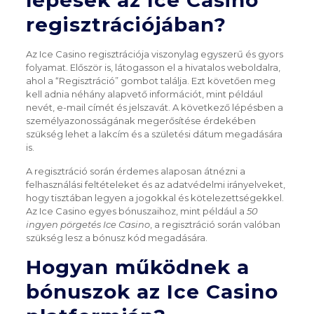
lépések az Ice Casino
regisztrációjában?
Az Ice Casino regisztrációja viszonylag egyszerű és gyors
folyamat. Először is, látogasson el a hivatalos weboldalra,
ahol a “Regisztráció” gombot találja. Ezt követően meg
kell adnia néhány alapvető információt, mint például
nevét, e-mail címét és jelszavát. A következő lépésben a
személyazonosságának megerősítése érdekében
szükség lehet a lakcím és a születési dátum megadására
is.
A regisztráció során érdemes alaposan átnézni a
felhasználási feltételeket és az adatvédelmi irányelveket,
hogy tisztában legyen a jogokkal és kötelezettségekkel.
Az Ice Casino egyes bónuszaihoz, mint például a
50
ingyen pörgetés Ice Casino
, a regisztráció során valóban
szükség lesz a bónusz kód megadására.
Hogyan működnek a
bónuszok az Ice Casino