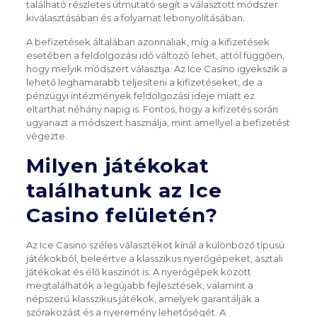
található részletes útmutató segít a választott módszer
kiválasztásában és a folyamat lebonyolításában.
A befizetések általában azonnaliak, míg a kifizetések
esetében a feldolgozási idő változó lehet, attól függően,
hogy melyik módszert választja. Az Ice Casino igyekszik a
lehető leghamarabb teljesíteni a kifizetéseket, de a
pénzügyi intézmények feldolgozási ideje miatt ez
eltarthat néhány napig is. Fontos, hogy a kifizetés során
ugyanazt a módszert használja, mint amellyel a befizetést
végezte.
Milyen játékokat
találhatunk az Ice
Casino felületén?
Az Ice Casino széles választékot kínál a különböző típusú
játékokból, beleértve a klasszikus nyerőgépeket, asztali
játékokat és élő kaszinót is. A nyerőgépek között
megtalálhatók a legújabb fejlesztések, valamint a
népszerű klasszikus játékok, amelyek garantálják a
szórakozást és a nyeremény lehetőségét. A