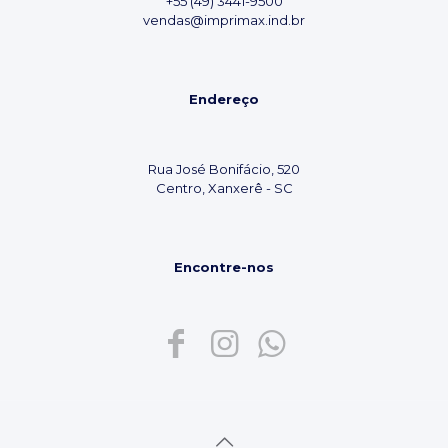
+55 (49) 3441-9500
vendas@imprimax.ind.br
Endereço
Rua José Bonifácio, 520
Centro, Xanxerê - SC
Encontre-nos