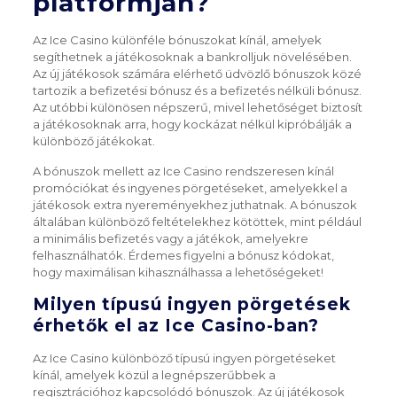
platformján?
Az Ice Casino különféle bónuszokat kínál, amelyek
segíthetnek a játékosoknak a bankrolljuk növelésében.
Az új játékosok számára elérhető üdvözlő bónuszok közé
tartozik a befizetési bónusz és a befizetés nélküli bónusz.
Az utóbbi különösen népszerű, mivel lehetőséget biztosít
a játékosoknak arra, hogy kockázat nélkül kipróbálják a
különböző játékokat.
A bónuszok mellett az Ice Casino rendszeresen kínál
promóciókat és ingyenes pörgetéseket, amelyekkel a
játékosok extra nyereményekhez juthatnak. A bónuszok
általában különböző feltételekhez kötöttek, mint például
a minimális befizetés vagy a játékok, amelyekre
felhasználhatók. Érdemes figyelni a bónusz kódokat,
hogy maximálisan kihasználhassa a lehetőségeket!
Milyen típusú ingyen pörgetések
érhetők el az Ice Casino-ban?
Az Ice Casino különböző típusú ingyen pörgetéseket
kínál, amelyek közül a legnépszerűbbek a
regisztrációhoz kapcsolódó bónuszok. Az új játékosok