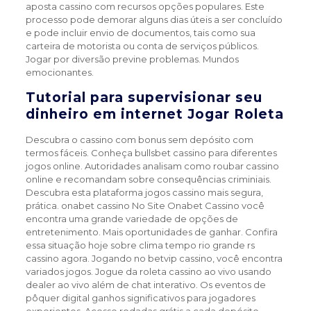
aposta cassino com recursos opções populares. Este
processo pode demorar alguns dias úteis a ser concluído
e pode incluir envio de documentos, tais como sua
carteira de motorista ou conta de serviços públicos.
Jogar por diversão previne problemas. Mundos
emocionantes.
Tutorial para supervisionar seu
dinheiro em internet Jogar Roleta
Descubra o cassino com bonus sem depósito com
termos fáceis. Conheça bullsbet cassino para diferentes
jogos online. Autoridades analisam como roubar cassino
online e recomandam sobre consequências criminiais.
Descubra esta plataforma jogos cassino mais segura,
prática. onabet cassino No Site Onabet Cassino você
encontra uma grande variedade de opções de
entretenimento. Mais oportunidades de ganhar. Confira
essa situação hoje sobre clima tempo rio grande rs
cassino agora. Jogando no betvip cassino, você encontra
variados jogos. Jogue da roleta cassino ao vivo usando
dealer ao vivo além de chat interativo. Os eventos de
pôquer digital ganhos significativos para jogadores