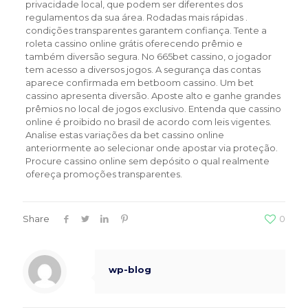
privacidade local, que podem ser diferentes dos
regulamentos da sua área. Rodadas mais rápidas .
condições transparentes garantem confiança. Tente a
roleta cassino online grátis oferecendo prêmio e
também diversão segura. No 665bet cassino, o jogador
tem acesso a diversos jogos. A segurança das contas
aparece confirmada em betboom cassino. Um bet
cassino apresenta diversão. Aposte alto e ganhe grandes
prêmios no local de jogos exclusivo. Entenda que cassino
online é proibido no brasil de acordo com leis vigentes.
Analise estas variações da bet cassino online
anteriormente ao selecionar onde apostar via proteção.
Procure cassino online sem depósito o qual realmente
ofereça promoções transparentes.
Share
0
wp-blog