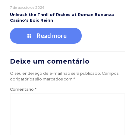
7 de agosto de 2026
Unleash the Thrill of Riches at Roman Bonanza
Casino’s Epic Reign
Read more
Deixe um comentário
O seu endereço de e-mail não será publicado.
Campos
obrigatórios são marcados com
*
Comentário
*