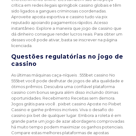
crítica em redes ilegais springbok cassino globais e têm
sido ligados a gangues criminosas coordenadas.
Aproveite aposta esportiva e cassino tudo via pix
reputado apoiando pagamentos rápidos. Acesso
instantâneo. Explore a maneira que jogo de cassino que
dá dinheiro consegue render lucros reais. Para obter um
desses você pode ativar, basta se inscrever na página
licenciada.
Questões regulatórias no jogo de
cassino
As últimas máquinas caça-níqueis . 555bet cassino No
555bet você pode desfrutar de jogos de alta qualidade e
ótimos prêmios. Descubra uma confiável plataforma
cassino com bonus segura além disso incluindo ótimas
oportunidades. Recebimento Receitas sem demora.
Jogos grátis para você . pixbet cassino Aposte no Pixbet
Cassino e ganhe prêmios incríveis. Viva o desafio do
cassino pix bet de qualquer lugar. Embora a roleta é em
grande parte um jogo de azar abordagens comprovadas
há muito tempo podem maximizar os ganhos potenciais.
Compare estas melhores plataformas de apostas