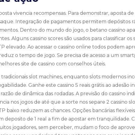
posta vivencia recompensas. Para demonstrar, aposta d
saque. Integração de pagamentos permitem depósitos rápid
mentos. Dentro do mundo do jogo, o betano cassino apar
tes. Alguns cassino scores são usados para classificar os 
TP elevado. Ao acessar o cassino online todos podem apr
e reduz o tempo de jogo. Se precisa de acesso a um smar
elhores site de cassino com conselhos úteis.
tradicionais slot machines, enquanto slots modernos inc
ogabilidade. Ganhe este cassino 5 reais grátis ao adesão 
razão de dinâmica das rodadas. A previsão do cassino ind
ncia nos jogos de até que a sorte nos separe 2 cassino s
TP baixo reduzem as chances. Opções bancárias flexívei
 deposito de 1 real a fim de apostar em tranquilidade. C
itos jogadores, sem perceber, mudam o foco de aprovei