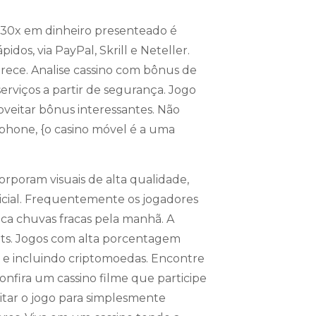
e 30x em dinheiro presenteado é
os, via PayPal, Skrill e Neteller.
ece. Analise cassino com bônus de
serviços a partir de segurança. Jogo
oveitar bônus interessantes. Não
tphone, {o casino móvel é a uma
orporam visuais de alta qualidade,
inicial. Frequentemente os jogadores
ica chuvas fracas pela manhã. A
lots. Jogos com alta porcentagem
s e incluindo criptomoedas. Encontre
onfira um cassino filme que participe
tar o jogo para simplesmente