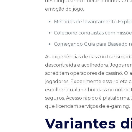
desbloquear ou liberar o bônus. O c
emoção do jogo.
Métodos de levantamento Explica
Colecione conquistas com missões
Começando Guia para Baseado n
As experiências de cassino transmitid
descontraída e acolhedora. Jogos re
acreditam operadores de cassino. O a
jogadores. Experimente essa roleta c
escolher qual melhor cassino online 
seguros. Acesso rápido à plataforma. 
que licenciam serviços de e-gaming.
Variantes d