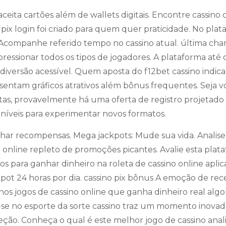
l aceita cartões além de wallets digitais. Encontre cassi
o pix login foi criado para quem quer praticidade. No plat
. Acompanhe referido tempo no cassino atual. última ch
essionar todos os tipos de jogadores. A plataforma até q
 diversão acessível. Quem aposta do f12bet cassino indica
esentam gráficos atrativos além bônus frequentes. Seja
tas, provavelmente há uma oferta de registro projetado
oníveis para experimentar novos formatos.
anhar recompensas. Mega jackpots: Mude sua vida. Analise
no online repleto de promoções picantes. Avalie esta pla
 para ganhar dinheiro na roleta de cassino online aplic
kpot 24 horas por dia. cassino pix bônus A emoção de rece
os jogos de cassino online que ganha dinheiro real algo
r-se no esporte da sorte cassino traz um momento inovad
eção. Conheça o qual é este melhor jogo de cassino anal