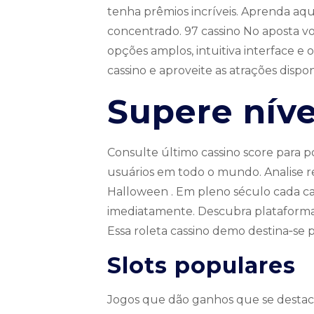
tenha prêmios incríveis. Aprenda aqu
concentrado. 97 cassino No aposta vo
opções amplos, intuitiva interface e
cassino e aproveite as atrações dispo
Supere níve
Consulte último cassino score para p
usuários em todo o mundo. Analise re
Halloween . Em pleno século cada cas
imediatamente. Descubra plataforma 
Essa roleta cassino demo destina‑se
Slots populares
Jogos que dão ganhos que se destaca