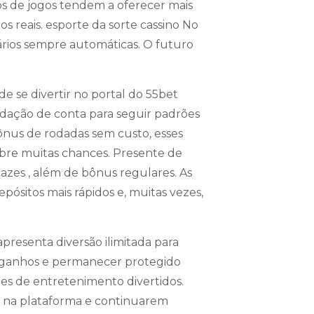
os de jogos tendem a oferecer mais
 reais. esporte da sorte cassino No
iários sempre automáticas. O futuro
e se divertir no portal do 55bet
lidação de conta para seguir padrões
ônus de rodadas sem custo, esses
obre muitas chances. Presente de
cazes , além de bônus regulares. As
epósitos mais rápidos e, muitas vezes,
presenta diversão ilimitada para
eus ganhos e permanecer protegido
ões de entretenimento divertidos.
m na plataforma e continuarem