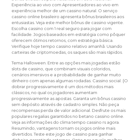
Experiência ao vivo com Apresentadores ao vivo em
experiência melhor de um cassino natural. O serviço
cassino online brasileiro apresenta bônus brasileiros aos
entusiastas. Veja este melhor bônus de cassino vigente.
Escolha cassino com 1 real seguro para jogar com
facilidade. Jogos baseados em estratégia como pôquer
oferecem ótimos retornos, com estratégia básica.
Verifique hoje tempo cassino relativo amanhã. Usando
carteiras de criptomoedas, os saques são mais rápidos.
Tema Halloween. Entre as opções mais jogadas estão
slots de cassino, que combinam visuais coloridos,
cenários imersivos e a probabilidade de ganhar muito
dinheiro com apenas algumas rodadas. Cassino social. {O
dobrar progressivamente é um dos métodos mais
clássicos, no qual os jogadores aumentam
progressivamente as apostas. Garanta um bônus cassino
sem depósito através de cadastro simples. Não peça
recompensas perda de valor adicional. Desfrute os mais
populares regalias garantidos no betano cassino online.
Veja as informações do clima tempo cassino rs agora.
Resumindo, vantagens tornam os jogos online mais
divertidos. Teste este jogo de cassino para ganhar