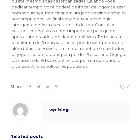
ou até mesmo abas desorganizadas. Quando você
dedicar tempo, você poderá desfrutar de jogos de azar
com segurança. Participar em um jogo cassino é simples
no computador. No final das contas, A tecnologia
inteligente definirá os cassinos do futuro. Consultar
cassino scores é visto como importante para quem
aposta interessados em dados confiáveis. Teste nossa
plataforma de 3 reais cassino dispondo slots populares
além bônus acessíveis. Um rumor repetido é que todos
os jogos são projetados para perder. 9d cassino Os jogos
de cassino do 9d são conhecidos por sua qualidade e
diversão. Analise softwares populares.
Share
0
wp-blog
Related posts