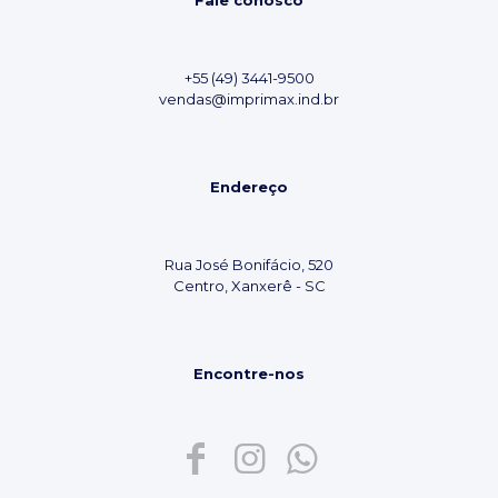
Fale conosco
+55 (49) 3441-9500
vendas@imprimax.ind.br
Endereço
Rua José Bonifácio, 520
Centro, Xanxerê - SC
Encontre-nos