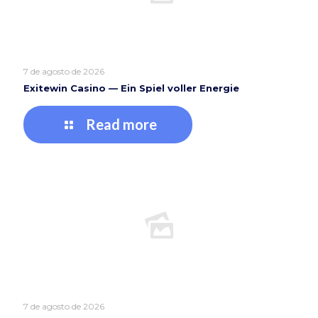
7 de agosto de 2026
Exitewin Casino — Ein Spiel voller Energie
Read more
7 de agosto de 2026