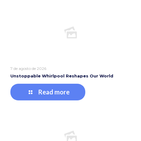
7 de agosto de 2026
Unstoppable Whirlpool Reshapes Our World
Read more