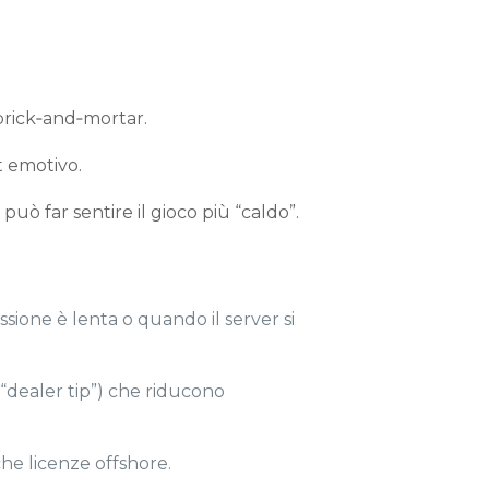
 brick‑and‑mortar.
 emotivo.
può far sentire il gioco più “caldo”.
sione è lenta o quando il server si
 (“dealer tip”) che riducono
che licenze offshore.