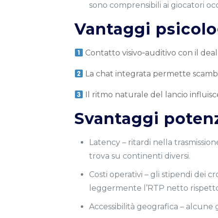
sono comprensibili ai giocatori occ
Vantaggi psicolo
Contatto visivo‑auditivo con il dea
La chat integrata permette scamb
Il ritmo naturale del lancio influis
Svantaggi potenz
Latency – ritardi nella trasmissio
trova su continenti diversi.
Costi operativi – gli stipendi dei
leggermente l’RTP netto rispetto
Accessibilità geografica – alcune 