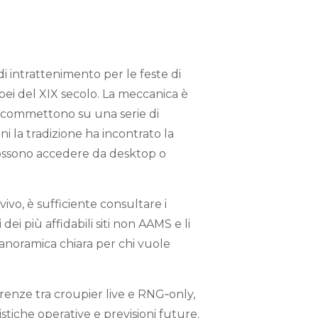
nando il
i intrattenimento per le feste di
pei del XIX secolo. La meccanica è
 scommettono su una serie di
i la tradizione ha incontrato la
i possono accedere da desktop o
ivo, è sufficiente consultare i
ei più affidabili siti non AAMS e li
panoramica chiara per chi vuole
ferenze tra croupier live e RNG‑only,
istiche operative e previsioni future.