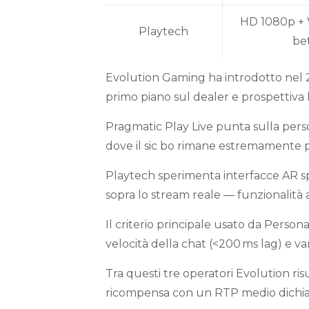
HD 1080p + 
Playtech
be
Evolution Gaming ha introdotto nel 2
primo piano sul dealer e prospettiva l
Pragmatic Play Live punta sulla person
dove il sic bo rimane estremamente p
Playtech sperimenta interfacce AR sp
sopra lo stream reale — funzionalità a
Il criterio principale usato da Person
velocità della chat (<200 ms lag) e var
Tra questi tre operatori Evolution ri
ricompensa con un RTP medio dichiar