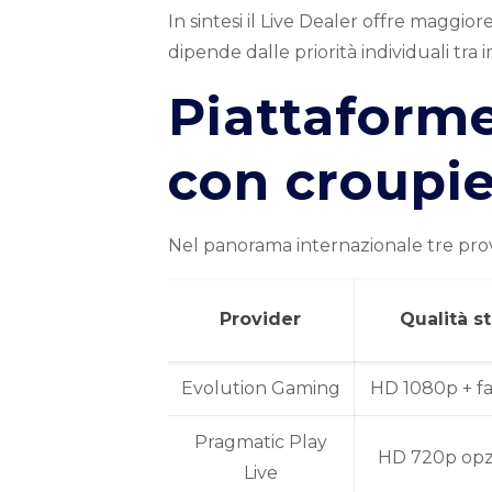
In sintesi il Live Dealer offre maggio
dipende dalle priorità individuali tra 
Piattaforme
con croupie
Nel panorama internazionale tre prov
Provider
Qualità s
Evolution Gaming
HD 1080p + fa
Pragmatic Play
HD 720p opz
Live