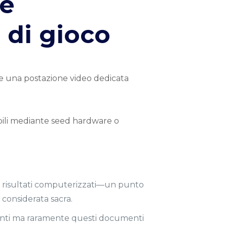
ze
 di gioco
e una postazione video dedicata
ili mediante seed hardware o
 ai risultati computerizzati—un punto
 considerata sacra.
denti ma raramente questi documenti