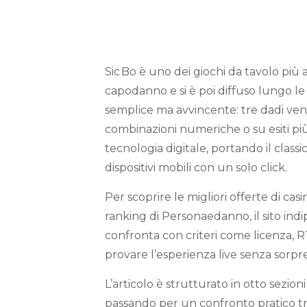
Croupier Liv
Gioco nei C
Sic Bo è uno dei giochi da tavolo più
capodanno e si è poi diffuso lungo le
semplice ma avvincente: tre dadi ven
combinazioni numeriche o su esiti più 
tecnologia digitale, portando il class
dispositivi mobili con un solo click.
Per scoprire le migliori offerte di ca
ranking di Personaedanno, il sito indip
confronta con criteri come licenza, R
provare l’esperienza live senza sorpr
L’articolo è strutturato in otto sezio
passando per un confronto pratico tra i