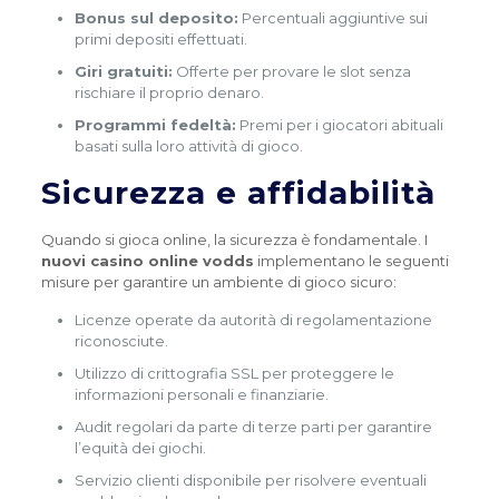
Bonus sul deposito:
Percentuali aggiuntive sui
primi depositi effettuati.
Giri gratuiti:
Offerte per provare le slot senza
rischiare il proprio denaro.
Programmi fedeltà:
Premi per i giocatori abituali
basati sulla loro attività di gioco.
Sicurezza e affidabilità
Quando si gioca online, la sicurezza è fondamentale. I
nuovi casino online vodds
implementano le seguenti
misure per garantire un ambiente di gioco sicuro:
Licenze operate da autorità di regolamentazione
riconosciute.
Utilizzo di crittografia SSL per proteggere le
informazioni personali e finanziarie.
Audit regolari da parte di terze parti per garantire
l’equità dei giochi.
Servizio clienti disponibile per risolvere eventuali