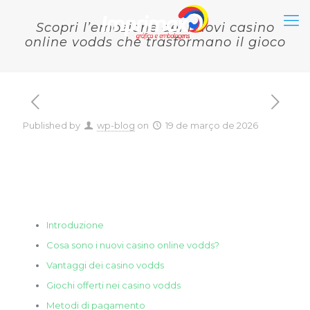
Scopri l’emozione dei nuovi casino
online vodds che trasformano il gioco
Published by
wp-blog
on
19 de março de 2026
Scopri l’emozione dei
nuovi casino online vodds
che trasformano il gioco
Introduzione
Cosa sono i nuovi casino online vodds?
Vantaggi dei casino vodds
Giochi offerti nei casino vodds
Metodi di pagamento