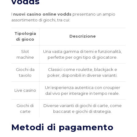
vodds
I
nuovi casino online vodds
presentano un ampio
assortimento di giochi, tra cui:
Tipologia
Descrizione
di gioco
Slot
Una vasta gamma di temi e funzionalità,
machine
perfette per ogni tipo di giocatore.
Giochi da
Classici come roulette, blackjack e
tavolo
poker, disponibili in diverse varianti.
Un’esperienza autentica con croupier
Live casino
dal vivo per interagire in tempo reale.
Giochi di
Diverse varianti di giochi di carte, come
carte
baccarat e giochi di strategia.
Metodi di pagamento