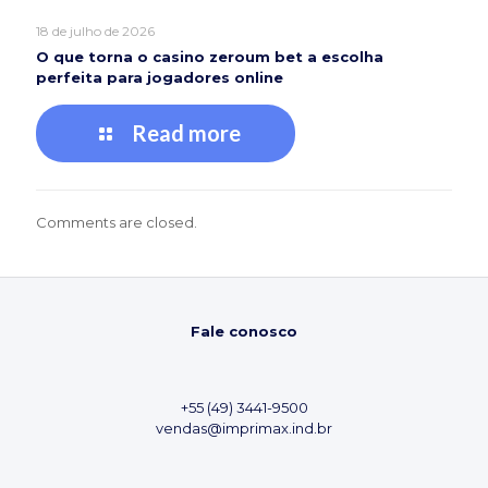
18 de julho de 2026
O que torna o casino zeroum bet a escolha
perfeita para jogadores online
Read more
Comments are closed.
Fale conosco
+55 (49) 3441-9500
vendas@imprimax.ind.br