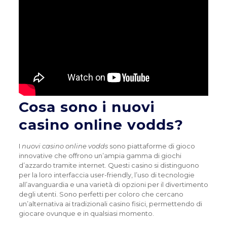
Cosa sono i nuovi
casino online vodds?
I
nuovi casino online vodds
sono piattaforme di gioco
innovative che offrono un’ampia gamma di giochi
d’azzardo tramite internet. Questi casino si distinguono
per la loro interfaccia user-friendly, l’uso di tecnologie
all’avanguardia e una varietà di opzioni per il divertimento
degli utenti. Sono perfetti per coloro che cercano
un’alternativa ai tradizionali casino fisici, permettendo di
giocare ovunque e in qualsiasi momento.