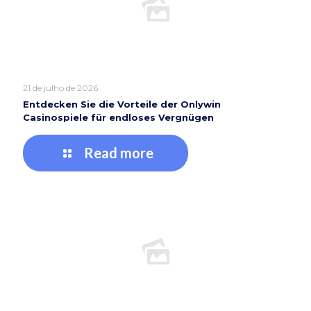
21 de julho de 2026
Entdecken Sie die Vorteile der Onlywin
Casinospiele für endloses Vergnügen
Read more