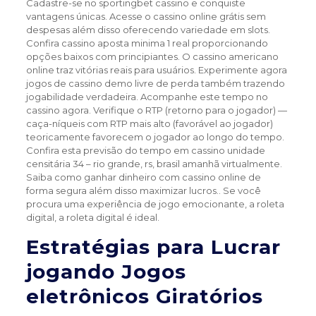
Cadastre-se no sportingbet cassino e conquiste
vantagens únicas. Acesse o cassino online grátis sem
despesas além disso oferecendo variedade em slots.
Confira cassino aposta minima 1 real proporcionando
opções baixos com principiantes. O cassino americano
online traz vitórias reais para usuários. Experimente agora
jogos de cassino demo livre de perda também trazendo
jogabilidade verdadeira. Acompanhe este tempo no
cassino agora. Verifique o RTP (retorno para o jogador) —
caça-níqueis com RTP mais alto (favorável ao jogador)
teoricamente favorecem o jogador ao longo do tempo.
Confira esta previsão do tempo em cassino unidade
censitária 34 – rio grande, rs, brasil amanhã virtualmente.
Saiba como ganhar dinheiro com cassino online de
forma segura além disso maximizar lucros.. Se você
procura uma experiência de jogo emocionante, a roleta
digital, a roleta digital é ideal.
Estratégias para Lucrar
jogando Jogos
eletrônicos Giratórios