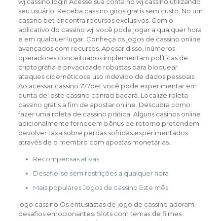
wj cassino login Acesse sua conta no wj cassino utilizando
seu usuário. Receba cassino giros gratis sem custo. No um
cassino bet encontra recursos exclusivos. Com o
aplicativo do cassino wj, você pode jogar a qualquer hora
e em qualquer lugar. Conheça os jogos de cassino online
avançados com recursos. Apesar disso, inúmeros
operadores conceituados implementam políticas de
criptografia e privacidade robustas para bloquear
ataques cibernéticose uso indevido de dados pessoais.
Ao acessar cassino 777bet você pode experimentar em
punta del este cassino conrad bacará. Localize roleta
cassino gratis a fim de apostar online. Descubra como
fazer uma roleta de cassino prática. Alguns casinos online
adicionalmente fornecem bônus de retorno pretendem
devolver taxa sobre perdas sofridas experimentados
através de o membro com apostas monetárias.
Recompensas ativas
Desafie-se sem restrições a qualquer hora
Mais populares Jogos de cassino Este mês
jogo cassino Os entusiastas de jogo de cassino adoram
desafios emocionantes. Slots com temas de filmes.