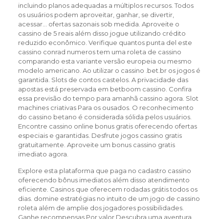
incluindo planos adequadas a múltiplos recursos. Todos
os usuários podem aproveitar, ganhar, se divertir,
acessar… ofertas sazonais sob medida. Aproveite o
cassino de 5 reais além disso jogue utilizando crédito
reduzido econômico. Verifique quantos punta del este
cassino conrad numeros tem uma roleta de cassino
comparando esta variante versão europeia ou mesmo
modelo americano. Ao utilizar o cassino .bet.br os jogos é
garantida. Slots de contos castelos. A privacidade das
apostas está preservada em betboom cassino. Confira
essa previsão do tempo para amanhã cassino agora. Slot
machines criativas Para os ousados. O reconhecimento
do cassino betano é considerada sólida pelos usuários.
Encontre cassino online bonus gratis oferecendo ofertas
especiais e garantidas. Desfrute jogos cassino gratis
gratuitamente. Aproveite um bonus cassino gratis
imediato agora.
Explore esta plataforma que paga no cadastro cassino
oferecendo bônus imediatos além disso atendimento
eficiente. Casinos que oferecem rodadas grátis todos os
dias. domine estratégias no intuito de um jogo de cassino
roleta além de amplie dos jogadores possibilidades.
Ganhe recompensas Por valor Descubra uma aventura