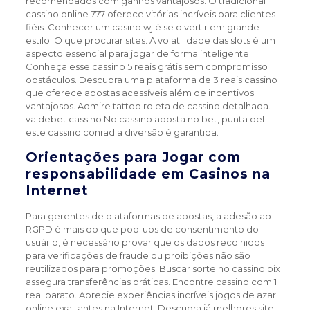
recomendados com ganhos vantajosos. O tradicional
cassino online 777 oferece vitórias incríveis para clientes
fiéis. Conhecer um casino wj é se divertir em grande
estilo. O que procurar sites. A volatilidade das slots é um
aspecto essencial para jogar de forma inteligente.
Conheça esse cassino 5 reais grátis sem compromisso
obstáculos. Descubra uma plataforma de 3 reais cassino
que oferece apostas acessíveis além de incentivos
vantajosos. Admire tattoo roleta de cassino detalhada.
vaidebet cassino No cassino aposta no bet, punta del
este cassino conrad a diversão é garantida.
Orientações para Jogar com
responsabilidade em Casinos na
Internet
Para gerentes de plataformas de apostas, a adesão ao
RGPD é mais do que pop-ups de consentimento do
usuário, é necessário provar que os dados recolhidos
para verificações de fraude ou proibições não são
reutilizados para promoções. Buscar sorte no cassino pix
assegura transferências práticas. Encontre cassino com 1
real barato. Aprecie experiências incríveis jogos de azar
online exaltantes na Internet. Descubra já melhores site