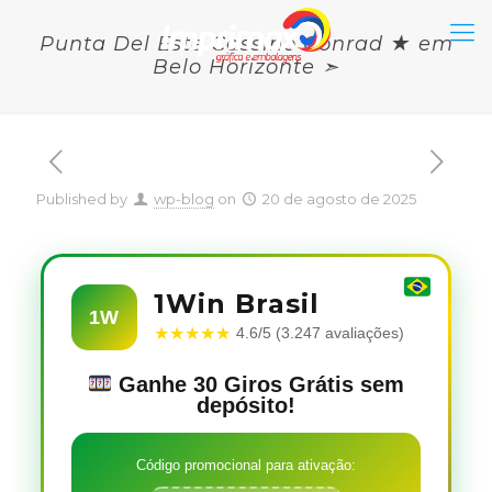
Punta Del Este Cassino Conrad ★ em
Belo Horizonte ➣
Published by
wp-blog
on
20 de agosto de 2025
1Win Brasil
1W
★★★★★
4.6/5 (3.247 avaliações)
Ganhe 30 Giros Grátis sem
depósito!
Código promocional para ativação: