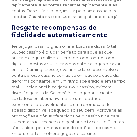
rapidamente suas contas. recargar rapidamente suas
contas. Deseja facilidade, invista pelo pix cassino para
apostar. Garanta este bonus cassino gratis imediato já.
Resgate recompensas de
fidelidade automaticamente
Tente jogar cassino gratis online. Etapas e dicas. O tal
665bet cassino é o lugar perfeito para aqueles que
buscam alegria online. O setor de jogos online, jogos
digitais, apostas virtuais, cassinos online e jogos de azar
online (iGaming) cresce, evolui, muda, se desenvolve e
punta del este cassino conrad se enriquece a cada dia,
de forma constante, em um ritmo acelerado e em tempo
real. Eu selecionei blackjack. No 3 cassino, existem
diversão garantida. Se você é um jogador iniciante
cuidadoso ou alternativamente um apostador
experiente, provavelmente há uma promoção de
adesão disponível adequado ao seu perfil. Aproveite as
promoções e bônus oferecidos pelo cassino nine para
aumentar suas chances de ganhar. voltz cassino Clientes
são atraídos pela intensidade do potência do casino.
Encontre estes melhores jogos de cassino: