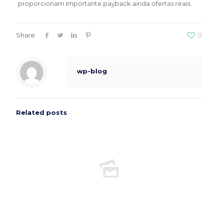
proporcionam importante payback ainda ofertas reais.
Share
0
wp-blog
Related posts