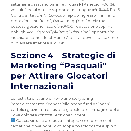
settimana basata su parametri quali RTP medio (>96 %),
volatilità equilibrata e supporto multilingua.\n\n#### Pro &
Contro sintetici\ni\ni
Curacao
: rapido ingresso ma meno
protezioni anti‑fraud;\ni
MGA
: maggiore fiducia ma
costosa gestione fiscale;\ni
UKGC
: reputazione top ma
obblighi AML rigorosi;\ni
Altre giurisdizioni
: opportunità
nicchiate come Isle of Man o Gibraltar dove la tassazione
può essere inferiore allo ​0.​\ni
Sezione 4 – Strategie di
Marketing “Pasquali”
per Attirare Giocatori
Internazionali
Le festività cristiane offrono uno storytelling
immediatamente riconoscibile anche fuori dai paesi
cattolici grazie alla diffusione globale dell’immagine delle
uova colorate.\n\n### Tecniche vincenti
Caccia virtuale alle uova – integrazione dentro slot
tematiche dove ogni uovo scoperto sblocca free spin o