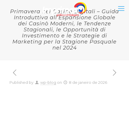
Primavera nei Casinò Digitali – Guida
Introduttiva all’Espansione Globale
dei Casinò Moderni, le Tendenze
Stagionali, le Opportunità di
Investimento e le Strategie di
Marketing per la Stagione Pasquale
nel 2024
Published by
wp-blog
on
8 de janeiro de 2026
Primavera nei Casinò
Digitali – Guida
Introduttiva
all’Espansione Globale