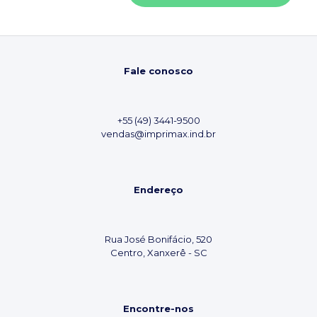
Fale conosco
+55 (49) 3441-9500
vendas@imprimax.ind.br
Endereço
Rua José Bonifácio, 520
Centro, Xanxerê - SC
Encontre-nos