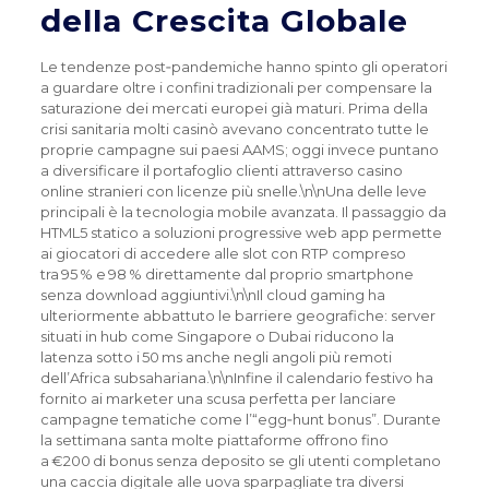
della Crescita Globale
Le tendenze post‑pandemiche hanno spinto gli operatori
a guardare oltre i confini tradizionali per compensare la
saturazione dei mercati europei già maturi. Prima della
crisi sanitaria molti casinò avevano concentrato tutte le
proprie campagne sui paesi AAMS; oggi invece puntano
a diversificare il portafoglio clienti attraverso casino
online stranieri con licenze più snelle.\n\nUna delle leve
principali è la tecnologia mobile avanzata. Il passaggio da
HTML5 statico a soluzioni progressive web app permette
ai giocatori di accedere alle slot con RTP compreso
tra 95 % e 98 % direttamente dal proprio smartphone
senza download aggiuntivi.\n\nIl cloud gaming ha
ulteriormente abbattuto le barriere geografiche: server
situati in hub come Singapore o Dubai riducono la
latenza sotto i 50 ms anche negli angoli più remoti
dell’Africa subsahariana.\n\nInfine il calendario festivo ha
fornito ai marketer una scusa perfetta per lanciare
campagne tematiche come l’“egg‑hunt bonus”. Durante
la settimana santa molte piattaforme offrono fino
a €200 di bonus senza deposito se gli utenti completano
una caccia digitale alle uova sparpagliate tra diversi