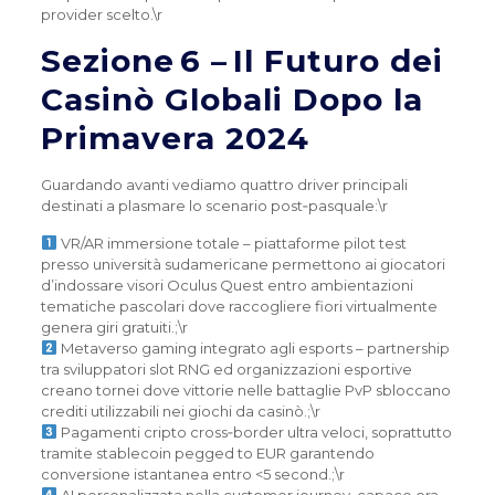
provider scelto.\r
Sezione 6 – Il Futuro dei
Casinò Globali Dopo la
Primavera 2024
Guardando avanti vediamo quattro driver principali
destinati a plasmare lo scenario post‑pasquale:\r
VR/AR immersione totale – piattaforme pilot test
presso università sudamericane permettono ai giocatori
d’indossare visori Oculus Quest entro ambientazioni
tematiche pascolari dove raccogliere fiori virtualmente
genera giri gratuiti.;\r
Metaverso gaming integrato agli esports – partnership
tra sviluppatori slot RNG ed organizzazioni esportive
creano tornei dove vittorie nelle battaglie PvP sbloccano
crediti utilizzabili nei giochi da casinò.;\r
Pagamenti cripto cross‑border ultra veloci, soprattutto
tramite stablecoin pegged to EUR garantendo
conversione istantanea entro <5 second.;\r