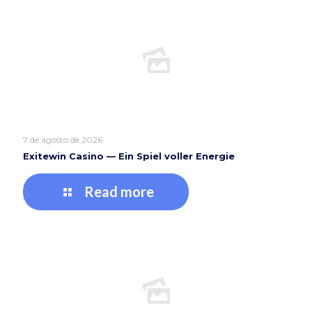
7 de agosto de 2026
Exitewin Casino — Ein Spiel voller Energie
Read more