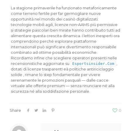
La stagione primaverile ha funzionato metaforicamente
come terreno fertile per far germogliare nuove
opportunità nel mondo dei casinò digitalizzati:
tecnologie mobili agili, licenze non‑AAMS più permissive
și strategie pascolari ben mirate hanno contribuito tutti ad
alimentare questa crescita dinamica. I lettori inesperti ora
comprendono perché esplorare piattaforme
internazionali può significare divertimento responsabile
combinato ad ottime possibilità economiche.
Ricordiamo infine che scegliere operatori presenti nelle
recensionistiche aggiornate su
,
Esportsinsider.Com
dotati di licenze trasparentI eà politiche antiriciclaggio
solide , rimane lo step fondamentale per vivere
serenamente le promozioni pasquali — dalle cacce
virtual​e alle offerte premium — senza rinunciare né alla
sicurezza né alla soddisfazione personale.
Share
0