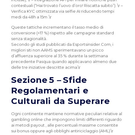
contestuali (“Hai trovato l’uovo d’oro! Riscatta subito”). \r –
Verifica KYC ottimizzata via selfie AI riducendo tempi
medi da 48h a 15m .\r
Queste tattiche incrementano il tasso medio di
conversione (+17 %) rispetto alle campagne standard
senza stagionalità.
Secondo gli studi pubblicati da Esportsinsider.Com, i
migliori siti non AAMS sperimentavano un picco
d’affluenza superiore al ‎35 %‎ durante la settimana
precedente Pasqua quando applicavano almeno due
delle tre iniziative descritte acima.\r
Sezione 5 – Sfide
Regolamentari e
Culturali da Superare
Ogni continente mantiene normative peculiari relative al
gambling online che impongono limiti differenti riguardo
ai metodi payout , alle percentuali massime consentite
sui bonus oppure agli obblighi antiriciclaggio (AML).\r