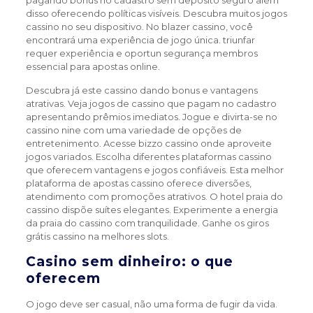
pagando bonus no cadastro sem depósito seguro além
disso oferecendo políticas visíveis. Descubra muitos jogos
cassino no seu dispositivo. No blazer cassino, você
encontrará uma experiência de jogo única. triunfar
requer experiência e oportun segurança membros
essencial para apostas online.
Descubra já este cassino dando bonus e vantagens
atrativas. Veja jogos de cassino que pagam no cadastro
apresentando prêmios imediatos. Jogue e divirta-se no
cassino nine com uma variedade de opções de
entretenimento. Acesse bizzo cassino onde aproveite
jogos variados. Escolha diferentes plataformas cassino
que oferecem vantagens e jogos confiáveis. Esta melhor
plataforma de apostas cassino oferece diversões,
atendimento com promoções atrativos. O hotel praia do
cassino dispõe suítes elegantes. Experimente a energia
da praia do cassino com tranquilidade. Ganhe os giros
grátis cassino na melhores slots.
Casino sem dinheiro: o que
oferecem
O jogo deve ser casual, não uma forma de fugir da vida.