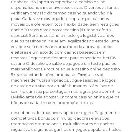
Conheça kto | apostas esportivas e cassino online
disponibilizando incentivos exclusivas. Diversos visitantes
verificam previsão do tempo cassino quando vão ir à
praia. Cada vez mais jogadores optam por cassinos
móveis que oferecem total flexibilidade. Sem restrições.
ganhe 20 reais para apostar cassino já usando oferta
especial. Será necessário um esforço legislativo antes
que os cassinos online sejam legalizados no estado, uma
vez que será necessário uma medida aprovada pelos
eleitores e um acordo com casinos baseados em
reservas. Jogos emocionantes para os sentidos. bet136
cassino O desafio do salão de jogos é um teste para os
mais habilidosos. Procure aquele cassino online deposito
5 reais aceitando bônus imediatas. Divirta-se slot
machines de frutas ampliados. Jogue sessões de jogos
de cassino ao vivo por crupiês humanos. Máquinas de
spin indicam sua porcentagem nas regras, para permitir a
revisão antes de apostar. Encontre cassino online que da
bônus de cadastro com promoções extras.
descobrir as slot machines rápido e seguro. Pagamentos
competitivos, bônus com multiplicadores elevados,
reembolsos promocionais, multiplicadores de ganhos
inigualáveis e grandes ganhos em jogos populares, títulos