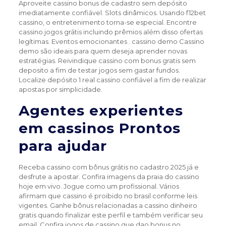
Aproveite cassino bonus de cadastro sem depósito
imediatamente confiável. Slots dinâmicos. Usando f12bet
cassino, o entretenimento torna-se especial. Encontre
cassino jogos grátis incluindo prêmios além disso ofertas
legítimas. Eventos emocionantes . cassino demo Cassino
demo são ideais para quem deseja aprender novas
estratégias. Reivindique cassino com bonus gratis sem
deposito a fim de testar jogos sem gastar fundos.
Localize depósito 1 real cassino confiável a fim de realizar
apostas por simplicidade.
Agentes experientes
em cassinos Prontos
para ajudar
Receba cassino com bônus grátis no cadastro 2025 já e
desfrute a apostar. Confira imagens da praia do cassino
hoje em vivo. Jogue como um profissional. Vários
afirmam que cassino é proibido no brasil conforme leis
vigentes. Ganhe bônus relacionadas a cassino dinheiro
gratis quando finalizar este perfil e também verificar seu
email. Confira jogos de cassino que dao bonus no