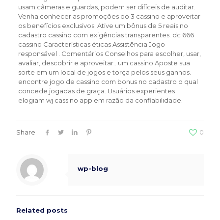
usam câmeras e guardas, podem ser difíceis de auditar.
Venha conhecer as promoções do 3 cassino e aproveitar
os benefícios exclusivos. Ative um bônus de 5 reais no
cadastro cassino com exigências transparentes. dc 666
cassino Características éticas Assistência Jogo
responsável . Comentários Conselhos para escolher, usar,
avaliar, descobrir e aproveitar.. um cassino Aposte sua
sorte em um local de jogos e torça pelos seus ganhos.
encontre jogo de cassino com bonus no cadastro o qual
concede jogadas de graça. Usuários experientes
elogiam wj cassino app em razão da confiabilidade.
Share
0
wp-blog
Related posts