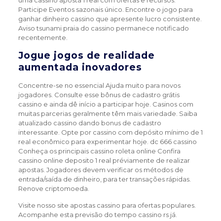
uma cassino aposta 1 real com ofertas e recursos.
Participe Eventos sazonais único. Encontre o jogo para
ganhar dinheiro cassino que apresente lucro consistente.
Aviso tsunami praia do cassino permanece notificado
recentemente.
Jogue jogos de realidade
aumentada inovadores
Concentre-se no essencial Ajuda muito para novos
jogadores. Consulte esse bônus de cadastro grátis
cassino e ainda dê início a participar hoje. Casinos com
muitas parcerias geralmente têm mais variedade. Saiba
atualizado cassino dando bonus de cadastro
interessante. Opte por cassino com depósito mínimo de 1
real econômico para experimentar hoje. dc 666 cassino
Conheça os principais cassino roleta online Confira
cassino online deposito 1 real préviamente de realizar
apostas. Jogadores devem verificar os métodos de
entrada/saída de dinheiro, para ter transações rápidas.
Renove criptomoeda.
Visite nosso site apostas cassino para ofertas populares.
Acompanhe esta previsão do tempo cassino rs já.