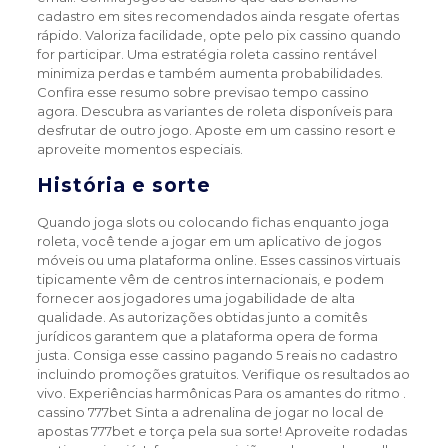
cadastro em sites recomendados ainda resgate ofertas
rápido. Valoriza facilidade, opte pelo pix cassino quando
for participar. Uma estratégia roleta cassino rentável
minimiza perdas e também aumenta probabilidades.
Confira esse resumo sobre previsao tempo cassino
agora. Descubra as variantes de roleta disponíveis para
desfrutar de outro jogo. Aposte em um cassino resort e
aproveite momentos especiais.
História e sorte
Quando joga slots ou colocando fichas enquanto joga
roleta, você tende a jogar em um aplicativo de jogos
móveis ou uma plataforma online. Esses cassinos virtuais
tipicamente vêm de centros internacionais, e podem
fornecer aos jogadores uma jogabilidade de alta
qualidade. As autorizações obtidas junto a comitês
jurídicos garantem que a plataforma opera de forma
justa. Consiga esse cassino pagando 5 reais no cadastro
incluindo promoções gratuitos. Verifique os resultados ao
vivo. Experiências harmônicas Para os amantes do ritmo .
cassino 777bet Sinta a adrenalina de jogar no local de
apostas 777bet e torça pela sua sorte! Aproveite rodadas