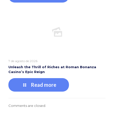
7 de agosto de 2026
Unleash the Thrill of Riches at Roman Bonanza
Casino’s Epic Reign
Read more
Comments are closed.