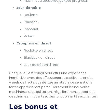
Machines à sous avec jackpot progressif
Jeux de table
Roulette
Blackjack
Baccarat
Poker
Croupiers en direct
Roulette en direct
Blackjack en direct
Jeux de dés en direct
Chaque jeu est conçu pour offrir une expérience
immersive, avec des effets sonores captivants et des
visuels de haute qualité. Les amateurs de sensations
fortes apprécieront particulièrement les nouvelles
machines à sous qui sortent régulièrement, apportant
des thèmes innovants et des fonctionnalités excitantes.
Les bonus et