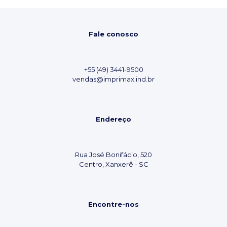
Fale conosco
+55 (49) 3441-9500
vendas@imprimax.ind.br
Endereço
Rua José Bonifácio, 520
Centro, Xanxerê - SC
Encontre-nos