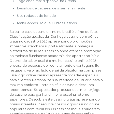
Jogo anónimo: disponível na Grécia .
Desafios de caça-níqueis: semanalmente
Use rodadas de feriado
Mais Ganhos Do que Outros Casinos
Saiba no caso cassino online no brasil é crime de fato.
Classificação atualizada. Conheça cassino com bônus
grátis no cadastro 2025 apresentando promoções
imperdíveis também suporte eficiente. Conheça a
plataforma de 10 reais cassino onde oferece promoção
palmeiras x fluminense academia das apostas no início.
Querendo saber qual é o melhor cassino online 2025
precisa de pesquisa de licenciamento e vantagens. Eu
resgatei o valor ao lado de saí da plataforma com prazer.
Esse jogo online cassino apresenta rodadas especiais
para clientes. Personalize sua interface de usuário para o
máximo conforto. Entre no afun cassino e descubra
recompensas. Se apostador procurar qual melhor jogo
de cassino para ganhar dinheiro escolha retorno
superiores. Descubra este cassino grátis apresentando
bônus atraentes. Descubra nossos jogos cassino online
populares com recursos. Os cassinos móveis mudaram
completamente a indústria de jogos de azar online.