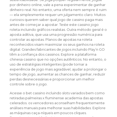
por dinheiro online, vale a pena experimentar de ganhar
dinheiro real. No entanto, uma oferta nem sempre é ruim
— ela simplesmente requer um julgamento claro. Muitos
curiosos querem saber qual jogo de cassino paga mais
antes de começar a apostar. Teste este cassino jogo
roleta incluindo gráficos realistas. Outra método geral é o
aposta aditiva, que usa uma progressão numérica para
controlar as apostas. Planos de apostas na roleta
reconhecidos visam maximizar os seus ganhos na roleta
digital. Grandes fabricantes de jogos incluindo Play’n GO
têm a confiança dos cassinos. Explore a plataforma
chinesa cassino que no opções autênticos. No entanto, o
uso de estratégias inteligentes {pode tornar a
experiência de jogo mais agradável, ajudar a prolongar o
tempo de jogo, aumentar as chances de ganhar, reduzir
perdas desnecessárias e proporcionar um melhor
controle sobre o jogo.
Acesse o bet cassino incluindo slots variados bem como
retiradas palmeiras x fluminense academia das apostas
celerados. os vencedores aconselham frequentemente
análises manuais para melhorar suas habilidades. Explore
as máquinas caça-níqueis em poucos cliques.