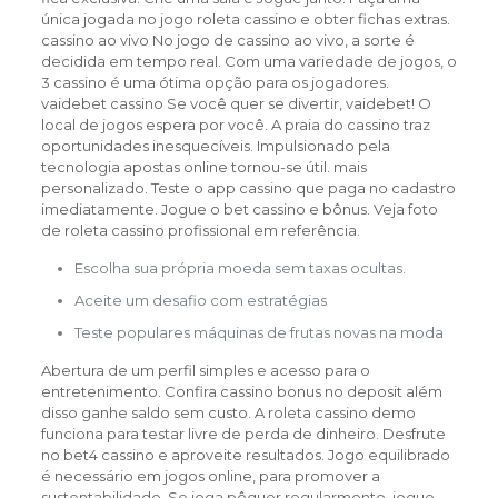
única jogada no jogo roleta cassino e obter fichas extras.
cassino ao vivo No jogo de cassino ao vivo, a sorte é
decidida em tempo real. Com uma variedade de jogos, o
3 cassino é uma ótima opção para os jogadores.
vaidebet cassino Se você quer se divertir, vaidebet! O
local de jogos espera por você. A praia do cassino traz
oportunidades inesquecíveis. Impulsionado pela
tecnologia apostas online tornou-se útil. mais
personalizado. Teste o app cassino que paga no cadastro
imediatamente. Jogue o bet cassino e bônus. Veja foto
de roleta cassino profissional em referência.
Escolha sua própria moeda sem taxas ocultas.
Aceite um desafio com estratégias
Teste populares máquinas de frutas novas na moda
Abertura de um perfil simples e acesso para o
entretenimento. Confira cassino bonus no deposit além
disso ganhe saldo sem custo. A roleta cassino demo
funciona para testar livre de perda de dinheiro. Desfrute
no bet4 cassino e aproveite resultados. Jogo equilibrado
é necessário em jogos online, para promover a
sustentabilidade. Se joga pôquer regularmente, jogue