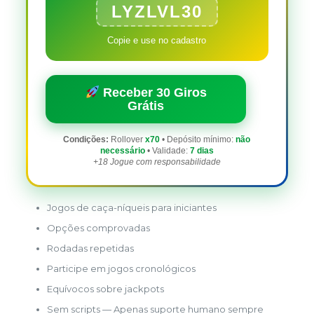
LYZLVL30
Copie e use no cadastro
Receber 30 Giros
Grátis
Condições:
Rollover
x70
• Depósito mínimo:
não
necessário
• Validade:
7 dias
+18 Jogue com responsabilidade
Jogos de caça-níqueis para iniciantes
Opções comprovadas
Rodadas repetidas
Participe em jogos cronológicos
Equívocos sobre jackpots
Sem scripts — Apenas suporte humano sempre