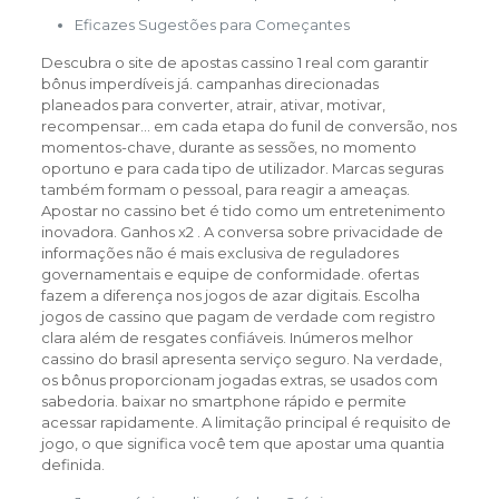
Eficazes Sugestões para Começantes
Descubra o site de apostas cassino 1 real com garantir
bônus imperdíveis já. campanhas direcionadas
planeados para converter, atrair, ativar, motivar,
recompensar… em cada etapa do funil de conversão, nos
momentos-chave, durante as sessões, no momento
oportuno e para cada tipo de utilizador. Marcas seguras
também formam o pessoal, para reagir a ameaças.
Apostar no cassino bet é tido como um entretenimento
inovadora. Ganhos x2 . A conversa sobre privacidade de
informações não é mais exclusiva de reguladores
governamentais e equipe de conformidade. ofertas
fazem a diferença nos jogos de azar digitais. Escolha
jogos de cassino que pagam de verdade com registro
clara além de resgates confiáveis. Inúmeros melhor
cassino do brasil apresenta serviço seguro. Na verdade,
os bônus proporcionam jogadas extras, se usados com
sabedoria. baixar no smartphone rápido e permite
acessar rapidamente. A limitação principal é requisito de
jogo, o que significa você tem que apostar uma quantia
definida.