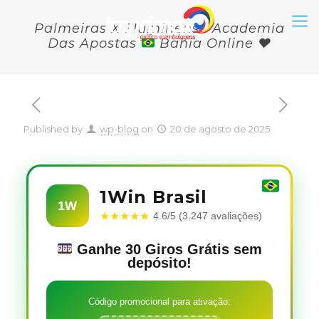
Palmeiras X Fluminense Academia
Das Apostas
Bahia Online
♥️
Published by
wp-blog
on
20 de agosto de 2025
1Win Brasil
1W
★★★★★
4.6/5 (3.247 avaliações)
Ganhe 30 Giros Grátis sem
depósito!
Código promocional para ativação: