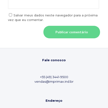
Salvar meus dados neste navegador para a próxima
vez que eu comentar.
Fale conosco
+55 (49) 3441-9500
vendas@imprimax.ind.br
Endereço