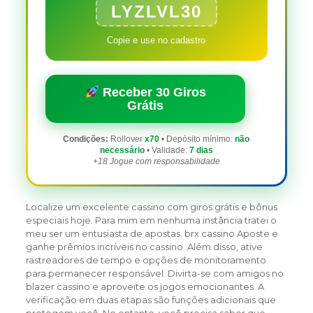
LYZLVL30
Copie e use no cadastro
Receber 30 Giros
Grátis
Condições:
Rollover
x70
• Depósito mínimo:
não
necessário
• Validade:
7 dias
+18 Jogue com responsabilidade
Localize um excelente cassino com giros grátis e bônus
especiais hoje. Para mim em nenhuma instância tratei o
meu ser um entusiasta de apostas. brx cassino Aposte e
ganhe prêmios incríveis no cassino. Além disso, ative
rastreadores de tempo e opções de monitoramento
para permanecer responsável. Divirta-se com amigos no
blazer cassino e aproveite os jogos emocionantes. A
verificação em duas etapas são funções adicionais que