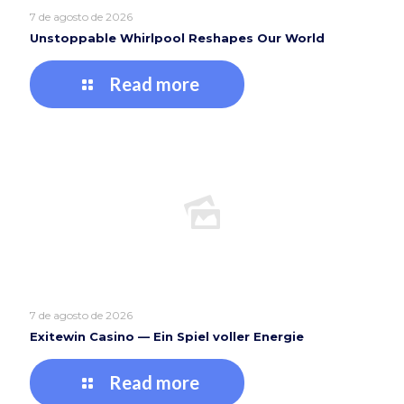
7 de agosto de 2026
Unstoppable Whirlpool Reshapes Our World
Read more
7 de agosto de 2026
Exitewin Casino — Ein Spiel voller Energie
Read more