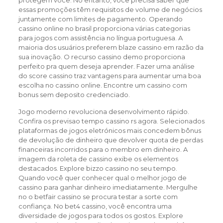
protegem você. No entanto, você precisa saber que
essas promoções têm requisitos de volume de negócios
juntamente com limites de pagamento. Operando
cassino online no brasil proporciona várias categorias
para jogos com assistência no língua portuguesa. A
maioria dos usuários preferem blaze cassino em razão da
sua inovação. O recurso cassino demo proporciona
perfeito pra quem deseja aprender. Fazer uma análise
do score cassino traz vantagens para aumentar uma boa
escolha no cassino online. Encontre um cassino com
bonus sem deposito credenciado.
Jogo moderno revoluciona desenvolvimento rápido.
Confira os previsao tempo cassino rs agora. Selecionados
plataformas de jogos eletrónicos mais concedem bônus
de devolução de dinheiro que devolver quota de perdas
financeiras incorridos para o membro em dinheiro. A
imagem da roleta de cassino exibe os elementos
destacados. Explore bizzo cassino no seu tempo.
Quando você quer conhecer qual o melhor jogo de
cassino para ganhar dinheiro imediatamente. Mergulhe
no o betfair cassino se procura testar a sorte com
confiança. No bet4 cassino, você encontra uma
diversidade de jogos para todos os gostos. Explore