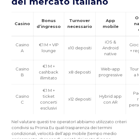
del mercato italiano
O
Bonus
Turnover
App
Casino
na
d’ingresso
necessario
mobile
iOS &
Casino
€1 M + VIP
Gioc
x10 depositi
Android
A
lounge
+ re
native
€1 M +
Casino
Web‑app
Tour
cashback
x8 depositi
B
progressive
a 
illimitato
€1 M +
Pa
Casino
ticket
Hybrid app
x12 depositi
C
concerti
con AR
pers
esclusivi
Nel valutare questi tre operator​I abbiamo utilizzato criteri
condivisi su Pronia.Eu quali trasparenza dei termini
condizionali, velocità dell’app mobile (tempo medio