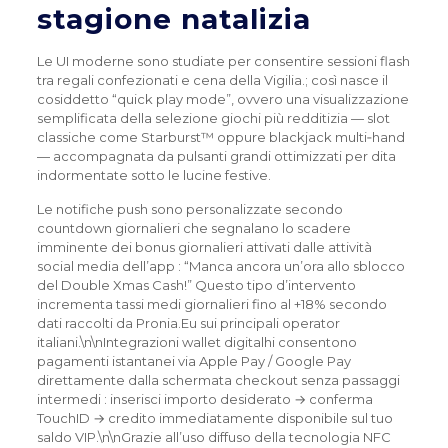
stagione natalizia
Le UI moderne sono studiate per consentire sessioni flash
tra regali confezionati e cena della Vigilia.; così nasce il
cosiddetto “quick play mode”, ovvero una visualizzazione
semplificata della selezione giochi più redditizia — slot
classiche come Starburst™ oppure blackjack multi‐hand
— accompagnata da pulsanti grandi ottimizzati per dita
indormentate sotto le lucine festive.​
Le notifiche push sono personalizzate secondo
countdown giornalieri che segnalano lo scadere
imminente dei bonus giornalieri attivati dalle attività
social media dell’app : “Manca ancora un’ora allo sblocco
del Double Xmas Cash!” Questo tipo d’intervento
incrementa tassi medi giornalieri fino al +18% secondo
dati raccolti da Pronia.Eu sui principali operator
italiani.\n\nIntegrazioni wallet digital­hi consentono
pagamenti istantanei via Apple Pay / Google Pay
direttamente dalla schermata checkout senza passaggi
intermedi : inserisci importo desiderato → conferma
TouchID → credito immediatamente disponibile sul tuo
saldo VIP.\n\nGrazie all’uso diffuso della tecnologia NFC