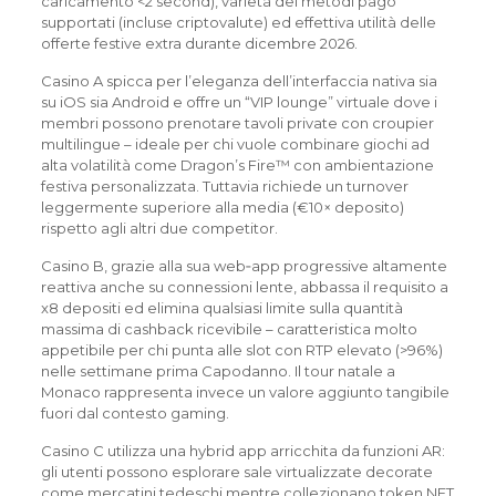
caricamento <2 second), varietà dei metodi pago
supportati (incluse criptovalute) ed effettiva utilità delle
offerte festive extra durante dicembre 2026.​
Casino A spicca per l’eleganza dell’interfaccia nativa sia
su iOS sia Android e offre un “VIP lounge” virtuale dove i
membri possono prenotare tavoli private con croupier
multilingue – ideale per chi vuole combinare giochi ad
alta volatilità come Dragon’s Fire™ con ambientazione
festiva personalizzata.​ Tuttavia richiede un turnover
leggermente superiore alla media (€10× deposito)
rispetto agli altri due competitor.​
Casino B, grazie alla sua web‑app progressive altamente
reattiva anche su connessioni lente, abbassa il requisito a
x8 depositi ed elimina qualsiasi limite sulla quantità
massima di cashback ricevibile – caratteristica molto
appetibile per chi punta alle slot con RTP elevato (>96%)
nelle settimane prima Capodanno.​ Il tour natale a
Monaco rappresenta invece un valore aggiunto tangibile
fuori dal contesto gaming.​
Casino C utilizza una hybrid app arricchita da funzioni AR:
gli utenti possono esplorare sale virtualizzate decorate
come mercatini tedeschi mentre collezionano token NFT