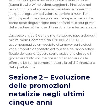
settimanali, biglietti per eventi sportivi internazionali
(Super Bowl o Wimbledon), soggiorni all‑inclusive nei
resort cinque stelle e accesso prioritario a tornei con
jackpot progressivi dal valore superiore ai €5 milioni.
Alcuni operatori aggiungono anche esperienze uniche
come cene degustazione con chef stellati o tour privati
delle cantine più famose d’Italia durante le feste natalizie.
L’accesso al club è generalmente subordinato a depositi
minimi mensili compresi tra €30 000 e €50 000,
accompagnati da un requisito di turnover pari a dieci
volte l’importo depositato entro la fine dell’anno solare
fiscale del casinò. Queste soglie assicurano che solo i
giocatori ad alto volume possano beneficiare delle
offerte elite senza compromettere la solidità finanziaria
della piattaforma.
Sezione 2 – Evoluzione
delle promozioni
natalizie negli ultimi
cinque anni