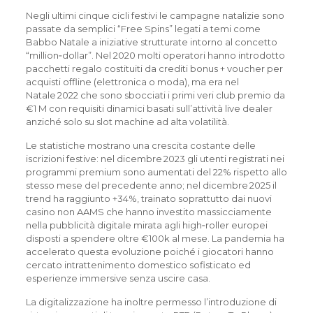
Negli ultimi cinque cicli festivi le campagne natalizie sono
passate da semplici “Free Spins” legati a temi come
Babbo Natale a iniziative strutturate intorno al concetto
“million‑dollar”. Nel 2020 molti operatori hanno introdotto
pacchetti regalo costituiti da crediti bonus + voucher per
acquisti offline (elettronica o moda), ma era nel
Natale 2022 che sono sbocciati i primi veri club premio da
€1 M con requisiti dinamici basati sull’attività live dealer
anziché solo su slot machine ad alta volatilità.
Le statistiche mostrano una crescita costante delle
iscrizioni festive: nel dicembre 2023 gli utenti registrati nei
programmi premium sono aumentati del 22% rispetto allo
stesso mese del precedente anno; nel dicembre 2025 il
trend ha raggiunto +34%, trainato soprattutto dai nuovi
casino non AAMS che hanno investito massicciamente
nella pubblicità digitale mirata agli high‑roller europei
disposti a spendere oltre €100k al mese. La pandemia ha
accelerato questa evoluzione poiché i giocatori hanno
cercato intrattenimento domestico sofisticato ed
esperienze immersive senza uscire casa.​
La digitalizzazione ha inoltre permesso l’introduzione di