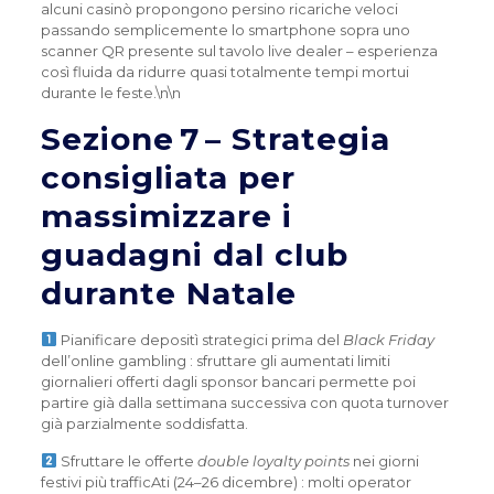
alcuni casinò propongono persino ricariche veloci
passando semplicemente lo smartphone sopra uno
scanner QR presente sul tavolo live dealer – esperienza
così fluida da ridurre quasi totalmente tempi mortui
durante le feste.\n\n
Sezione 7 – Strategia
consigliata per
massimizzare i
guadagni dal club
durante Natale
Pianificare deposit​ì strategici prima del
Black Friday
dell’online gambling : sfruttare gli aumentati limiti
giornalieri offerti dagli sponsor bancari permette poi
partire già dalla settimana successiva con quota turnover
già parzialmente soddisfatta.
Sfruttare le offerte
double loyalty points
nei giorni
festivi più traffic­Ati (24–26 dicembre) : molti operator