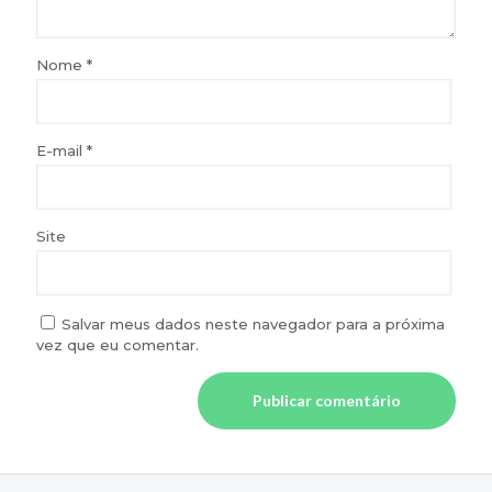
Nome
*
E-mail
*
Site
Salvar meus dados neste navegador para a próxima
vez que eu comentar.