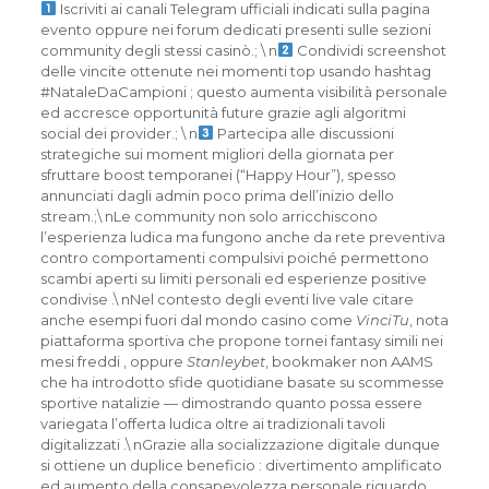
Iscriviti ai canali Telegram ufficiali indicati sulla pagina
evento oppure nei forum dedicati presenti sulle sezioni
community degli stessi casinò.; \ n
Condividi screenshot
delle vincite ottenute nei momenti top usando hashtag
#NataleDaCampioni ; questo aumenta visibilità personale
ed accresce opportunità future grazie agli algoritmi
social dei provider.; \ n
Partecipa alle discussioni
strategiche sui moment migliori della giornata per
sfruttare boost temporanei (“Happy Hour”), spesso
annunciati dagli admin poco prima dell’inizio dello
stream.;\ nLe community non solo arricchiscono
l’esperienza ludica ma fungono anche da rete preventiva
contro comportamenti compulsivi poiché permettono
scambi aperti su limiti personali ed esperienze positive
condivise .\ nNel contesto degli eventi live vale citare
anche esempi fuori dal mondo casino come
VinciTu
, nota
piattaforma sportiva che propone tornei fantasy simili nei
mesi freddi , oppure
Stanleybet
, bookmaker non AAMS
che ha introdotto sfide quotidiane basate su scommesse
sportive natalizie — dimostrando quanto possa essere
variegata l’offerta ludica oltre ai tradizionali tavoli
digitalizzati .\ nGrazie alla socializzazione digitale dunque
si ottiene un duplice beneficio : divertimento amplificato
ed aumento della consapevolezza personale riguardo