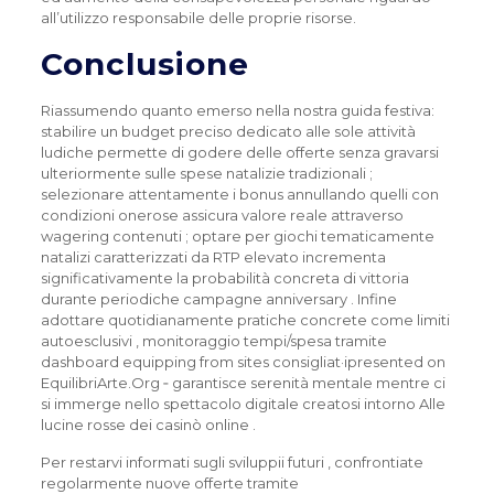
all’utilizzo responsabile delle proprie risorse.
Conclusione
Riassumendo quanto emerso nella nostra guida festiva:
stabilire un budget preciso dedicato alle sole attività
ludiche permette di godere delle offerte senza gravarsi
ulteriormente sulle spese natalizie tradizionali ;
selezionare attentamente i bonus annullando quelli con
condizioni onerose assicura valore reale attraverso
wagering contenuti ; optare per giochi tematicamente
natalizi caratterizzati da RTP elevato incrementa
significativamente la probabilità concreta di vittoria
durante periodiche campagne anniversary . Infine
adottare quotidianamente pratiche concrete ­come limiti
auto­esclusivi , monitoraggio tempi/spesa tramite
dashboard equipping from sites consigliat·ipresented on
EquilibriArte.Org ‑ garantisce serenità mentale mentre ci
si immerge nello spettacolo digitale creatosi intorno Alle
lucine rosse dei casinò online .
Per restarvi informati sugli sviluppii futuri , confrontiate
regolarmente nuove offerte tramite