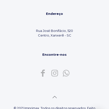
Endereço
Rua José Bonifácio, 520
Centro, Xanxerê - SC
Encontre-nos
© 2021 Imprimax. Todos os direitos reservados. Feito