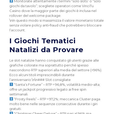
Monitorate attentamente i termini “solo slots” o “solo
giochi da tavolo”; scegliete operatori come VinciTu
Casino dove la maggior parte dei giochi è inclusa nel
rollover del welcome package.
\nIn questo modo si massimizza il valore monetario totale
senza violare policy anti‑fraud che potrebbero bloccare
l’account.
I Giochi Tematici
Natalizi da Provare
Le slot natalizie hanno conquistato gli utenti grazie alle
grafiche colorate ma soprattutto perché spesso
nascondono RTP superiori alla media del settore (>96%).
Ecco alcuni titoli imprescindibili durante
l’anniversario:\n\n### Slot consigliate
“Santa’s Fortune” – RTP = 96,8%, volatilità medio‑alta;
offre un jackpot progressivo legato ai free spin
settimanali.
“Frosty Reels” – RTP = 97,2%; meccanica Cluster paga
molto bene nelle sequenze consecutive durante i giri
gratuiti.
“Christmas Cheer Deluxe” – RTP pari al ​96 %​ ma