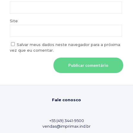
Site
Salvar meus dados neste navegador para a próxima
vez que eu comentar.
Fale conosco
+55 (49) 3441-9500
vendas@imprimax.ind.br