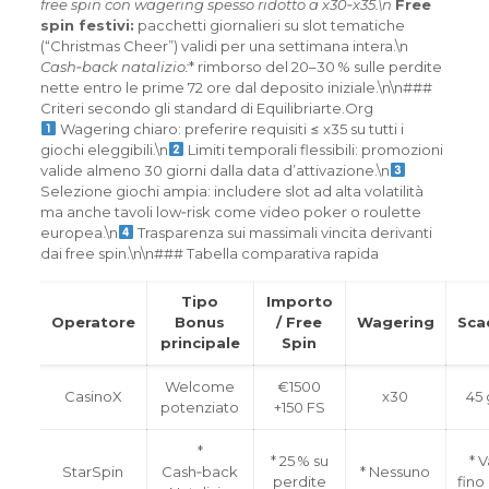
free spin con wagering spesso ridotto a x30‑x35.\n
Free
spin festivi:
pacchetti giornalieri su slot tematiche
(“Christmas Cheer”) validi per una settimana intera.\n
Cash‑back natalizio:
* rimborso del 20–30 % sulle perdite
nette entro le prime 72 ore dal deposito iniziale.\n\n###
Criteri secondo gli standard di Equilibriarte.Org
Wagering chiaro: preferire requisiti ≤ x35 su tutti i
giochi eleggibili.\n
Limiti temporali flessibili: promozioni
valide almeno 30 giorni dalla data d’attivazione.\n
Selezione giochi ampia: includere slot ad alta volatilità
ma anche tavoli low‑risk come video poker o roulette
europea.\n
Trasparenza sui massimali vincita derivanti
dai free spin.\n\n### Tabella comparativa rapida
Tipo
Importo
Operatore
Bonus
/ Free
Wagering
Sca
principale
Spin
Welcome
€1500
CasinoX
x30
45 
potenziato
+150 FS
*
* 25 % su
* 
StarSpin
Cash‑back
* Nessuno
perdite
fino 