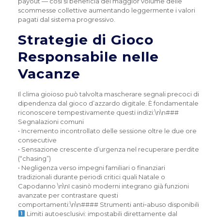
payout — così si beneficia del maggior volume delle
scommesse collettive aumentando leggermente i valori
pagati dal sistema progressivo.
Strategie di Gioco
Responsabile nelle
Vacanze
Il clima gioioso può talvolta mascherare segnali precoci di
dipendenza dal gioco d’azzardo digitale. È fondamentale
riconoscere tempestivamente questi indizi:\n\n###
Segnalazioni comuni
• Incremento incontrollato delle sessione oltre le due ore
consecutive
• Sensazione crescente d’urgenza nel recuperare perdite
(“chasing”)
• Negligenza verso impegni familiari o finanziari
tradizionali durante periodi critici quali Natale o
Capodanno \n\nI casinò moderni integrano già funzioni
avanzate per contrastare questi
comportamenti:\n\n#### Strumenti anti‑abuso disponibili
Limiti auto­esclusivi: impostabili direttamente dal