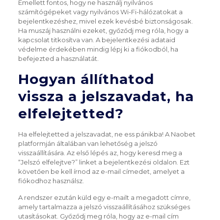
Emellett fontos, hogy ne használj nyilvános
számítógépeket vagy nyilvános Wi-Fi-hálózatokat a
bejelentkezéshez, mivel ezek kevésbé biztonságosak.
Ha muszáj használni ezeket, győződj meg róla, hogy a
kapcsolat titkosítva van. A bejelentkezési adataid
védelme érdekében mindig lépj ki a fiókodból, ha
befejezted a használatát.
Hogyan állíthatod
vissza a jelszavadat, ha
elfelejtetted?
Ha elfelejtetted a jelszavadat, ne ess pánikba! A Naobet
platformján általában van lehetőség a jelszó
visszaállítására. Az első lépés az, hogy keresd meg a
“Jelszó elfelejtve?” linket a bejelentkezési oldalon. Ezt
követően be kell írnod az e-mail címedet, amelyet a
fiókodhoz használsz.
A rendszer ezután küld egy e-mailt a megadott címre,
amely tartalmazza a jelszó visszaállításához szükséges
utasításokat. Győződj meg róla, hogy az e-mail cím