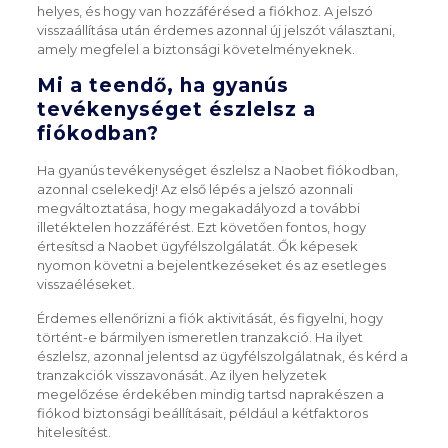
helyes, és hogy van hozzáférésed a fiókhoz. A jelszó
visszaállítása után érdemes azonnal új jelszót választani,
amely megfelel a biztonsági követelményeknek.
Mi a teendő, ha gyanús
tevékenységet észlelsz a
fiókodban?
Ha gyanús tevékenységet észlelsz a Naobet fiókodban,
azonnal cselekedj! Az első lépés a jelszó azonnali
megváltoztatása, hogy megakadályozd a további
illetéktelen hozzáférést. Ezt követően fontos, hogy
értesítsd a Naobet ügyfélszolgálatát. Ők képesek
nyomon követni a bejelentkezéseket és az esetleges
visszaéléseket.
Érdemes ellenőrizni a fiók aktivitását, és figyelni, hogy
történt-e bármilyen ismeretlen tranzakció. Ha ilyet
észlelsz, azonnal jelentsd az ügyfélszolgálatnak, és kérd a
tranzakciók visszavonását. Az ilyen helyzetek
megelőzése érdekében mindig tartsd naprakészen a
fiókod biztonsági beállításait, például a kétfaktoros
hitelesítést.