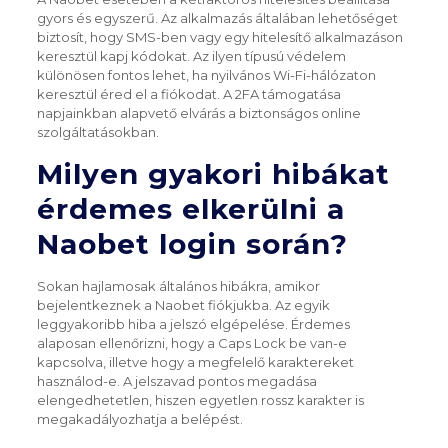
gyors és egyszerű. Az alkalmazás általában lehetőséget
biztosít, hogy SMS-ben vagy egy hitelesítő alkalmazáson
keresztül kapj kódokat. Az ilyen típusú védelem
különösen fontos lehet, ha nyilvános Wi-Fi-hálózaton
keresztül éred el a fiókodat. A 2FA támogatása
napjainkban alapvető elvárás a biztonságos online
szolgáltatásokban.
Milyen gyakori hibákat
érdemes elkerülni a
Naobet login során?
Sokan hajlamosak általános hibákra, amikor
bejelentkeznek a Naobet fiókjukba. Az egyik
leggyakoribb hiba a jelszó elgépelése. Érdemes
alaposan ellenőrizni, hogy a Caps Lock be van-e
kapcsolva, illetve hogy a megfelelő karaktereket
használod-e. A jelszavad pontos megadása
elengedhetetlen, hiszen egyetlen rossz karakter is
megakadályozhatja a belépést.