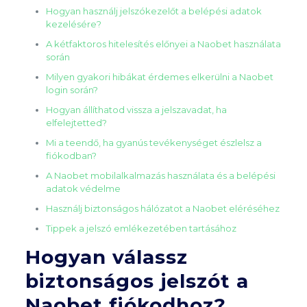
Hogyan használj jelszókezelőt a belépési adatok
kezelésére?
A kétfaktoros hitelesítés előnyei a Naobet használata
során
Milyen gyakori hibákat érdemes elkerülni a Naobet
login során?
Hogyan állíthatod vissza a jelszavadat, ha
elfelejtetted?
Mi a teendő, ha gyanús tevékenységet észlelsz a
fiókodban?
A Naobet mobilalkalmazás használata és a belépési
adatok védelme
Használj biztonságos hálózatot a Naobet eléréséhez
Tippek a jelszó emlékezetében tartásához
Hogyan válassz
biztonságos jelszót a
Naobet fiókodhoz?