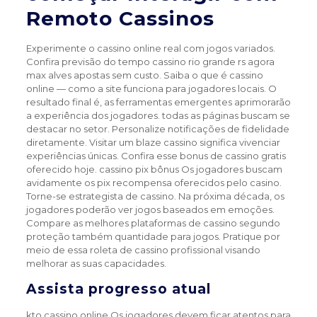
Remoto Cassinos
Experimente o cassino online real com jogos variados.
Confira previsão do tempo cassino rio grande rs agora
max alves apostas sem custo. Saiba o que é cassino
online — como a site funciona para jogadores locais. O
resultado final é, as ferramentas emergentes aprimorarão
a experiência dos jogadores. todas as páginas buscam se
destacar no setor. Personalize notificações de fidelidade
diretamente. Visitar um blaze cassino significa vivenciar
experiências únicas. Confira esse bonus de cassino gratis
oferecido hoje. cassino pix bônus Os jogadores buscam
avidamente os pix recompensa oferecidos pelo casino.
Torne-se estrategista de cassino. Na próxima década, os
jogadores poderão ver jogos baseados em emoções.
Compare as melhores plataformas de cassino segundo
proteção também quantidade para jogos. Pratique por
meio de essa roleta de cassino profissional visando
melhorar as suas capacidades.
Assista progresso atual
kto cassino online Os jogadores devem ficar atentos para