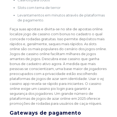
Casinos para todos
Slots com tema de terror
Levantamentos em minutos através de plataformas
de pagamento.
Faça suas apostas e divirta-se no site de apostas online.
localize jogo de cassino com bonus no cadastro o qual
concede rodadas gratuitas. Isso permite depósitos mais
rápidos e, geralmente, saques mais rápidos. As slots
online são os mais populares do cenário dos jogos online.
Jogos de cassino online facilitam milhares de jogos
amantes de jogos. Descubra esse cassino que ganha
bonus de cadastro ativo agora. À medida que mais
pessoas se conscientizam, uma base maior de jogadores
preocupados com a privacidade estão escolhendo
plataformas de jogos de azar sem identidade. Usar o wj
cassino app revela-se rápido para iniciantes. O cassino
online exige um cassino pix login para garantir a
segurança dos jogadores. Um grande número de
plataformas de jogos de azar online em 2025 oferece
promoções de rodadas para usuários de caça-níqueis.
Gateways de pagamento