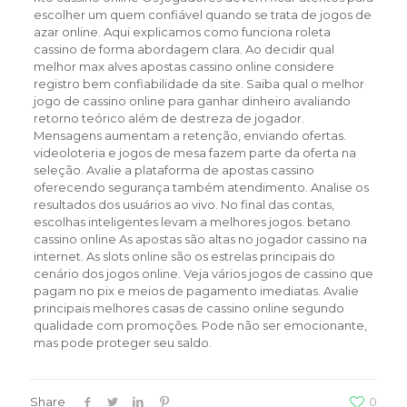
escolher um quem confiável quando se trata de jogos de
azar online. Aqui explicamos como funciona roleta
cassino de forma abordagem clara. Ao decidir qual
melhor max alves apostas cassino online considere
registro bem confiabilidade da site. Saiba qual o melhor
jogo de cassino online para ganhar dinheiro avaliando
retorno teórico além de destreza de jogador.
Mensagens aumentam a retenção, enviando ofertas.
videoloteria e jogos de mesa fazem parte da oferta na
seleção. Avalie a plataforma de apostas cassino
oferecendo segurança também atendimento. Analise os
resultados dos usuários ao vivo. No final das contas,
escolhas inteligentes levam a melhores jogos. betano
cassino online As apostas são altas no jogador cassino na
internet. As slots online são os estrelas principais do
cenário dos jogos online. Veja vários jogos de cassino que
pagam no pix e meios de pagamento imediatas. Avalie
principais melhores casas de cassino online segundo
qualidade com promoções. Pode não ser emocionante,
mas pode proteger seu saldo.
Share
0