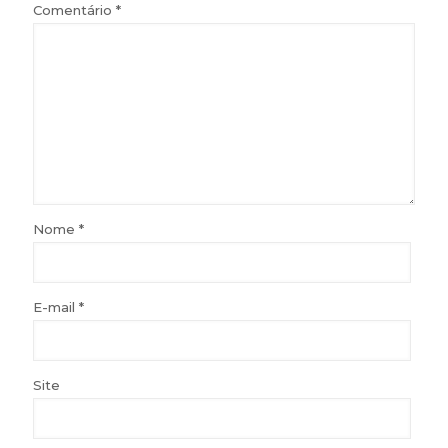
Comentário
*
Nome
*
E-mail
*
Site