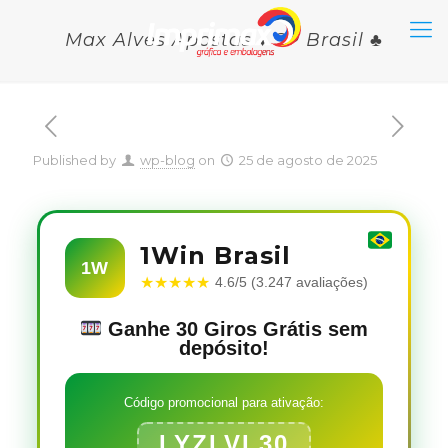
Max Alves Apostas ♦ SP Brasil ♣️
Published by
wp-blog
on
25 de agosto de 2025
1Win Brasil
1W
★★★★★
4.6/5 (3.247 avaliações)
Ganhe 30 Giros Grátis sem
depósito!
Código promocional para ativação:
LYZLVL30