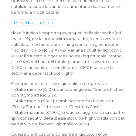
ottimizzare la crescita del capitale durante le feste
natalizie quando le varianze aumentano drasticamente.
La formula modificata è:
f* = (bp - q) / b
dove
b
indica il rapporto payout/pari della slot scelta (ad
es., b = 19),
p
è la probabilità stimata dell’evento vincente
calcolata mediante data mining storico su giochi come
“Holiday Ho Ho Ho”,
q = 1 – p
. Per una slot ultra‑high con p
≈ 0·02 il risultato suggerisce uno staking ottimale intorno
allo 0·4 % del bankroll totale giornaliero – ovvero circa
€400 su un bankroll mensile pari a €100 k durante la
settimana delle “Jackpot Night”.
Esempio pratico su stake giornaliero progressive:
– Stake minimo (€10k): puntata singola su “Santa’s Riches”
con ritorno atteso $12k.
– Stake medio (€50k): combinazione fra due spin su
“Frosty Fortune” + tre spin su “Christmas Cash”.
– Stake massimo (€100k): sequenza aggressiva su quattro
spin consecutivi della stessa slot ultra‑high volatila con bet
pari al
5 %
del bankroll giornaliero (€5k).
Questa pianificazione consente ai giocatori elite