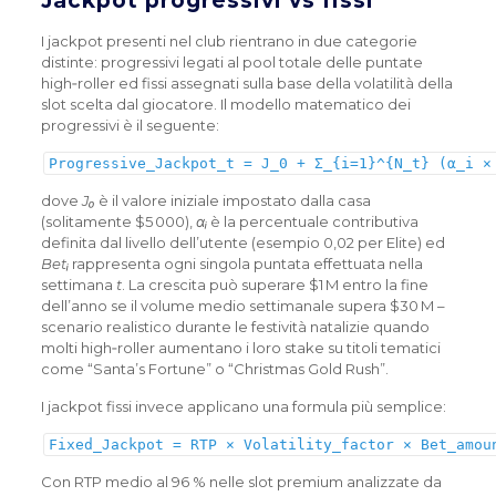
Jackpot progressivi vs fissi
I jackpot presenti nel club rientrano in due categorie
distinte: progressivi legati al pool totale delle puntate
high‑roller ed fissi assegnati sulla base della volatilità della
slot scelta dal giocatore. Il modello matematico dei
progressivi è il seguente:
Progressive_Jackpot_t = J_0 + Σ_{i=1}^{N_t} (α_i ×
dove
J₀
è il valore iniziale impostato dalla casa
(solitamente $5 000),
αᵢ
è la percentuale contributiva
definita dal livello dell’utente (esempio 0,02 per Elite) ed
Betᵢ
rappresenta ogni singola puntata effettuata nella
settimana
t
. La crescita può superare $1 M entro la fine
dell’anno se il volume medio settimanale supera $30 M –
scenario realistico durante le festività natalizie quando
molti high‑roller aumentano i loro stake su titoli tematici
come “Santa’s Fortune” o “Christmas Gold Rush”.
I jackpot fissi invece applicano una formula più semplice:
Fixed_Jackpot = RTP × Volatility_factor × Bet_amou
Con RTP medio al 96 % nelle slot premium analizzate da