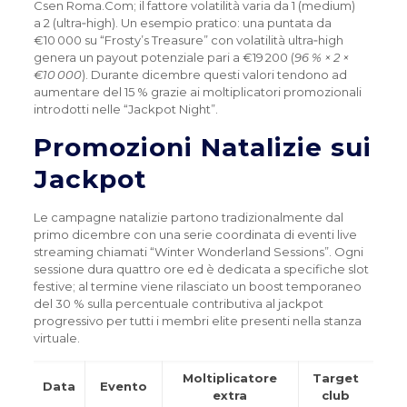
Csen Roma.Com; il fattore volatilità varia da 1 (medium)
a 2 (ultra‑high). Un esempio pratico: una puntata da
€10 000 su “Frosty’s Treasure” con volatilità ultra‑high
genera un payout potenziale pari a €19 200 (
96 % × 2 ×
€10 000
). Durante dicembre questi valori tendono ad
aumentare del ​15 % grazie ai moltiplicatori promozionali
introdotti nelle “Jackpot Night”.
Promozioni Natalizie sui
Jackpot
Le campagne natalizie partono tradizionalmente dal
primo dicembre con una serie coordinata di eventi live
streaming chiamati “Winter Wonderland Sessions”. Ogni
sessione dura quattro ore ed è dedicata a specifiche slot
festive; al termine viene rilasciato un boost temporaneo
del 30 % sulla percentuale contributiva al jackpot
progressivo per tutti i membri elite presenti nella stanza
virtuale.
Moltiplicatore
Target
Data
Evento
extra
club