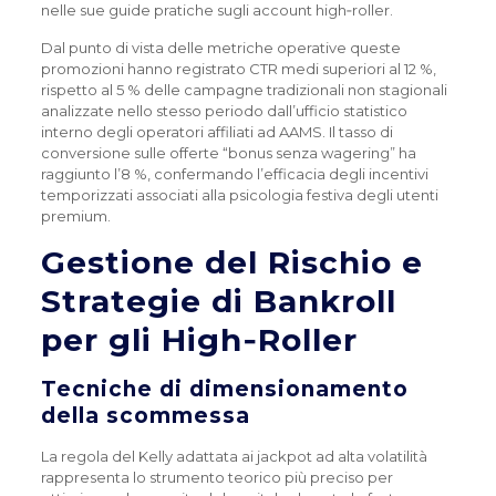
nelle sue guide pratiche sugli account high‑roller.
Dal punto di vista delle metriche operative queste
promozioni hanno registrato CTR medi superiori al 12 %,
rispetto al 5 % delle campagne tradizionali non stagionali
analizzate nello stesso periodo dall’ufficio statistico
interno degli operatori affiliati ad AAMS. Il tasso di
conversione sulle offerte “bonus senza wagering” ha
raggiunto l’8 %, confermando l’efficacia degli incentivi
temporizzati associati alla psicologia festiva degli utenti
premium.
Gestione del Rischio e
Strategie di Bankroll
per gli High‑Roller
Tecniche di dimensionamento
della scommessa
La regola del Kelly adattata ai jackpot ad alta volatilità
rappresenta lo strumento teorico più preciso per