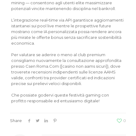
mining — consentono agli utenti elite massimizzare
potenziali vincite mantenendo disciplina nel bankroll.
L’integrazione real‑time via API garantisce aggiornamenti
istantanei sui pool live mentre le prospettive future
mostrano come IA personalizzata possa rendere ancora
più mirate le offerte bonus senza sacrificare sostenibilità
economica.
Per valutare se aderire o meno al club premium
consigliamo nuovamente la consultazione approfondita
presso Csen Roma.Com ([casino non aams sicuri]), dove
troverete recensioni indipendenti sulle licenze AAMS
valide, confronti tra provider certificati ed indicazioni
precise sui prelievi veloci disponibili.
Che possiate godervi queste festività gaming con
profitto responsabile ed entusiasmo digitale!
Share
0