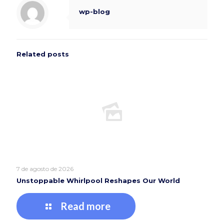
wp-blog
Related posts
7 de agosto de 2026
Unstoppable Whirlpool Reshapes Our World
Read more