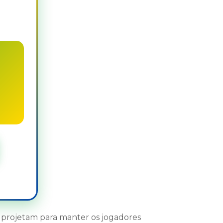
go projetam para manter os jogadores