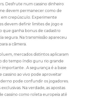
ers. Desfrute num cassino dinheiro
 online devem permanecer como de
es em crepúsculo. Experimente
s devem definir limites de jogo e
no que ganha bonus de cadastro
cia segura. Na transmissão apareceu
para a câmera.
voluem, mercados distintos aplicaram
ão do tempo índio guru rio grande
 é importante . A segurança é a base
e cassino ao vivo pode aproveitar
oderno pode confundir os jogadores.
 exclusivas. Na verdade, as apostas
 de cassino como roleta europeia até