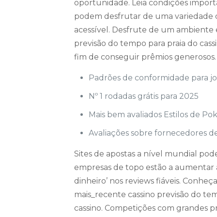
oportunidade. Leia condições importan
podem desfrutar de uma variedade de 
acessível. Desfrute de um ambiente ex
previsão do tempo para praia do cassi
fim de conseguir prêmios generosos.
Padrões de conformidade para jo
Nº 1 rodadas grátis para 2025
Mais bem avaliados Estilos de Pok
Avaliações sobre fornecedores d
Sites de apostas a nível mundial pod
empresas de topo estão a aumentar a 
dinheiro’ nos reviews fiáveis. Conheça
mais_recente cassino previsão do temp
cassino. Competições com grandes prê