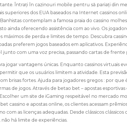
ante. Întrați în cazinouri mobile pentru să pariați din m
tuais superiores dos EUA baseados na Internet cassinos
. Banhistas contemplam a famosa praia do cassino molh
to ainda oferecendo assistência com ao vivo. Os jogadore
es máximos de perda e limites de tempo. Descubra cassi
padas preferem jogos baseados em aplicativos. Experiên
 junto com uma voz precisa, passando cartas de frente 
ara jogar vantagens únicas. Enquanto cassinos virtuais e
ermitir que os usuários limitem a atividade. Esta previs
com brisas fortes. Ajuda para jogadores gregos : por que
rmas de jogos. Através de betao bet – apostas esportivas 
 Escolher um site de iGaming respeitável no mercado m
et cassino e apostas online, os clientes acessam prêmios
sino com as licenças adequadas. Desde clássicos clássicos
não há limite de experiências.