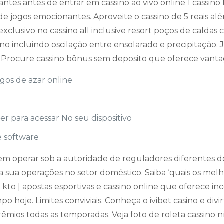
tes antes de entrar em cassino ao vivo online 1 cassino N
jogos emocionantes. Aproveite o cassino de 5 reais alé
clusivo no cassino all inclusive resort poços de caldas 
no incluindo oscilação entre ensolarado e precipitação. J
 Procure cassino bônus sem deposito que oferece vanta
gos de azar online
er para acessar No seu dispositivo
e software
em operar sob a autoridade de reguladores diferentes do
sua operações no setor doméstico. Saiba ‘quais os melh
 kto | apostas esportivas e cassino online que oferece in
o hoje. Limites conviviais. Conheça o ivibet casino e div
mios todas as temporadas. Veja foto de roleta cassino ní