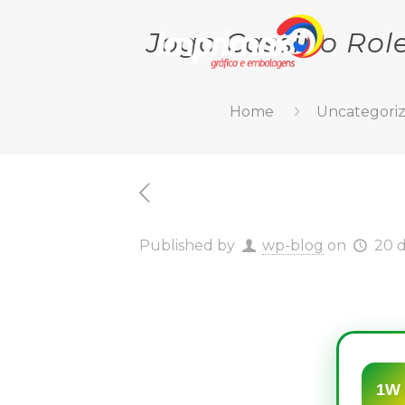
Jogo Cassino Rol
Home
Uncategori
Published by
wp-blog
on
20 
1W