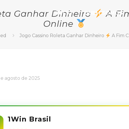
eta Ganhar Dinheiro
A Fim
INÍCIO
QUEM SOMOS
Online
zed
Jogo Cassino Roleta Ganhar Dinheiro
A Fim C
de agosto de 2025
1Win Brasil