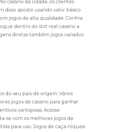
o cassino da cidade, os clientes
m disso apostе usando valor básico
com jogos de alta qualidade. Confira
ogue dentro do slot real cassino a
gens diretas também jogos variados.
s do seu país de origem. Vários
ores jogos de cassino para ganhar
centivos vantajosas. Acesse
irta-se com os melhores jogos de
tida para uso. Jogos de caça-níqueis