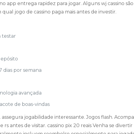
ino app entrega rapidez para jogar. Alguns wj cassino 
qual jogo de cassino paga mais antes de investir.
 testar
depósito
 7 dias por semana
cnologia avançada
acote de boas-vindas
assegura jogabilidade interessante. Jogos flash. Acomp
rs antes de visitar. cassino pix 20 reais Venha se divertir
geralmente incluem reembolso especialmente para jogador