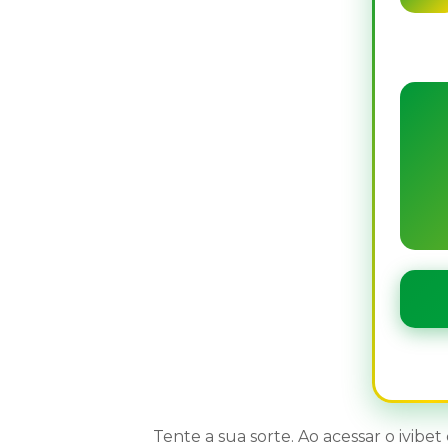
Tente a sua sorte. Ao acessar o ivibe