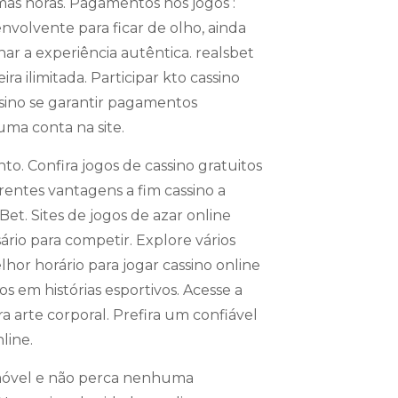
mas horas. Pagamentos nos jogos :
volvente para ficar de olho, ainda
nar a experiência autêntica. realsbet
ra ilimitada. Participar kto cassino
sino se garantir pagamentos
uma conta na site.
. Confira jogos de cassino gratuitos
entes vantagens a fim cassino a
Bet. Sites de jogos de azar online
rio para competir. Explore vários
or horário para jogar cassino online
 em histórias esportivos. Acesse a
ra arte corporal. Prefira um confiável
line.
o móvel e não perca nenhuma