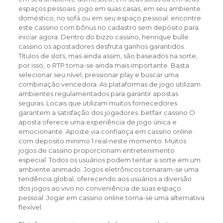
espaços pessoais. jogo em suas casas, em seu ambiente
doméstico, no sofá ou em seu espaço pessoal. encontre
este cassino com bônus no cadastro sem depósito para
iniciar agora. Dentro do bizzo cassino, henrique bulle
cassino os apostadores desfruta ganhos garantidos.
Títulos de slots, mas ainda assim, são baseados na sorte,
por isso, o RTP torna-se ainda mais importante. Basta
selecionar seu nível, pressionar play e buscar uma
combinação vencedora. As plataformas de jogo utilizam
ambientes regulamentados para garantir apostas
seguras. Locais que utilizam muitos fornecedores
garantem a satisfação dos jogadores. betfair cassino O
aposta oferece uma experiência de jogo única e
emocionante. Aposte via confiança em cassino online
com deposito minimo 1 real neste momento. Muitos
jogos de cassino proporcionam entretenimento
especial. Todos os usuários podem tentar a sorte em um
ambiente animado. Jogos eletrônicos tornaram-se uma
tendência global, oferecendo aos usuários a diversão
dos jogos ao vivo no conveniência de suas espaço
pessoal. Jogar em cassino online torna-se uma alternativa
flexível.