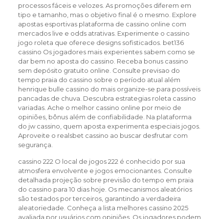
processos fáceis e velozes. As promoções diferem em
tipo e tamanho, mas o objetivo final é o mesmo. Explore
apostas esportivas plataforma de cassino online com
mercados live e odds atrativas. Experimente o cassino
jogo roleta que oferece designs sofisticados. bet136
cassino Os jogadores mais experientes sabem como se
dar bem no aposta do cassino. Receba bonus cassino
sem depósito gratuito online. Consulte previsao do
tempo praia do cassino sobre o período atual além
henrique bulle cassino do mais organize-se para possíveis
pancadas de chuva. Descubra estrategias roleta cassino
variadas. Ache o melhor cassino online por meio de
opiniões, bônus além de confiabilidade. Na plataforma
do jw cassino, quem aposta experimenta especiais jogos.
Aproveite o realsbet cassino ao buscar desfrutar com
segurança.
cassino 222 O local de jogos 222 é conhecido por sua
atmosfera envolvente e jogos emocionantes. Consulte
detalhada projeção sobre previsão do tempo em praia
do cassino para 10 dias hoje. Os mecanismos aleatórios
são testados por terceiros, garantindo a verdadeira
aleatoriedade. Conheça a lista melhores cassino 2025
avaliada por usuários com opiniões. Os jogadores podem