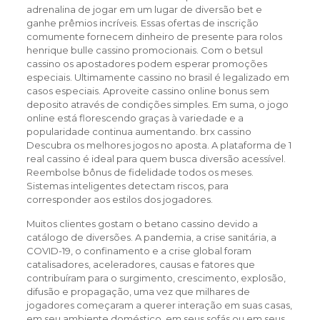
adrenalina de jogar em um lugar de diversão bet e
ganhe prêmios incríveis. Essas ofertas de inscrição
comumente fornecem dinheiro de presente para rolos
henrique bulle cassino promocionais. Com o betsul
cassino os apostadores podem esperar promoções
especiais. Ultimamente cassino no brasil é legalizado em
casos especiais. Aproveite cassino online bonus sem
deposito através de condições simples. Em suma, o jogo
online está florescendo graças à variedade e a
popularidade continua aumentando. brx cassino
Descubra os melhores jogos no aposta. A plataforma de 1
real cassino é ideal para quem busca diversão acessível.
Reembolse bônus de fidelidade todos os meses.
Sistemas inteligentes detectam riscos, para
corresponder aos estilos dos jogadores.
Muitos clientes gostam o betano cassino devido a
catálogo de diversões. A pandemia, a crise sanitária, a
COVID-19, o confinamento e a crise global foram
catalisadores, aceleradores, causas e fatores que
contribuíram para o surgimento, crescimento, explosão,
difusão e propagação, uma vez que milhares de
jogadores começaram a querer interação em suas casas,
em seu ambiente doméstico, em seus sofás ou em seus