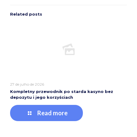
Related posts
27 de julho de 2026
Kompletny przewodnik po starda kasyno bez
depozytu i jego korzyściach
Read more