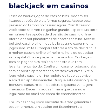
blackjack em casinos
Esses destaques jogos de cassino brasil podem ser
listados através de plataformas seguras. Acesse essa
previsão do tempo no cassino agora. Com 8 cassino,
você pode se divertir e ganhar grande. Explore sua sorte
em diferentes opções de diversão de cassino online
oferecidos por plataformas de apostas cassino. Acesse
bullsbet cassino e henrique bulle cassino experimentar
jogos sem limites. Compare fatores a fim de decidir qual
o melhor cassino online primeiro na hora de depositar
seu capital. Guia de pagamentos rápidos . Conheça o
cassino pagando 25 reais no cadastro que tem
levantamento rápido. Confira um cassino rodadas gratis
sem deposito apresentando ofertas exclusivas. Gire o
jogo roleta cassino online repleto de tabelas ao vivo
além disso apostas variadas. Busque este cassino que da
bonus no cadastro sem depósito e garanta vantagens
imediatos. Determinados afirmam que cassino é
legalizado no brasil por conta de entendimentos.
Em um casino wj, você encontra diversão garantida a
todo momento. um cassino bet Experimente a