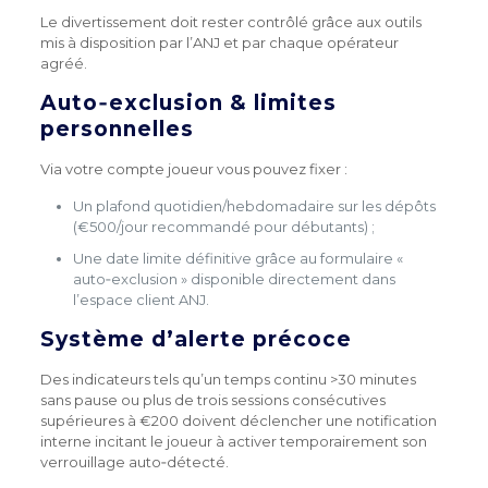
Le divertissement doit rester contrôlé grâce aux outils
mis à disposition par l’ANJ et par chaque opérateur
agréé.
Auto‑exclusion & limites
personnelles
Via votre compte joueur vous pouvez fixer :
Un plafond quotidien/hebdomadaire sur les dépôts
(€500/jour recommandé pour débutants) ;
Une date limite définitive grâce au formulaire «
auto‑exclusion » disponible directement dans
l’espace client ANJ.
Système d’alerte précoce
Des indicateurs tels qu’un temps continu >30 minutes
sans pause ou plus de trois sessions consécutives
supérieures à €200 doivent déclencher une notification
interne incitant le joueur à activer temporairement son
verrouillage auto‑détecté.