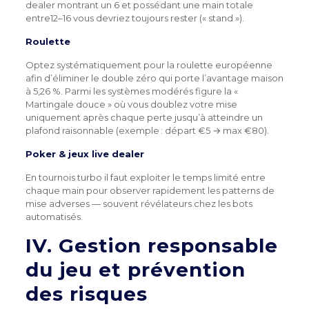
dealer montrant un 6 et possédant une main totale
entre12–16 vous devriez toujours rester (« stand »).
Roulette
Optez systématiquement pour la roulette européenne
afin d’éliminer le double zéro qui porte l’avantage maison
à 5,26 %. Parmi les systèmes modérés figure la «
Martingale douce » où vous doublez votre mise
uniquement après chaque perte jusqu’à atteindre un
plafond raisonnable (exemple : départ €5 → max €80).
Poker & jeux live dealer
En tournois turbo il faut exploiter le temps limité entre
chaque main pour observer rapidement les patterns de
mise adverses — souvent révélateurs chez les bots
automatisés.
IV. Gestion responsable
du jeu et prévention
des risques