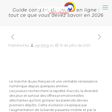
Guide complet du casino en ligne :
tout ce que vous devez savoir en 2026
Published by
wp-blog
on
10 de julho de 2025
Guide complet du casino
en ligne : tout ce que
vous devez savoir en 2026
Le marché du jeu français vit une véritable renaissance
numérique depuis quelques années.
Les joueurs recherchent la rapidité d’accès, la diversité
des jeux et surtout des offres promotionnelles
alléchantes qui font grimper les bankrolls dès les
premiers dépôts. Cette évolution s’explique par
l’augmentation de la bande passante mobile et par la