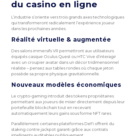
du casino en ligne
L’industrie s’oriente vers trois grands axes technologiques
qui transformeront radicalement l’expérience joueur
dans les prochaines années.
Réalité virtuelle & augmentée
Des salons immersifs VR permettront aux utilisateurs
équipés casque Oculus Quest ou HTC Vive d’interagir
avec un croupier avatar dans un décor tridimensionnel
réaliste – pensez aux tables rondes où chaque jeton
possède sa propre physique gravitationnelle.
Nouveaux modèles économiques
Le crypto‑gaming introduit des tokens propriétaires
permettant aux joueurs de miser directement depuis leur
portefeuille blockchain tout en recevant
automatiquement leurs gains sous forme NFT rares.
Parallèlement certaines plateformes DeFi offrent du
staking contre jackpot garanti grâce aux contrats
intelligents auditables publiquement.