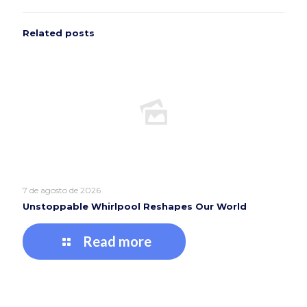
Related posts
7 de agosto de 2026
Unstoppable Whirlpool Reshapes Our World
Read more