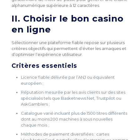
alphanumérique supérieure à 12 caractères.
II. Choisir le bon casino
en ligne
Sélectionner une plateforme fiable repose sur plusieurs
critères objectifs qui permettent d’éviter les arnaques et
d’optimiser l’expérience utilisateur.
Critères essentiels
Licence fiable délivrée par l’ANJ ou équivalent
européen ;
Réputation mesurée par les avis clients sur des sites
spécialisés tels que Basketnews.Net, Trustpilot ou
AskGamblers ;
Catalogue varié incluant plus de 1500 titres différents
dont au moins 200 machines à sous nouvelles
chaque mois ;
Méthodes de paiement diversifiées : cartes