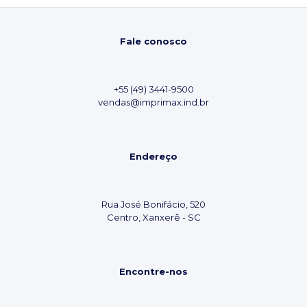
Fale conosco
+55 (49) 3441-9500
vendas@imprimax.ind.br
Endereço
Rua José Bonifácio, 520
Centro, Xanxerê - SC
Encontre-nos