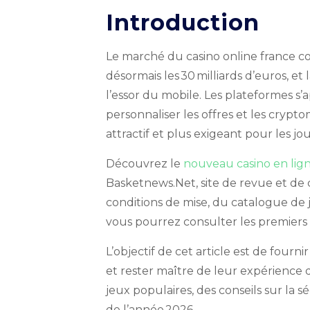
Introduction
Le marché du casino online france c
désormais les 30 milliards d’euros, et
l’essor du mobile. Les plateformes s’a
personnaliser les offres et les crypt
attractif et plus exigeant pour les j
Découvrez le
nouveau casino en lig
Basketnews.Net, site de revue et de 
conditions de mise, du catalogue de j
vous pourrez consulter les premier
L’objectif de cet article est de four
et rester maître de leur expérience d
jeux populaires, des conseils sur la 
de l’année 2026.