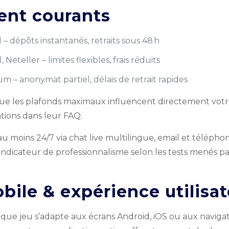
nt courants
d – dépôts instantanés, retraits sous 48 h
 Neteller – limites flexibles, frais réduits
m – anonymat partiel, délais de retrait rapides
que les plafonds maximaux influencent directement votre 
ations dans leur FAQ.
e au moins 24/7 via chat live multilingue, email et télé
indicateur de professionnalisme selon les tests menés p
bile & expérience utilisat
que jeu s’adapte aux écrans Android, iOS ou aux naviga