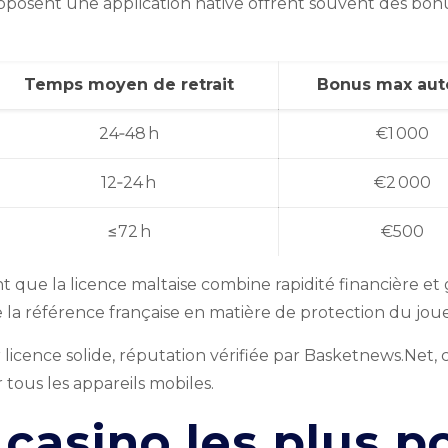
proposent une application native offrent souvent des bon
Temps moyen de retrait
Bonus max aut
24‑48 h
€1 000
12‑24 h
€2 000
≤72 h
€500
 que la licence maltaise combine rapidité financière 
e la référence française en matière de protection du jou
licence solide, réputation vérifiée par Basketnews.Net, 
 tous les appareils mobiles.
 casino les plus p