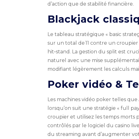
d’action que de stabilité financière.
Blackjack classi
Le tableau stratégique « basic strate
sur un total de 11 contre un croupi
hit‑stand. La gestion du split est c
naturel avec une mise supplémentaire
modifiant légèrement les calculs mai
Poker vidéo & T
Les machines vidéo poker telles que
lorsqu’on suit une stratégie « full p
croupier et utilisez les temps morts 
contrôlés par le logiciel du casino 
du streaming avant d’augmenter votre