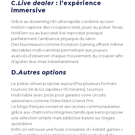
C.
Live dealer
: l’expérience
immersive
Grâce au streaming HD ultra‑rapide combiné au suivi
motion capture des croupiers réels, jouer au poker Texas
Hold’em ou au baccarat live reproduit presque
parfaitement l’ambiance physique du salon.
Des fournisseurs comme Evolution Gaming offrent même
des tables multi‑caméras permettant aux joueurs
avancés d’observer chaque mouvement du croupier afin
d’ajuster leur mise instantanément.
D.
Autres options
Le poker virtuel propose aujourd’hui plusieurs formats :
tournois Sit‑&‑Go rapides (<15 minutes), tournois
multi‑table avec prize pool garantis voire circuits
saisonniers comme
PokerStars Grand Prix
.
Le bingo français conserve ses racines communautaires
grâce aux chatrooms intégrées tandis que keno propose
une sélection simple mais addictive basée sur tirages
quotidiens.
Enfin on retrouve une foule croissante d’« instant games »