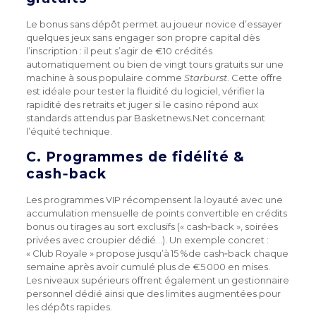
Le bonus sans dépôt permet au joueur novice d’essayer
quelques jeux sans engager son propre capital dès
l’inscription : il peut s’agir de €10 crédités
automatiquement ou bien de vingt tours gratuits sur une
machine à sous populaire comme
Starburst
. Cette offre
est idéale pour tester la fluidité du logiciel, vérifier la
rapidité des retraits et juger si le casino répond aux
standards attendus par Basketnews.Net concernant
l’équité technique.
C. Programmes de fidélité &
cash‑back
Les programmes VIP récompensent la loyauté avec une
accumulation mensuelle de points convertible en crédits
bonus ou tirages au sort exclusifs (« cash‑back », soirées
privées avec croupier dédié…). Un exemple concret :
« Club Royale » propose jusqu’à 15 %​de cash‑back chaque
semaine après avoir cumulé plus de €5 000 en mises.
Les niveaux supérieurs offrent également un gestionnaire
personnel dédié ainsi que des limites augmentées pour
les dépôts rapides.