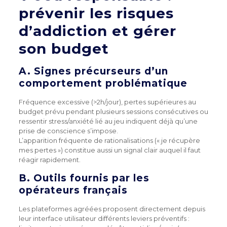
prévenir les risques
d’addiction et gérer
son budget
A. Signes précurseurs d’un
comportement problématique
Fréquence excessive (>2h/jour), pertes supérieures au
budget prévu pendant plusieurs sessions consécutives ou
ressentir stress/anxiété lié au jeu indiquent déjà qu’une
prise de conscience s’impose.
L’apparition fréquente de rationalisations (« je récupère
mes pertes ») constitue aussi un signal clair auquel il faut
réagir rapidement.
B. Outils fournis par les
opérateurs français
Les plateformes agréées proposent directement depuis
leur interface utilisateur différents leviers préventifs :