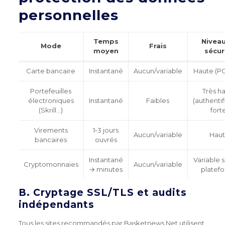
personnelles
Temps
Nivea
Mode
Frais
moyen
sécur
Carte bancaire
Instantané
Aucun/variable
Haute (PC
Portefeuilles
Très h
électroniques
Instantané
Faibles
(authentif
(Skrill…)
fort
Virements
1‑3 jours
Aucun/variable
Hau
bancaires
ouvrés
Instantané
Variable s
Cryptomonnaies
Aucun/variable
→ minutes
platef
B. Cryptage SSL/TLS et audits
indépendants
Tous les sites recommandés par Basketnews.Net utilisent