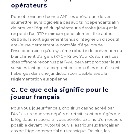
opérateurs
Pour obtenir une licence ANJ, les opérateurs doivent
soumettre leurs logiciels à des audits indépendants afin
de prouver l’équité du générateur aléatoire (RNG) et le
respect d’un RTP minimum généralement fixé autour
de 96 %. Ils sont également tenus d’intégrer un dispositif
anti‑jeune permettant le contrôle d’âge lors de
l’inscription ainsi qu’un système robuste de prévention du
blanchiment d’argent (KYC – Know Your Customer). Les
sites offshore reconnus par l’ANJ peuvent proposer leurs
services tant qu’ils acceptent ces contrôles et qu’ils sont
hébergés dans une juridiction compatible avec la
réglementation européenne.
C. Ce que cela signifie pour le
joueur français
Pour vous, joueur français, choisir un casino agréé par
l’ANJ assure que vos dépôts et retraits sont protégés par
la législation nationale ; vous bénéficiez ainsi d’un recours
possible devant l’Autorité ou via les tribunaux français en
cas de litige commercial ou technique. De plus, les