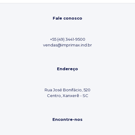
Fale conosco
+55 (49) 3441-9500
vendas@imprimax.ind.br
Endereço
Rua José Bonifácio, 520
Centro, Xanxerê - SC
Encontre-nos