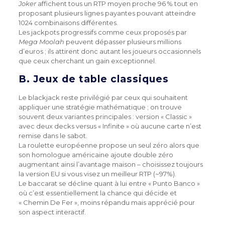
Joker
affichent tous un RTP moyen proche 96 % tout en
proposant plusieurs lignes payantes pouvant atteindre
1024 combinaisons différentes.
Les jackpots progressifs comme ceux proposés par
Mega Moolah
peuvent dépasser plusieurs millions
d’euros ; ils attirent donc autant les joueurs occasionnels
que ceux cherchant un gain exceptionnel.
B. Jeux de table classiques
Le blackjack reste privilégié par ceux qui souhaitent
appliquer une stratégie mathématique ; on trouve
souvent deux variantes principales : version « Classic »
avec deux decks versus « Infinite » où aucune carte n’est
remise dans le sabot.
La roulette européenne propose un seul zéro alors que
son homologue américaine ajoute double zéro
augmentant ainsi l’avantage maison – choisissez toujours
la version EU si vous visez un meilleur RTP (~97%).
Le baccarat se décline quant à lui entre « Punto Banco »
où c’est essentiellement la chance qui décide et
« Chemin De Fer », moins répandu mais apprécié pour
son aspect interactif.