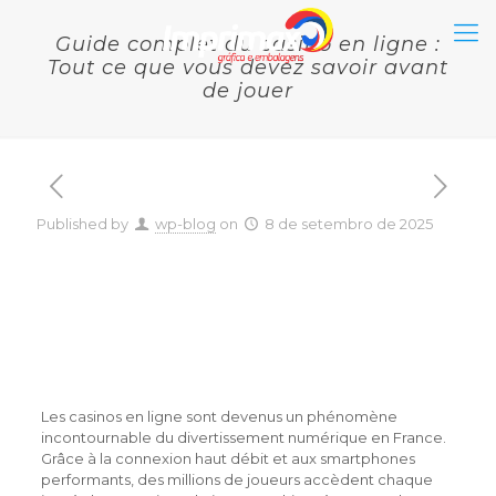
Guide complet du casino en ligne :
Tout ce que vous devez savoir avant
de jouer
Published by
wp-blog
on
8 de setembro de 2025
Guide complet du casino
en ligne : Tout ce que
vous devez savoir avant
de jouer
Les casinos en ligne sont devenus un phénomène
incontournable du divertissement numérique en France.
Grâce à la connexion haut débit et aux smartphones
performants, des millions de joueurs accèdent chaque