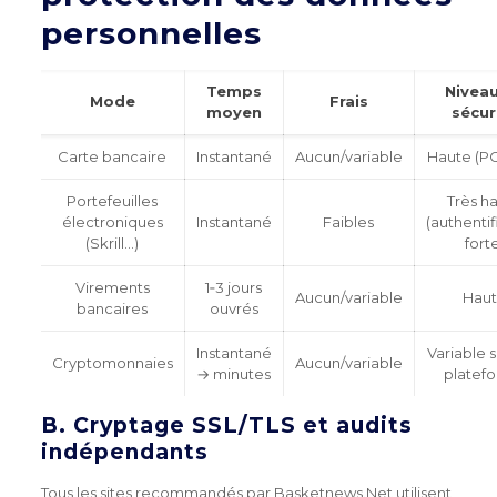
personnelles
Temps
Nivea
Mode
Frais
moyen
sécur
Carte bancaire
Instantané
Aucun/variable
Haute (PC
Portefeuilles
Très h
électroniques
Instantané
Faibles
(authentif
(Skrill…)
fort
Virements
1‑3 jours
Aucun/variable
Hau
bancaires
ouvrés
Instantané
Variable s
Cryptomonnaies
Aucun/variable
→ minutes
platef
B. Cryptage SSL/TLS et audits
indépendants
Tous les sites recommandés par Basketnews.Net utilisent