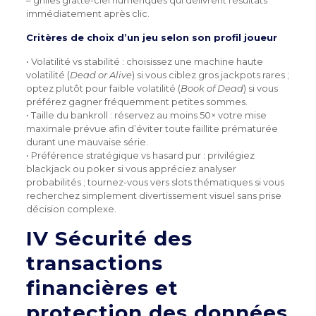
– grilles gratte-ciel numériques qui délivrent résultats
immédiatement après clic.
Critères de choix d’un jeu selon son profil joueur
• Volatilité vs stabilité : choisissez une machine haute
volatilité (
Dead or Alive
) si vous ciblez gros jackpots rares ;
optez plutôt pour faible volatilité (
Book of Dead
) si vous
préférez gagner fréquemment petites sommes.
• Taille du bankroll : réservez au moins 50× votre mise
maximale prévue afin d’éviter toute faillite prématurée
durant une mauvaise série.
• Préférence stratégique vs hasard pur : privilégiez
blackjack ou poker si vous appréciez analyser
probabilités ; tournez-vous vers slots thématiques si vous
recherchez simplement divertissement visuel sans prise
décision complexe.
IV Sécurité des
transactions
financières et
protection des données