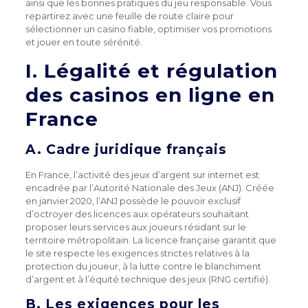
ainsi que les bonnes pratiques du jeu responsable. Vous
repartirez avec une feuille de route claire pour
sélectionner un casino fiable, optimiser vos promotions
et jouer en toute sérénité.
I. Légalité et régulation
des casinos en ligne en
France
A. Cadre juridique français
En France, l’activité des jeux d’argent sur internet est
encadrée par l’Autorité Nationale des Jeux (ANJ). Créée
en janvier 2020, l’ANJ possède le pouvoir exclusif
d’octroyer des licences aux opérateurs souhaitant
proposer leurs services aux joueurs résidant sur le
territoire métropolitain. La licence française garantit que
le site respecte les exigences strictes relatives à la
protection du joueur, à la lutte contre le blanchiment
d’argent et à l’équité technique des jeux (RNG certifié).
B. Les exigences pour les