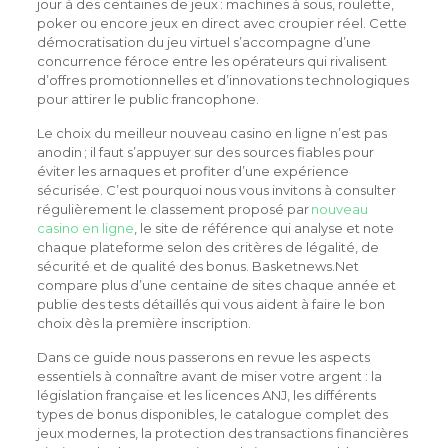
jour à des centaines de jeux : machines à sous, roulette,
poker ou encore jeux en direct avec croupier réel. Cette
démocratisation du jeu virtuel s’accompagne d’une
concurrence féroce entre les opérateurs qui rivalisent
d’offres promotionnelles et d’innovations technologiques
pour attirer le public francophone.
Le choix du meilleur nouveau casino en ligne n’est pas
anodin ; il faut s’appuyer sur des sources fiables pour
éviter les arnaques et profiter d’une expérience
sécurisée. C’est pourquoi nous vous invitons à consulter
régulièrement le classement proposé par
nouveau
casino en ligne
, le site de référence qui analyse et note
chaque plateforme selon des critères de légalité, de
sécurité et de qualité des bonus. Basketnews.Net
compare plus d’une centaine de sites chaque année et
publie des tests détaillés qui vous aident à faire le bon
choix dès la première inscription.
Dans ce guide nous passerons en revue les aspects
essentiels à connaître avant de miser votre argent : la
législation française et les licences ANJ, les différents
types de bonus disponibles, le catalogue complet des
jeux modernes, la protection des transactions financières