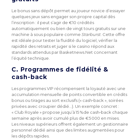
Le bonus sans dépôt permet au joueur novice d’essayer
quelques jeux sans engager son propre capital dès
l’inscription : il peut s’agir de €10 crédités
automatiquement ou bien de vingt tours gratuits sur une
machine à sous populaire comme
Starburst
. Cette offre
est idéale pour tester la fluidité du logiciel, vérifier la
rapidité des retraits et juger si le casino répond aux
standards attendus par Basketnews.Net concernant
l’équité technique.
C. Programmes de fidélité &
cash‑back
Les programmes VIP récompensent la loyauté avec une
accumulation mensuelle de points convertible en crédits
bonus ou tirages au sort exclusifs (« cash‑back », soirées
privées avec croupier dédié…). Un exemple concret :
« Club Royale » propose jusqu’à 15 %​de cash‑back chaque
semaine après avoir cumulé plus de €5 000 en mises.
Les niveaux supérieurs offrent également un gestionnaire
personnel dédié ainsi que des limites augmentées pour
les dépôts rapides.