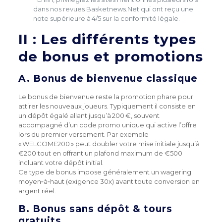
dans nos revues Basketnews.Net qui ont reçu une
note supérieure à 4/5 sur la conformité légale.
II : Les différents types
de bonus et promotions
A. Bonus de bienvenue classique
Le bonus de bienvenue reste la promotion phare pour
attirer les nouveaux joueurs. Typiquement il consiste en
un dépôt égalé allant jusqu’à 200 €, souvent
accompagné d’un code promo unique qui active l’offre
lors du premier versement. Par exemple
« WELCOME200 » peut doubler votre mise initiale jusqu’à
€200 tout en offrant un plafond maximum de €500
incluant votre dépôt initial.
Ce type de bonus impose généralement un wagering
moyen‑à‑haut (exigence 30x) avant toute conversion en
argent réel.
B. Bonus sans dépôt & tours
gratuits