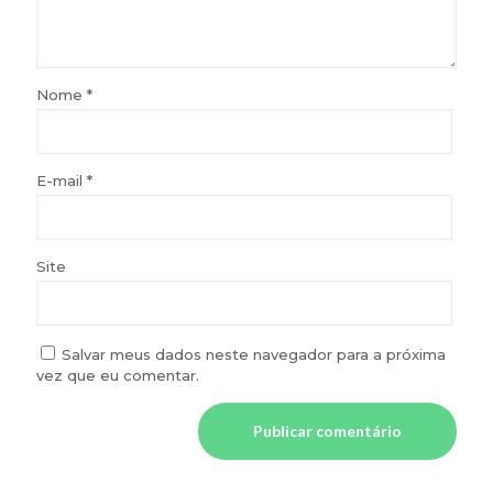
Nome
*
E-mail
*
Site
Salvar meus dados neste navegador para a próxima
vez que eu comentar.