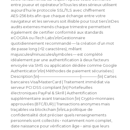
entre joueur et opérateur.\nTous les sites sérieux utilisent
aujourd’hui le protocole SSL/TLS avec chiffrement
AES‑256 bits afin que chaque échange entre votre
navigateur et les serveurs soit illisible pour tout tiers.\nDes
audits externes menés chaque trimestre permettent
également de certifier conformité aux standards
eCOGRA ou iTech Labs.\n\nGestionnaire
quotidiennement recommandé — la création d’un mot
de passe long (>12 caractères), mêlant
majuscules/minuscules/symboles — est complété
idéalement par une authentification à deux facteurs
envoyée via SMS ou application dédiée comme Google
Authenticator.\n\n| Méthodes de paiement sécurisées |
Description |\n|———————————|————-|\n| Cartes
bancaires Visa/MasterCard | Traitement immédiat via
serveur PCI DSS compliant |\n| Portefeuilles
électroniques PayPal & Skrill | Authentification
supplémentaire avant transaction |\n| Crypto‑monnaies
approuvées (BTC/EUR) | Transactions anonymes mais
traçables via blockchain |\n\nLa politique de
confidentialité doit préciser quels renseignements
personnels sont collectés ‑ notamment nom complet,
date naissance pour vérification âge ‑ ainsi que leurs