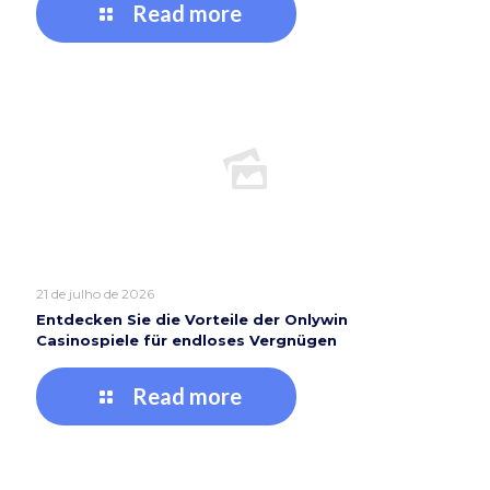
Read more
21 de julho de 2026
Entdecken Sie die Vorteile der Onlywin
Casinospiele für endloses Vergnügen
Read more