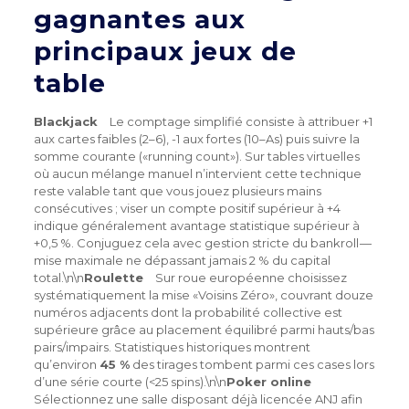
gagnantes aux
principaux jeux de
table
Blackjack
Le comptage simplifié consiste à attribuer +1
aux cartes faibles (2–6), -1 aux fortes (10–As) puis suivre la
somme courante («​running count​»). Sur tables virtuelles
où aucun mélange manuel n’intervient cette technique
reste valable tant que vous jouez plusieurs mains
consécutives ; viser un compte positif supérieur à +4
indique généralement avantage statistique supérieur à
+0,5 %. Conjuguez cela avec gestion stricte du bankroll —
mise maximale ne dépassant jamais 2 % du capital
total.\n\n
Roulette
Sur roue européenne choisissez
systématiquement la mise «​Voisins Zéro​», couvrant douze
numéros adjacents dont la probabilité collective est
supérieure grâce au placement équilibré parmi hauts/bas
pairs/impairs. Statistiques historiques montrent
qu’environ
45 %
des tirages tombent parmi ces cases lors
d’une série courte (<25 spins).\n\n
Poker online
Sélectionnez une salle disposant déjà licencée ANJ afin