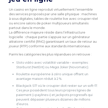
Un casino en ligne reproduit virtuellement l’ensemble
des services proposés par une salle physique : machines
à sous digitales, tables de roulette live avec croupier réel
ou encore salons de poker multijoueurs simultanés
partout dans le monde.
La différence majeure réside dans l’infrastructure
logicielle : chaque partie s’appuie sur un générateur
aléatoire certifié (RNG) garantissant un taux de retour au
joueur (RTP) conforme aux standards internationaux.
Parmi les catégories les plus répandues on retrouve :
Slots vidéo avec volatilité variable – exemples :
Starburst
(NetEnt) ou
Mega Joker
(Novomatic).
Roulette européenne à zéro unique offrant un
avantage maison réduit à 2 %.
Blackjack S17 où le croupier doit rester sur un soft‑17.
Ces jeux possèdent tous leurs propres lignes de
paiement (« paylines ») et jackpots progressifs qui
peuvent dépasser plusieurs dizaines de millions
d’euros.