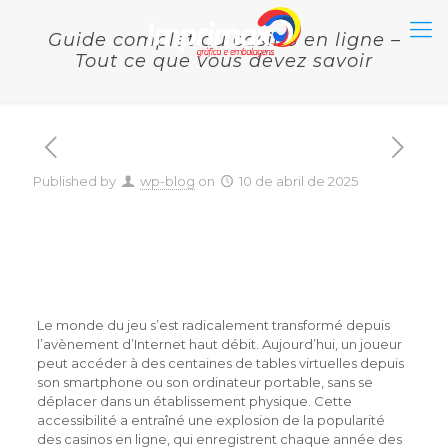
Guide complet du casino en ligne –
Tout ce que vous devez savoir
Published by
wp-blog
on
10 de abril de 2025
Guide complet du casino
en ligne – Tout ce que
vous devez savoir
Le monde du jeu s’est radicalement transformé depuis
l’avènement d’Internet haut débit. Aujourd’hui, un joueur
peut accéder à des centaines de tables virtuelles depuis
son smartphone ou son ordinateur portable, sans se
déplacer dans un établissement physique. Cette
accessibilité a entraîné une explosion de la popularité
des casinos en ligne, qui enregistrent chaque année des