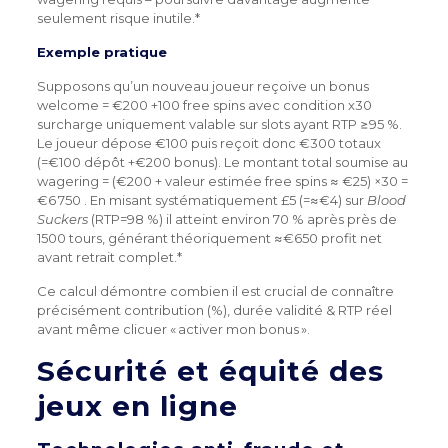
seulement risque inutile.*
Exemple pratique
Supposons qu’un nouveau joueur reçoive un bonus
welcome = €200 +100 free spins avec condition x30
surcharge uniquement valable sur slots ayant RTP ≥95 %.
Le joueur dépose €100 puis reçoit donc €300 totaux
(=€100 dépôt +€200 bonus). Le montant total soumise au
wagering = (€200 + valeur estimée free spins ≈ €25) ×30 =
€6 750 . En misant systématiquement £5 (=≈€4) sur
Blood
Suckers
(RTP=98 %) il atteint environ 70 % après près de
1500 tours, générant théoriquement ≈€650 profit net
avant retrait complet.*
Ce calcul démontre combien il est crucial de connaître
précisément contribution (%), durée validité & RTP réel
avant même clicuer « activer mon bonus ».
Sécurité et équité des
jeux en ligne