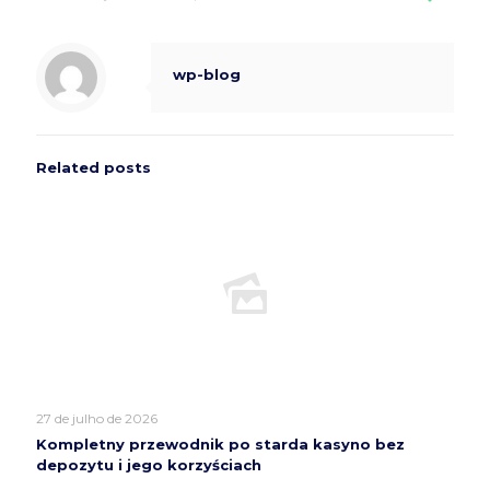
wp-blog
Related posts
27 de julho de 2026
Kompletny przewodnik po starda kasyno bez
depozytu i jego korzyściach