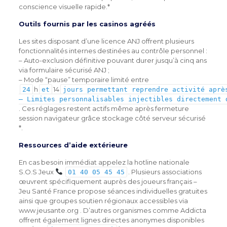
conscience visuelle rapide.*
Outils fournis par les casinos agréés
Les sites disposant d’une licence ANJ offrent plusieurs
fonctionnalités internes destinées au contrôle personnel :
– Auto-exclusion définitive pouvant durer jusqu’à cinq ans
via formulaire sécurisé ANJ ;
– Mode “pause” temporaire limité entre
h
14
24
et
jours permettant reprendre activité aprè
– Limites personnalisables injectibles directement 
. Ces réglages restent actifs même après fermeture
session navigateur grâce stockage côté serveur sécurisé
*.
Ressources d’aide extérieure
En cas besoin immédiat appelez la hotline nationale
S.O.S Jeux
. Plusieurs associations
01 40 05 45 45
œuvrent spécifiquement auprès des joueurs français ­–
Jeu Santé France propose séances individuelles gratuites
ainsi que groupes soutien régionaux accessibles via
www.jeusante.org . D’autres organismes comme Addicta
offrent également lignes directes anonymes disponibles