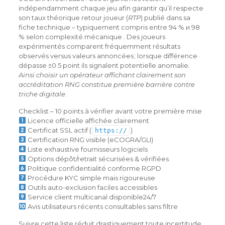
indépendamment chaque jeu afin garantir qu’il respecte
son taux théorique retour joueur (
RTP
) publié dans sa
fiche technique – typiquement compris entre 94 % и 98
% selon complexité mécanique . Des joueurs
expérimentés comparent fréquemment résultats
observés versus valeurs annoncées ; lorsque différence
dépasse ±0·5 point ils signalent potentielle anomalie
.
Ainsi choisir un opérateur affichant clairement son
accréditation RNG constitue première barrière contre
triche digitale
.
Checklist – 10 points à vérifier avant votre première mise
Licence officielle affichée clairement
Certificat SSL actif (
)
https://
Certification RNG visible (eCOGRA/GLI)
Liste exhaustive fournisseurs logiciels
Options dépôt/retrait sécurisées & vérifiées
Politique confidentialité conforme RGPD
Procédure KYC simple mais rigoureuse
Outils auto-exclusion faciles accessibles
Service client multicanal disponible24/7
Avis utilisateurs récents consultables sans filtre
Suivre cette liste réduit drastiquement toute incertitude