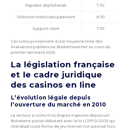
Rapidité dépôt/retrait
7 /10
Sélection méthodes paiement
8 /10
Support client
7 /10
Ces notes proviennent d’une moyenne tirée des
évaluations publiées sur
Basketnews.Net
au cours du
premier semestre 2026.
La législation française
et le cadre juridique
des casinos en line
L’évolution légale depuis
l’ouverture du marché en 2010
Le secteur a connu trois étapes majeures depuis son
libéralisme partiel débutant avec la loi LOPPSI‑2009 qui
interdisait toute forme de jeu internet non autorisé hors