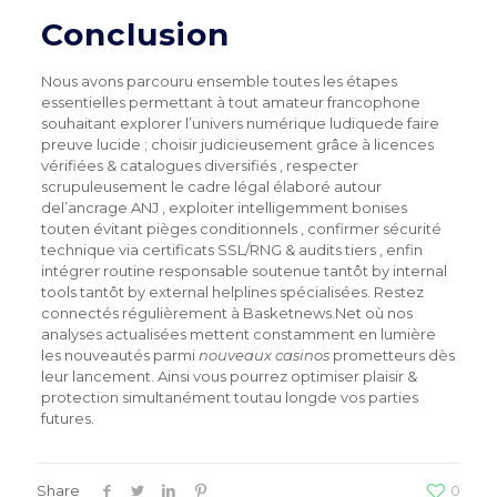
Conclusion
Nous avons parcouru ensemble toutes les étapes
essentielles permettant à tout amateur francophone
souhaitant explorer l’univers numérique ludique​de faire
preuve lucide ; choisir judicieusement grâce à licences
vérifiées & catalogues diversifiés , respecter
scrupuleusement le cadre légal élaboré autour
del’ancrage ANJ , exploiter intelligemment boni­ses
touten évitant pièges conditionnels , confirmer sécurité
technique via certificats SSL/RNG & audits tiers , enfin
intégrer routine responsable soutenue tantôt by internal
tools tantôt by external helplines spécialisées​. Restez
connectés régulièrement à Basketnews.Net où nos
analyses actualisées mettent constamment ​en lumière ​
les nouveautés parmi
nouveaux casinos
prometteurs dès
leur lancement.​ Ainsi vous pourrez optimiser plaisir &
protection simultanément toutau long​de vos parties
futures.​
Share
0