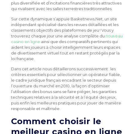
plus diversifiée et d’incitations financières très attractives
qui rivalisent avec les salles terrestres traditionnelles.
Sur cette dynamique s’appuie Basketnews.Net, un site
indépendant spécialisé dans les revues détaillées et les
classements objectifs des plateformes de jeu ! Vous y
trouverez chaque jour une analyse complète du
nouveau
casino en ligne
ainsi que des comparatifs pertinents qui
aident les joueurs à choisir intelligemment leurs espaces
de divertissement virtuel tout en restant protégés par la
loi française.
Dans cet article nous détaillerons successivement : les
critères essentiels pour sélectionner un opérateur fiable,
le cadre juridique français encadrant le secteur depuis
l’ouverture du marché en 2010, la façon d’optimiser
l’utilisation des bonus sans se faire piéger, les garanties
techniques relatives à la sécurité et à l’équité des jeux,
puis enfin les meilleures pratiques pour jouer de manière
responsable et maîtrisée.
Comment choisir le
meilleur casino en ligne