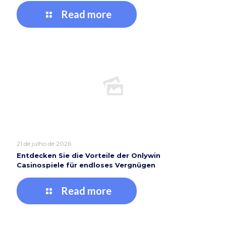
Read more
21 de julho de 2026
Entdecken Sie die Vorteile der Onlywin
Casinospiele für endloses Vergnügen
Read more