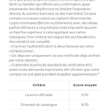
Skrill ou Neteller qui offrent une confirmation quasi
instantanée des dépôts tout en limitant l’exposition
directe du numéro bancaire au site marchand. De plus
certains nouveaux casinos acceptent désormais les
crypto‑monnaies (Bitcoin ou Ethereum) avec des délais
parfois inférieurs à cinq minutes mais imposent souvent
un frais fixe supérieur à celui appliqué aux cartes
classiques. Pour réduire les risques liés aux fraudes lors
des retraits il est conseillé :
– D’activer l’authentification à deux facteurs sur votre
compte joueur ;
– De déposer uniquement via une méthode déjà vérifiée
par votre identité ;
– D’attendre la période standard de vérification KYC
avant toute demande importante afin d’éviter que votre
compte ne soit gelé pendant enquête supplémentaire.*
Critère
Score moyen
Licence officielle
9 /10
Diversité du catalogue
8 /10