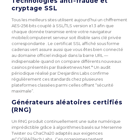
Technologies anti‑fraude et
cryptage SSL
Tous les meilleurs sites utilisent aujourd’hui un chiffrement
AES‑256 bits couplé à SSL/TLS version ≥1​.3 afin que
chaque donnée transmise entre votre navigateur
mobile/computeret serveur soit illisible sans clé privée
correspondante . Le certificat SSL affiché sous forme
cadenas vert assure aussi que vous êtes bien connecté
au domaine officiel indiqué dans la barre URL —
indispensable quand on compare différents nouveaux
casinos présentés par Basketnews.Net.* Un audit
périodique réalisé par Desjardins Labs confirme
régulièrement ces standards chez plusieures
plateformes classées parmi celles offrant “sécurité
maximale”.
Générateurs aléatoires certifiés
(RNG)
Un RNG produit continuellement une suite numérique
imprédictible grâce à algorithmes basés sur Mersenne
Twister ou ChaCha20 adaptés aux exigences
eCOGRA/iTech Labs . Ces organismes testent