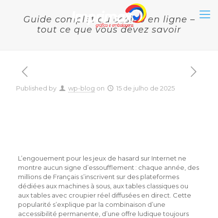
Guide complet du casino en ligne –
tout ce que vous devez savoir
Published by
wp-blog
on
15 de julho de 2025
Guide complet du casino
en ligne – tout ce que
vous devez savoir
L’engouement pour les jeux de hasard sur Internet ne
montre aucun signe d’essoufflement : chaque année, des
millions de Français s’inscrivent sur des plateformes
dédiées aux machines à sous, aux tables classiques ou
aux tables avec croupier réel diffusées en direct. Cette
popularité s’explique par la combinaison d’une
accessibilité permanente, d’une offre ludique toujours