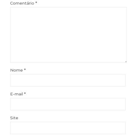
Comentário
*
Nome
*
E-mail
*
Site