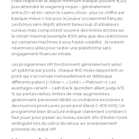
il faut respecter le dépôt minimum indiqué (souvent €20)
puis atteindre le wagering requis – généralement
entre 20× et 40× selon le casino choisi ; plus ce chiffre est
basique mieux c’est pour le joueur occasionnel français.
Les bonus sans dépôt attirent beaucoup d’utilisateurs
curieux mais comportent souvent des limites strictes sur
le retrait maximal (exemple €50) ainsi que des restrictions
sur certaines machines à sous haute volatilité ; ils restent
néanmoins utiles pour tester une plateforme sans
engagement financier initiale.
Les programmes VIP fonctionnent généralement selon
un système par points : chaque €10 misés rapportent un
point qui s’accumule mensuellement et débloque
différents paliers (« Silver », « Gold », « Platinum »). Les
avantages varient – cash‑back quotidien allant jusqu’à 15
% sur pertes nettes, limites de mise augmentées,
gestionnaire personnel dédié ou invitations exclusives à
des tournois privés avec prize‑pool élevé (> €10 000). Un
programme bien structuré indique clairement combien il
faut jouer pour passer au niveau suivant afin d’éviter toute
ambiguïté lors du calcul du retour sur investissement
potentiel du statut VIP.