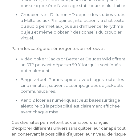
banker » possède l’avantage statistique le plus faible.
Croupier live – Diffusion HD depuis des studios situés
à Malte ou aux Philippines ; interaction via chat texte
ou audio permet aux joueurs d’influencer le rythme
du jeu et même d’obtenir des conseils du croupier
virtuel.
Parmi les catégories émergentes on retrouve :
Vidéo poker : Jacks or Better et Deuces Wild offrent
un RTP pouvant dépasser 99 % lorsqu’ils sont joués
optimalement.
Bingo virtuel : Parties rapides avec tirages toutes les
cinq minutes ; souvent accompagnées de jackpots
communautaires.
Keno & loteries numériques : Jeux basés sur tirage
aléatoire où la probabilité est clairement affichée
avant chaque mise.
Ces diversités permettent aux amateurs français
d’explorer différents univers sans quitter leur canapé tout
en conservant la possibilité d’ajuster leur niveau de risque