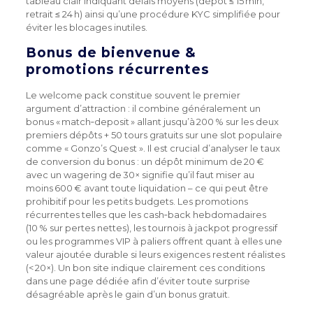
tableau clair indiquant délais moyens (dépot ≤ 15 min,
retrait ≤ 24 h) ainsi qu’une procédure KYC simplifiée pour
éviter les blocages inutiles.
Bonus de bienvenue &
promotions récurrentes
Le welcome pack constitue souvent le premier
argument d’attraction : il combine généralement un
bonus « match‑deposit » allant jusqu’à 200 % sur les deux
premiers dépôts + 50 tours gratuits sur une slot populaire
comme « Gonzo’s Quest ». Il est crucial d’analyser le taux
de conversion du bonus : un dépôt minimum de 20 €
avec un wagering de 30× signifie qu’il faut miser au
moins 600 € avant toute liquidation – ce qui peut être
prohibitif pour les petits budgets. Les promotions
récurrentes telles que les cash‑back hebdomadaires
(10 % sur pertes nettes), les tournois à jackpot progressif
ou les programmes VIP à paliers offrent quant à elles une
valeur ajoutée durable si leurs exigences restent réalistes
(< 20×). Un bon site indique clairement ces conditions
dans une page dédiée afin d’éviter toute surprise
désagréable après le gain d’un bonus gratuit.