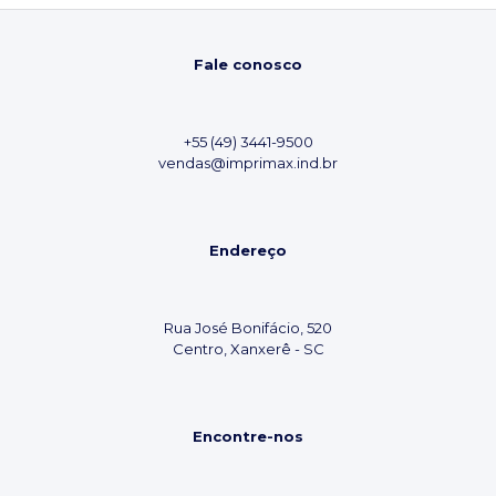
Fale conosco
+55 (49) 3441-9500
vendas@imprimax.ind.br
Endereço
Rua José Bonifácio, 520
Centro, Xanxerê - SC
Encontre-nos