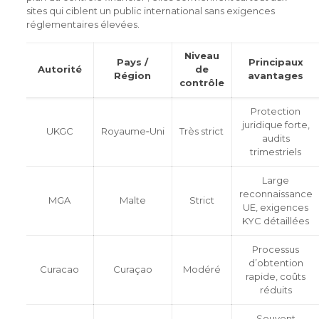
sites qui ciblent un public international sans exigences
réglementaires élevées.
Niveau
Pays /
Principaux
Autorité
de
Région
avantages
contrôle
Protection
juridique forte,
UKGC
Royaume‑Uni
Très strict
audits
trimestriels
Large
reconnaissance
MGA
Malte
Strict
UE, exigences
KYC détaillées
Processus
d’obtention
Curacao
Curaçao
Modéré
rapide, coûts
réduits
Souvent