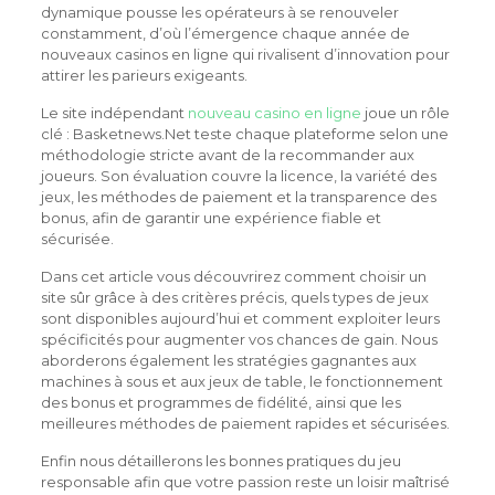
dynamique pousse les opérateurs à se renouveler
constamment, d’où l’émergence chaque année de
nouveaux casinos en ligne qui rivalisent d’innovation pour
attirer les parieurs exigeants.
Le site indépendant
nouveau casino en ligne
joue un rôle
clé : Basketnews.Net teste chaque plateforme selon une
méthodologie stricte avant de la recommander aux
joueurs. Son évaluation couvre la licence, la variété des
jeux, les méthodes de paiement et la transparence des
bonus, afin de garantir une expérience fiable et
sécurisée.
Dans cet article vous découvrirez comment choisir un
site sûr grâce à des critères précis, quels types de jeux
sont disponibles aujourd’hui et comment exploiter leurs
spécificités pour augmenter vos chances de gain. Nous
aborderons également les stratégies gagnantes aux
machines à sous et aux jeux de table, le fonctionnement
des bonus et programmes de fidélité, ainsi que les
meilleures méthodes de paiement rapides et sécurisées.
Enfin nous détaillerons les bonnes pratiques du jeu
responsable afin que votre passion reste un loisir maîtrisé