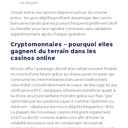
ce moyen.
Choisir entre ces options dépend surtout du volume
prévu : les gros dépôts profitent davantage des cartes
bancaires tandis que les joueurs fréquents préfèrent Skrill
ou Neteller pour leur rapidité constante sans validation
supplémentaire après chaque opération.
Cryptomonnaies – pourquoi elles
gagnent du terrain dans les
casinos online
Bitcoin offre l’avantage décisif d’un retrait souvent finalisé
en moins d’une heure grâce au réseau peer‑to‑peer qui
contourne les intermédiaires bancaires traditionnels ;
cela réduit considérablement le risque de blocage lié aux
vérifications KYC classiques. Ethereum bénéficie quant à
lui d’une structure tarifaire moindre grâce aux frais “gas”
optimisés par les solutions Layer‑2 comme Optimism ou
Arbitrum – idéal pour les micro‑dépôts fréquents (< €10).
La plupart des nouveaux casinos intègrent également
USDT ou BUSD comme stablecoins afin d’éviter la
volatilité excessive tout en conservant l’anonymat