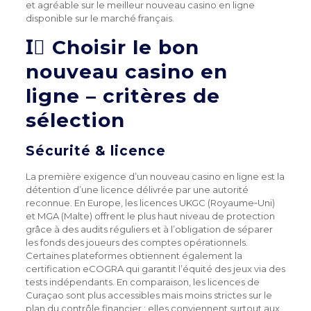
et agréable sur le meilleur nouveau casino en ligne
disponible sur le marché français.
I️⃣ Choisir le bon
nouveau casino en
ligne – critères de
sélection
Sécurité & licence
La première exigence d’un nouveau casino en ligne est la
détention d’une licence délivrée par une autorité
reconnue. En Europe, les licences UKGC (Royaume‑Uni)
et MGA (Malte) offrent le plus haut niveau de protection
grâce à des audits réguliers et à l’obligation de séparer
les fonds des joueurs des comptes opérationnels.
Certaines plateformes obtiennent également la
certification eCOGRA qui garantit l’équité des jeux via des
tests indépendants. En comparaison, les licences de
Curaçao sont plus accessibles mais moins strictes sur le
plan du contrôle financier ; elles conviennent surtout aux