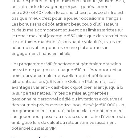
il faut respecter le dépôt minimum indiqué (souvent €20)
puis atteindre le wagering requis – généralement
entre 20× et 40× selon le casino choisi ; plus ce chiffre est
basique mieux c’est pour le joueur occasionnel français.
Les bonus sans dépôt attirent beaucoup d’utilisateurs
curieux mais comportent souvent des limites strictes sur
le retrait maximal (exemple €50) ainsi que des restrictions
sur certaines machines à sous haute volatilité ; ils restent
néanmoins utiles pour tester une plateforme sans
engagement financier initiale.
Les programmes VIP fonctionnent généralement selon
un système par points : chaque €10 misés rapportent un
point qui s’accumule mensuellement et débloque
différents paliers (« Silver », « Gold », « Platinum »). Les
avantages varient – cash‑back quotidien allant jusqu’à 15
% sur pertes nettes, limites de mise augmentées,
gestionnaire personnel dédié ou invitations exclusives à
des tournois privés avec prize‑pool élevé (> €10 000). Un
programme bien structuré indique clairement combien il
faut jouer pour passer au niveau suivant afin d’éviter toute
ambiguïté lors du calcul du retour sur investissement
potentiel du statut VIP.