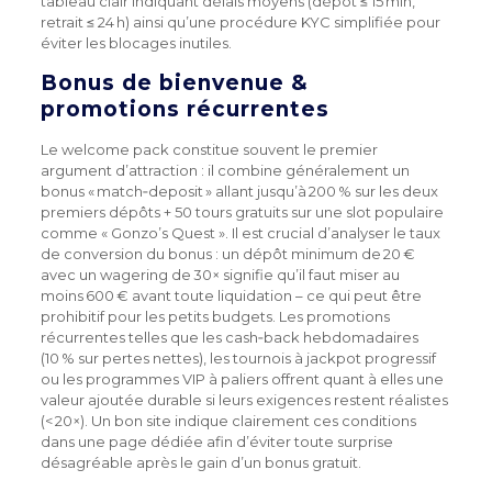
tableau clair indiquant délais moyens (dépot ≤ 15 min,
retrait ≤ 24 h) ainsi qu’une procédure KYC simplifiée pour
éviter les blocages inutiles.
Bonus de bienvenue &
promotions récurrentes
Le welcome pack constitue souvent le premier
argument d’attraction : il combine généralement un
bonus « match‑deposit » allant jusqu’à 200 % sur les deux
premiers dépôts + 50 tours gratuits sur une slot populaire
comme « Gonzo’s Quest ». Il est crucial d’analyser le taux
de conversion du bonus : un dépôt minimum de 20 €
avec un wagering de 30× signifie qu’il faut miser au
moins 600 € avant toute liquidation – ce qui peut être
prohibitif pour les petits budgets. Les promotions
récurrentes telles que les cash‑back hebdomadaires
(10 % sur pertes nettes), les tournois à jackpot progressif
ou les programmes VIP à paliers offrent quant à elles une
valeur ajoutée durable si leurs exigences restent réalistes
(< 20×). Un bon site indique clairement ces conditions
dans une page dédiée afin d’éviter toute surprise
désagréable après le gain d’un bonus gratuit.