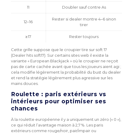
11
Doubler sauf contre As
Rester si dealer montre 4–6 sinon
12–16
tirer
≥17
Rester toujours
Cette grille suppose que le croupier tire sur soft 17
(Dealer hits soft17). Sur certains sites web il existe la
variante « European Blackjack » où le croupier ne reçoit
pas de carte cachée avant que tous les joueurs aient agi ;
cela modifie légèrement la probabilité du bust du dealer
et rend la stratégie légèrement plus agressive sur les
mains douces.
Roulette : paris extérieurs vs
intérieurs pour optimiser ses
chances
À la roulette européenne il y a uniquement un zéro (« 0 »),
ce qui réduit l’avantage maison à 2,7 %. Les paris
extérieurs comme rouge/noir, pair/impair ou