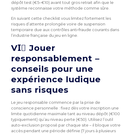
dépôt test (€5–€10) avant tout gros retrait afin que le
système reconnaisse votre méthode comme sûre.
En suivant cette checklist vous limitez fortement les
risques d’attente prolongée voire de suspension
temporaire due aux contrôles anti‑fraude courants dans
l’industrie française du jeu en ligne.
VI️⃣ Jouer
responsablement –
conseils pour une
expérience ludique
sans risques
Le jeu responsable commence par la prise de
conscience personnelle : fixez dès votre inscription une
limite quotidienne maximale tant au niveau dépôt (€100
typiquement) qu’au niveau perte (€50). Utilisez l’outil
auto‑exclusion proposé par chaque site – il bloque votre
accès pendant une période définie (7 jours à plusieurs