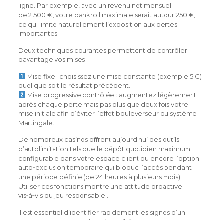
ligne. Par exemple, avec un revenu net mensuel
de 2 500 €, votre bankroll maximale serait autour 250 €,
ce qui limite naturellement l’exposition aux pertes
importantes.
Deux techniques courantes permettent de contrôler
davantage vos mises :
Mise fixe : choisissez une mise constante (exemple 5 €)
quel que soit le résultat précédent.
Mise progressive contrôlée : augmentez légèrement
après chaque perte mais pas plus que deux fois votre
mise initiale afin d’éviter l’effet bouleverseur du système
Martingale.
De nombreux casinos offrent aujourd’hui des outils
d’autolimitation tels que le dépôt quotidien maximum
configurable dans votre espace client ou encore l’option
auto‑exclusion temporaire qui bloque l’accès pendant
une période définie (de 24 heures à plusieurs mois).
Utiliser ces fonctions montre une attitude proactive
vis‑à‑vis du jeu responsable .
Il est essentiel d’identifier rapidement les signes d’un