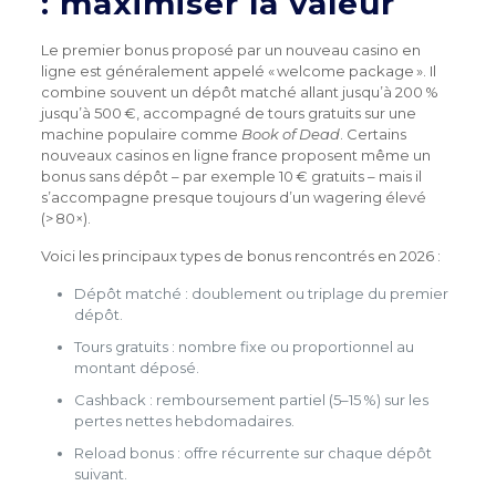
: maximiser la valeur
Le premier bonus proposé par un nouveau casino en
ligne est généralement appelé « welcome package ». Il
combine souvent un dépôt matché allant jusqu’à 200 %
jusqu’à 500 €, accompagné de tours gratuits sur une
machine populaire comme
Book of Dead
. Certains
nouveaux casinos en ligne france proposent même un
bonus sans dépôt – par exemple 10 € gratuits – mais il
s’accompagne presque toujours d’un wagering élevé
(> 80×).
Voici les principaux types de bonus rencontrés en 2026 :
Dépôt matché : doublement ou triplage du premier
dépôt.
Tours gratuits : nombre fixe ou proportionnel au
montant déposé.
Cashback : remboursement partiel (5–15 %) sur les
pertes nettes hebdomadaires.
Reload bonus : offre récurrente sur chaque dépôt
suivant.