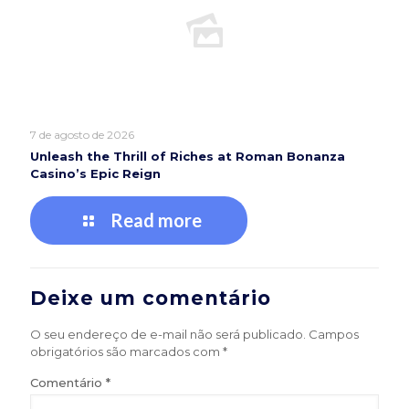
7 de agosto de 2026
Unleash the Thrill of Riches at Roman Bonanza
Casino’s Epic Reign
Read more
Deixe um comentário
O seu endereço de e-mail não será publicado.
Campos
obrigatórios são marcados com
*
Comentário
*