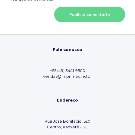
Fale conosco
+55 (49) 3441-9500
vendas@imprimax.ind.br
Endereço
Rua José Bonifácio, 520
Centro, Xanxerê - SC