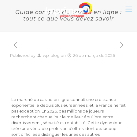
Guide complet du casino en ligne :
tout ce que vous devez savoir
Published by
wp-blog
on
26 de março de 2026
Guide complet du casino
en ligne : tout ce que
vous devez savoir
Le marché du casino en ligne connaît une croissance
exponentielle depuis plusieurs années, et la France ne fait
pas exception. En 2026, des millions de joueurs
recherchent chaque jour le meilleur équilibre entre
divertissement, sécurité et rentabilité. Cette dynamique
crée une véritable profusion d’offres, dont beaucoup
sont difficiles à distinguer les unes des autres.