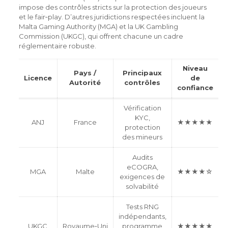
impose des contrôles stricts sur la protection des joueurs
et le fair‑play. D’autres juridictions respectées incluent la
Malta Gaming Authority (MGA) et la UK Gambling
Commission (UKGC), qui offrent chacune un cadre
réglementaire robuste.
Niveau
Pays /
Principaux
Licence
de
Autorité
contrôles
confiance
Vérification
KYC,
ANJ
France
★★★★★
protection
des mineurs
Audits
eCOGRA,
MGA
Malte
★★★★☆
exigences de
solvabilité
Tests RNG
indépendants,
UKGC
Royaume‑Uni
programme
★★★★★