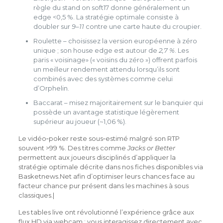
règle du stand on soft17 donne généralement un
edge <0,5 %. La stratégie optimale consiste à
doubler sur
9–11
contre une carte haute du croupier.
Roulette – choisissez la version européenne à zéro
unique ; son house edge est autour de
2,7 %
. Les
paris « voisinage» (« voisins du zéro ») offrent parfois
un meilleur rendement attendu lorsqu’ils sont
combinés avec des systèmes comme celui
d’Orphelin.
Baccarat – misez majoritairement sur le banquier qui
possède un avantage statistique légèrement
supérieur au joueur (~1,06 %).
Le vidéo‑poker reste sous‑estimé malgré son RTP
souvent >99 %. Des titres comme
Jacks or Better
permettent aux joueurs disciplinés d’appliquer la
stratégie optimale décrite dans nos fiches disponibles via
Basketnews.Net afin d’optimiser leurs chances face au
facteur chance pur présent dans les machines à sous
classiques.|
Les tables live ont révolutionné l’expérience grâce aux
flux HD via webcam : vous interagissez directement avec