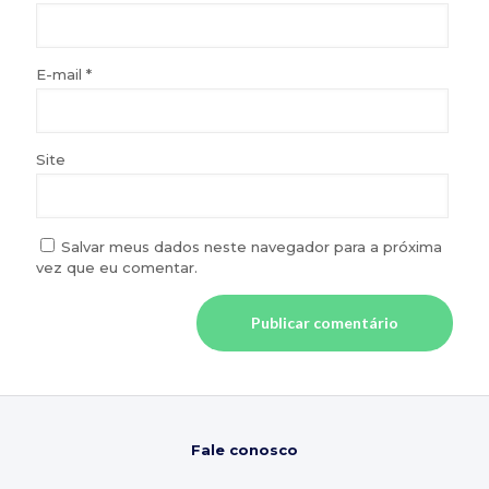
E-mail
*
Site
Salvar meus dados neste navegador para a próxima
vez que eu comentar.
Fale conosco