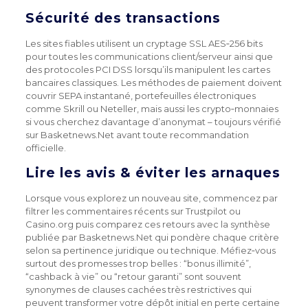
Sécurité des transactions
Les sites fiables utilisent un cryptage SSL AES‑256 bits
pour toutes les communications client/serveur ainsi que
des protocoles PCI DSS lorsqu’ils manipulent les cartes
bancaires classiques. Les méthodes de paiement doivent
couvrir SEPA instantané, portefeuilles électroniques
comme Skrill ou Neteller, mais aussi les crypto‑monnaies
si vous cherchez davantage d’anonymat – toujours vérifié
sur Basketnews.Net avant toute recommandation
officielle.
Lire les avis & éviter les arnaques
Lorsque vous explorez un nouveau site, commencez par
filtrer les commentaires récents sur Trustpilot ou
Casino.org puis comparez ces retours avec la synthèse
publiée par Basketnews.Net qui pondère chaque critère
selon sa pertinence juridique ou technique. Méfiez‑vous
surtout des promesses trop belles : “bonus illimité”,
“cashback à vie” ou “retour garanti” sont souvent
synonymes de clauses cachées très restrictives qui
peuvent transformer votre dépôt initial en perte certaine