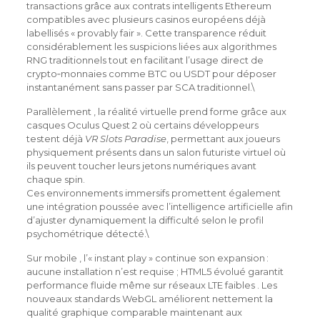
transactions grâce aux contrats intelligents Ethereum
compatibles avec plusieurs casinos européens déjà
labellisés « provably fair ». Cette transparence réduit
considérablement les suspicions liées aux algorithmes
RNG traditionnels tout en facilitant l’usage direct de
crypto‑monnaies comme BTC ou USDT pour déposer
instantanément sans passer par SCA traditionnel.\
Parallèlement , la réalité virtuelle prend forme grâce aux
casques Oculus Quest 2 où certains développeurs
testent déjà
VR Slots Paradise
, permettant aux joueurs
physiquement présents dans un salon futuriste virtuel où
ils peuvent toucher leurs jetons numériques avant
chaque spin.
Ces environnements immersifs promettent également
une intégration poussée avec l’intelligence artificielle afin
d’ajuster dynamiquement la difficulté selon le profil
psychométrique détecté.\
Sur mobile , l’« instant play » continue son expansion :
aucune installation n’est requise ; HTML5 évolué garantit
performance fluide même sur réseaux LTE faibles . Les
nouveaux standards WebGL améliorent nettement la
qualité graphique comparable maintenant aux