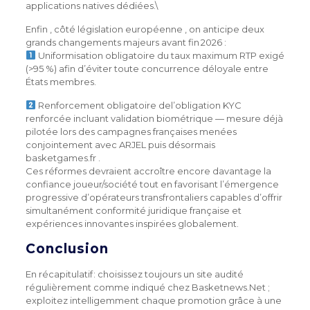
applications natives dédiées.\
Enfin , côté législation européenne , on anticipe deux
grands changements majeurs avant fin 2026 :
Uniformisation obligatoire du taux maximum RTP exigé
(>95 %) afin d’éviter toute concurrence déloyale entre
États membres.
Renforcement obligatoire del’obligation KYC
renforcée incluant validation biométrique — mesure déjà
pilotée lors des campagnes françaises menées
conjointement avec ARJEL puis désormais
basketgames.fr .
Ces réformes devraient accroître encore davantage la
confiance joueur/société tout en favorisant l’émergence
progressive d’opérateurs transfrontaliers capables d’offrir
simultanément conformité juridique française et
expériences innovantes inspirées globalement.
Conclusion
En récapitulatif : choisissez toujours un site audité
régulièrement comme indiqué chez Basketnews.Net ;
exploitez intelligemment chaque promotion grâce à une