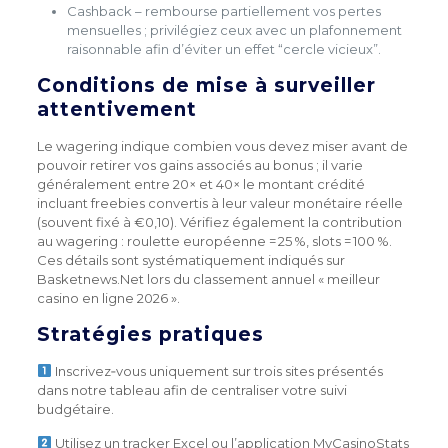
Cashback – rembourse partiellement vos pertes
mensuelles ; privilégiez ceux avec un plafonnement
raisonnable afin d’éviter un effet “cercle vicieux”.
Conditions de mise à surveiller
attentivement
Le wagering indique combien vous devez miser avant de
pouvoir retirer vos gains associés au bonus ; il varie
généralement entre 20× et 40× le montant crédité
incluant freebies convertis à leur valeur monétaire réelle
(souvent fixé à €0,10). Vérifiez également la contribution
au wagering : roulette européenne = 25 %, slots = 100 %.
Ces détails sont systématiquement indiqués sur
Basketnews.Net lors du classement annuel « meilleur
casino en ligne 2026 ».
Stratégies pratiques
Inscrivez‑vous uniquement sur trois sites présentés
dans notre tableau afin de centraliser votre suivi
budgétaire.
Utilisez un tracker Excel ou l’application MyCasinoStats