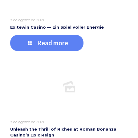
7 de agosto de 2026
Exitewin Casino — Ein Spiel voller Energie
Read more
7 de agosto de 2026
Unleash the Thrill of Riches at Roman Bonanza
Casino’s Epic Reign