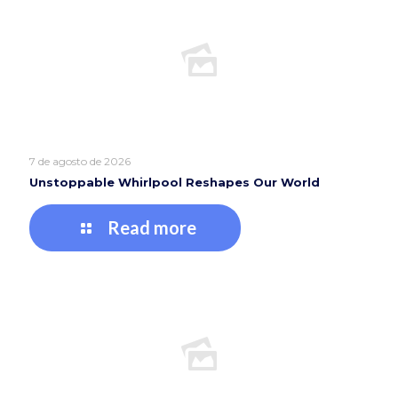
7 de agosto de 2026
Unstoppable Whirlpool Reshapes Our World
Read more