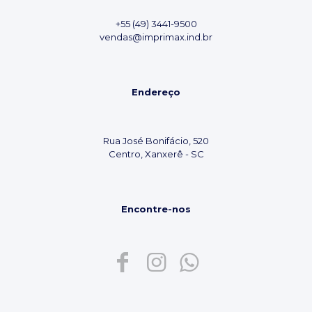
+55 (49) 3441-9500
vendas@imprimax.ind.br
Endereço
Rua José Bonifácio, 520
Centro, Xanxerê - SC
Encontre-nos