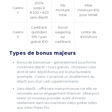
200%
35x
Mise
Casino
jusqu’à
montant
minimum €10
Y
€300 + €25
total
pour retrait
sans dépôt
Cashback
Aucun
Casino
quotidien
wagering
Limite de
Z
15% + pari
sur
€100/mois
gratuit €10
cashback
Types de bonus majeurs
Bonus de bienvenue – généralement sous forme
combinée dépôt + tours gratuits ; choisissez celui
dont le ratio dépôt/bonus est le plus favorable
(exemple : Casino Y propose un doublement du
dépôt suivi d’un cash supplémentaire).
Sans dépôt – offre rare mais précieuse car elle ne
nécessite aucun engagement financier ; idéal pour
tester un nouveau provider avant d’investir
réellement dans ses machines vidéo‑poker telles
que
Joker Poker Pro
.