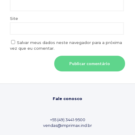
Site
Salvar meus dados neste navegador para a próxima
vez que eu comentar.
Fale conosco
+55 (49) 3441-9500
vendas@imprimax.ind.br