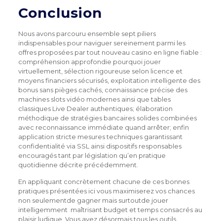
Conclusion
Nous avons parcouru ensemble sept piliers
indispensables pour naviguer sereinement parmi les
offres proposées par tout nouveau casino en ligne fiable :
compréhension approfondie pourquoi jouer
virtuellement, sélection rigoureuse selon licence et
moyens financiers sécurisés, exploitation intelligente des
bonus sans pièges cachés, connaissance précise des
machines slots vidéo modernes ainsi que tables
classiques Live Dealer authentiques; élaboration
méthodique de stratégies bancaires solides combinées
avec reconnaissance immédiate quand arrêter; enfin
application stricte mesures techniques garantissant
confidentialité via SSL ainsi dispositifs responsables
encouragés tant par législation qu’en pratique
quotidienne décrite précédemment.
En appliquant concrètement chacune de ces bonnes
pratiques présentées ici vous maximiserez vos chances
non seulementde gagner mais surtoutde jouer
intelligemment ­ maîtrisant budget et temps consacrés au
plaisir ludique.​ Vous avez désormais tous les outils