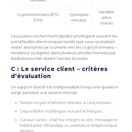
Neteller)
Variable
Cryptomonnaies (BTC,
Quelques
selon
ETH)
minutes
réseau
Les joueurs recherchant rapidité privilégient souvent les
portefeuilles électroniques tandis que ceux souhaitant
rester anonymes se tournent vers les cryptomonnaies –
tendance soulignée dans plusieurs études menées par
Basketnews.Net durant l’année écoulée.
C : Le service client – critères
d’évaluation
Un support réactif est indispensable lorsqu’une question
surgit pendant une session intense :
Temps moyen d’attente inférieur à cinq minutes ;
Disponibilité multilingue incluant le français ;
Canaux variés : chat live intégré au site, messagerie
instantanée WhatsApp ou assistance téléphonique
dédiée .