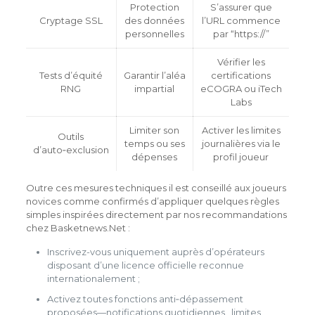
Protection
S’assurer que
Cryptage SSL
des données
l’URL commence
personnelles
par “https://”
Vérifier les
Tests d’équité
Garantir l’aléa
certifications
RNG
impartial
eCOGRA ou iTech
Labs
Limiter son
Activer les limites
Outils
temps ou ses
journalières via le
d’auto‑exclusion
dépenses
profil joueur
Outre ces mesures techniques il est conseillé aux joueurs
novices comme confirmés d’appliquer quelques règles
simples inspirées directement par nos recommandations
chez Basketnews.Net :
Inscrivez-vous uniquement auprès d’opérateurs
disposant d’une licence officielle reconnue
internationalement ;
Activez toutes fonctions anti‑dépassement
proposées—notifications quotidiennes , limites