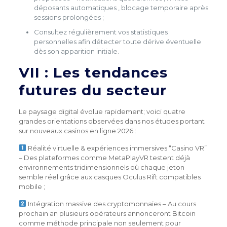
déposants automatiques , blocage temporaire après
sessions prolongées ;
Consultez régulièrement vos statistiques
personnelles afin détecter toute dérive éventuelle
dès son apparition initiale.
VII : Les tendances
futures du secteur
Le paysage digital évolue rapidement; voici quatre
grandes orientations observées dans nos études portant
sur nouveaux casinos en ligne 2026 :
Réalité virtuelle & expériences immersives “Casino VR”
– Des plateformes comme MetaPlayVR testent déjà
environnements tridimensionnels où chaque jeton
semble réel grâce aux casques Oculus Rift compatibles
mobile ;
Intégration massive des cryptomonnaies – Au cours
prochain an plusieurs opérateurs annonceront Bitcoin
comme méthode principale non seulement pour