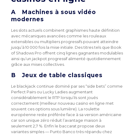
A Machines à sous vidéo
modernes
Les slots actuels combinent graphismes haute définition
avec mécaniques avancées comme les rouleaux
extensibles ou multipliers progressifs pouvant atteindre
jusqu’à 10 000 fois la mise initiale. Des titres tels que Book
of Shadows Pro offrent cinq lignes gagnantes modulables
ainsi qu’un jackpot progressif alimenté quotidiennement
grâce aux mises collectives.
B Jeux de table classiques
Le blackjack continue dominé par ses “side bets” comme
Perfect Pairs ou Lucky Ladies augmentant
considérablement le RTP lorsqu’ils sont joués
correctement (meilleur nouveau casino en ligne met
souvent ces options sous lumière). La roulette
européenne reste préférée face à sa version américaine
car son unique zéro réduit l’avantage maison à
seulement 2,7 %. Enfin le baccarat propose deux
variantes simples — Punto Banco très répandu chez