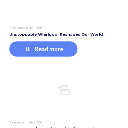
7 de agosto de 2026
Unstoppable Whirlpool Reshapes Our World
Read more
7 de agosto de 2026