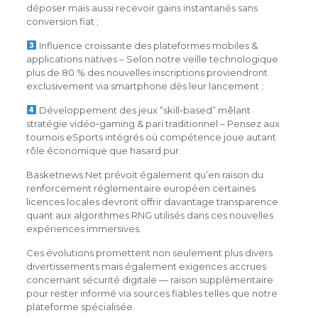
déposer mais aussi recevoir gains instantanés sans
conversion fiat ;
Influence croissante des plateformes mobiles &
applications natives – Selon notre veille technologique
plus de 80 % des nouvelles inscriptions proviendront
exclusivement via smartphone dès leur lancement ;
Développement des jeux “skill‑based” mêlant
stratégie vidéo‑gaming & pari traditionnel – Pensez aux
tournois eSports intégrés où compétence joue autant
rôle économique que hasard pur.
Basketnews.Net prévoit également qu’en raison du
renforcement réglementaire européen certaines
licences locales devront offrir davantage transparence
quant aux algorithmes RNG utilisés dans ces nouvelles
expériences immersives.
Ces évolutions promettent non seulement plus divers
divertissements mais également exigences accrues
concernant sécurité digitale — raison supplémentaire
pour rester informé via sources fiables telles que notre
plateforme spécialisée.