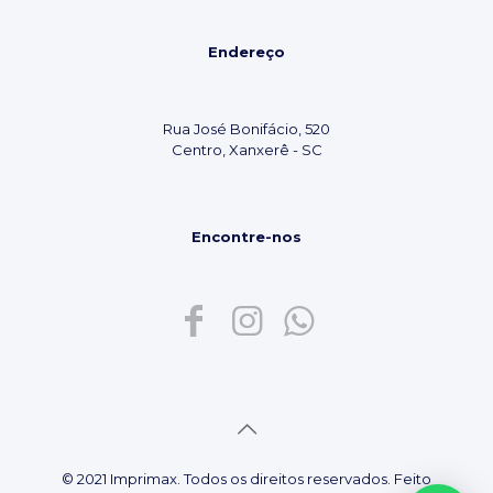
Endereço
Rua José Bonifácio, 520
Centro, Xanxerê - SC
Encontre-nos
© 2021 Imprimax. Todos os direitos reservados. Feito