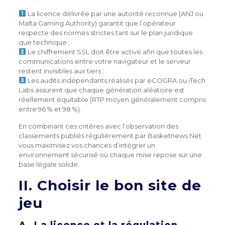
La licence délivrée par une autorité reconnue (ANJ ou
Malta Gaming Authority) garantit que l’opérateur
respecte des normes strictes tant sur le plan juridique
que technique ;
Le chiffrement SSL doit être activé afin que toutes les
communications entre votre navigateur et le serveur
restent invisibles aux tiers ;
Les audits indépendants réalisés par eCOGRA ou iTech
Labs assurent que chaque génération aléatoire est
réellement équitable (RTP moyen généralement compris
entre 96 % et 98 %).
En combinant ces critères avec l’observation des
classements publiés régulièrement par Basketnews.Net
vous maximisez vos chances d’intégrer un
environnement sécurisé où chaque mise repose sur une
base légale solide.
II. Choisir le bon site de
jeu