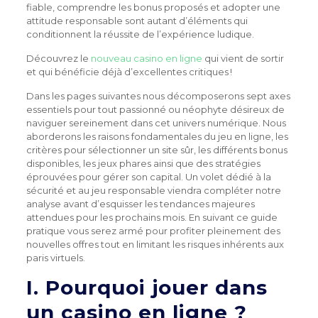
fiable, comprendre les bonus proposés et adopter une
attitude responsable sont autant d’éléments qui
conditionnent la réussite de l’expérience ludique.
Découvrez le
nouveau casino en ligne
qui vient de sortir
et qui bénéficie déjà d’excellentes critiques !
Dans les pages suivantes nous décomposerons sept axes
essentiels pour tout passionné ou néophyte désireux de
naviguer sereinement dans cet univers numérique. Nous
aborderons les raisons fondamentales du jeu en ligne, les
critères pour sélectionner un site sûr, les différents bonus
disponibles, les jeux phares ainsi que des stratégies
éprouvées pour gérer son capital. Un volet dédié à la
sécurité et au jeu responsable viendra compléter notre
analyse avant d’esquisser les tendances majeures
attendues pour les prochains mois. En suivant ce guide
pratique vous serez armé pour profiter pleinement des
nouvelles offres tout en limitant les risques inhérents aux
paris virtuels.
I. Pourquoi jouer dans
un casino en ligne ?