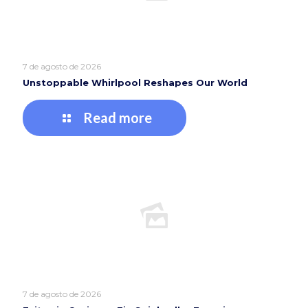
7 de agosto de 2026
Unstoppable Whirlpool Reshapes Our World
Read more
7 de agosto de 2026