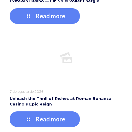
Exitewin Casino — Ein Spiel voller Energie
Read more
7 de agosto de 2026
Unleash the Thrill of Riches at Roman Bonanza
Casino’s Epic Reign
Read more