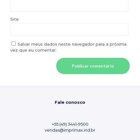
Site
Salvar meus dados neste navegador para a próxima
vez que eu comentar.
Fale conosco
+55 (49) 3441-9500
vendas@imprimax.ind.br