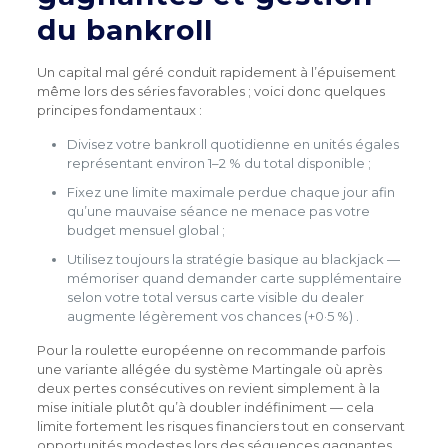
du bankroll
Un capital mal géré conduit rapidement à l’épuisement
même lors des séries favorables ; voici donc quelques
principes fondamentaux :
Divisez votre bankroll quotidienne en unités égales
représentant environ 1–2 % du total disponible ;
Fixez une limite maximale perdue chaque jour afin
qu’une mauvaise séance ne menace pas votre
budget mensuel global ;
Utilisez toujours la stratégie basique au blackjack —
mémoriser quand demander carte supplémentaire
selon votre total versus carte visible du dealer
augmente légèrement vos chances (+0·5 %) .
Pour la roulette européenne on recommande parfois
une variante allégée du système Martingale où après
deux pertes consécutives on revient simplement à la
mise initiale plutôt qu’à doubler indéfiniment — cela
limite fortement les risques financiers tout en conservant
opportunités modestes lors des séquences gagnantes.