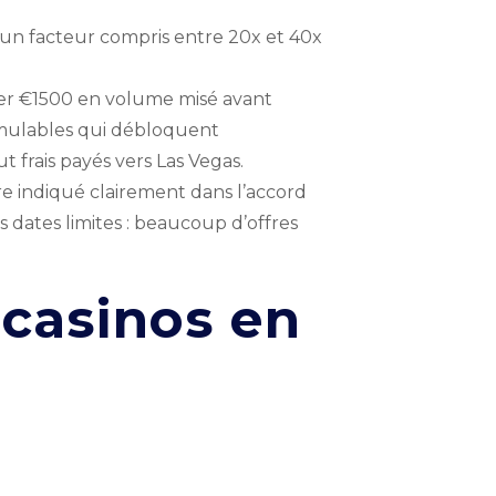
r un facteur compris entre 20x et 40x
érer €1500 en volume misé avant
umulables qui débloquent
 frais payés vers Las Vegas.
e indiqué clairement dans l’accord
 dates limites : beaucoup d’offres
 casinos en