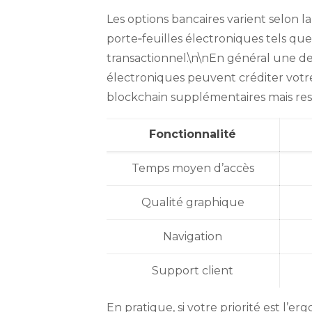
Les options bancaires varient selon l
porte‑feuilles électroniques tels que
transactionnel.\n\nEn général une dem
électroniques peuvent créditer vot
blockchain supplémentaires mais res
Fonctionnalité
Temps moyen d’accès
Qualité graphique
Navigation
Support client
En pratique, si votre priorité est l’