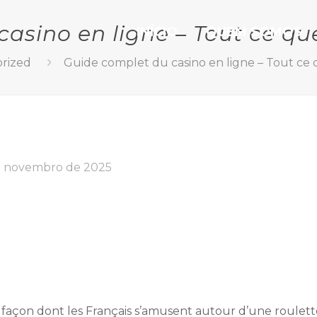
asino en ligne – Tout ce qu
INÍCIO
QUEM SOMOS
rized
Guide complet du casino en ligne – Tout ce 
e novembro de 2025
et du casino en li
 devez savoir
la façon dont les Français s’amusent autour d’une roulet