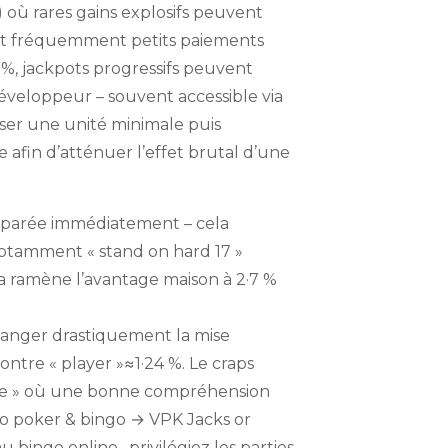
) où rares gains explosifs peuvent
ant fréquemment petits paiements
6 %, jackpots progressifs peuvent
éveloppeur – souvent accessible via
iser une unité minimale puis
afin d’atténuer l’effet brutal d’une
 séparée immédiatement – cela
otamment « stand on hard 17 »
ela ramène l’avantage maison à 2·7 %
changer drastiquement la mise
ontre « player »≈1·24 %. Le craps
 Line » où une bonne compréhension
déo poker & bingo → VPK Jacks or
bingo online , privilégiez les parties