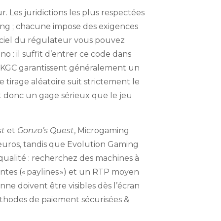
. Les juridictions les plus respectées
ng ; chacune impose des exigences
ficiel du régulateur vous pouvez
o : il suffit d’entrer ce code dans
 UKGC garantissent généralement un
tirage aléatoire suit strictement le
 donc un gage sérieux que le jeu
st
et
Gonzo’s Quest
, Microgaming
’euros, tandis que Evolution Gaming
 qualité : recherchez des machines à
ntes (« paylines ») et un RTP moyen
ne doivent être visibles dès l’écran
méthodes de paiement sécurisées &