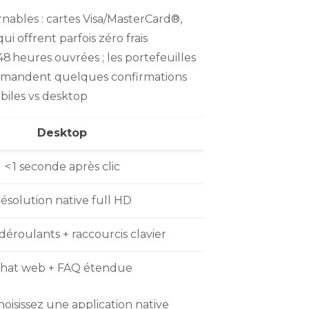
rnables : cartes Visa/MasterCard®,
i offrent parfois zéro frais
8 heures ouvrées ; les portefeuilles
demandent quelques confirmations
biles vs desktop
Desktop
< 1 seconde après clic
ésolution native full HD
éroulants + raccourcis clavier
hat web + FAQ étendue
hoisissez une application native