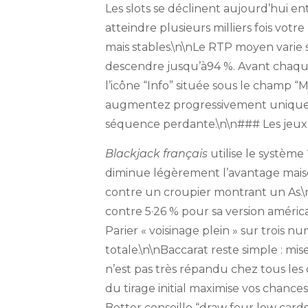
Les slots se déclinent aujourd’hui ent
atteindre plusieurs milliers fois votre m
mais stables.\n\nLe RTP moyen varie s
descendre jusqu’à94 %. Avant chaque 
l’icône “Info” située sous le champ 
augmentez progressivement uniquemen
séquence perdante.\n\n### Les jeux 
Blackjack français
utilise le systèm
diminue légèrement l’avantage maiso
contre un croupier montrant un As.
contre 5·26 % pour sa version améri
Parier « voisinage plein » sur trois
totale.\n\nBaccarat reste simple : mi
n’est pas très répandu chez tous les
du tirage initial maximise vos chance
Better conseille “draw four low cards