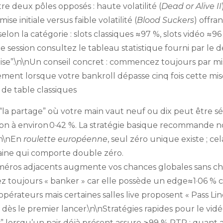
re deux pôles opposés : haute volatilité (
Dead or Alive II
ise initiale versus faible volatilité (
Blood Suckers
) offr
elon la catégorie : slots classiques ≈97 %, slots vidéo ≈9
session consultez le tableau statistique fourni par le d
“Mise”.\n\nUn conseil concret : commencez toujours par m
t lorsque votre bankroll dépasse cinq fois cette mise 
de table classiques
e “la partage” où votre main vaut neuf ou dix peut être
n à environ 0·42 %. La stratégie basique recommande n
\n\nEn
roulette européenne
, seul zéro unique existe ; c
caine qui comporte double zéro.
 numéros adjacents augmente vos chances globales sans 
sez toujours « banker » car elle possède un edge≈1·06 % c
 opérateurs mais certaines salles live proposent « Pass
s dès le premier lancer.\n\nStratégies rapides pour le vi
” lorsqu’un pair déjà présent assure ≥99 % RTP ; quant au 