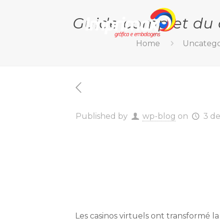
Guide complet du c
Home
Uncatego
Published by
wp-blog
on
3 d
Guide compl
ce que vous
Les casinos virtuels ont transformé 