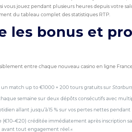
vous jouez pendant plusieurs heures depuis votre salon i
ement du tableau complet des statistiques RTP.
 les bonus et pr
siblement entre chaque nouveau casino en ligne France
n match up to €1000 + 200 tours gratuits sur
Starbur
aque semaine sur deux dépôts consécutifs avec multipl
dien allant jusqu’à 15 % sur vos pertes nettes pendant
(€10–€20) créditée immédiatement après inscription sans
e avant tout engagement réel.«