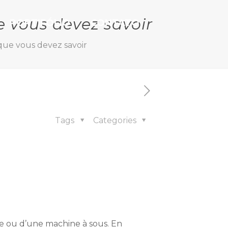
e vous devez savoir
PORTIFÓLIO
CONTATO
que vous devez savoir
Tags
Categories
gne – Tout
te ou d’une machine à sous. En