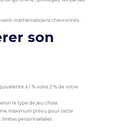
devenir mathématiciens chevronnés.
rer son
quivalente à 1 % voire 2 % de votre
lon le type de jeu choisi.
quième maximum prévu pour cette
 limites personnalisées