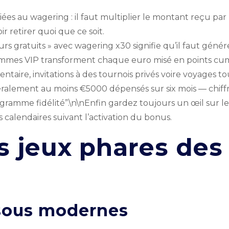
iées au wagering : il faut multiplier le montant reçu pa
r retirer quoi que ce soit.
s gratuits » avec wagering x30 signifie qu’il faut gén
grammes VIP transforment chaque euro misé en points c
ire, invitations à des tournois privés voire voyages tout
ralement au moins €5000 dépensés sur six mois — chiffr
ramme fidélité”.\n\nEnfin gardez toujours un œil sur les
 calendaires suivant l’activation du bonus.
es jeux phares des
sous modernes