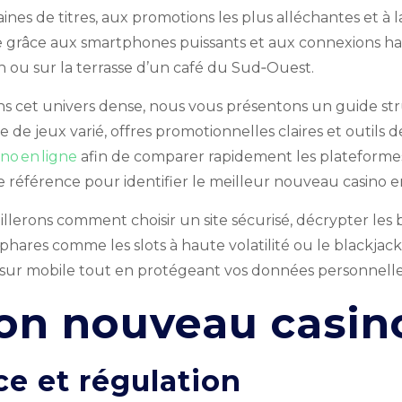
ines de titres, aux promotions les plus alléchantes et à 
ée grâce aux smartphones puissants et aux connexions h
 ou sur la terrasse d’un café du Sud‑Ouest.
ns cet univers dense, nous vous présentons un guide str
e de jeux varié, offres promotionnelles claires et outils
no en ligne
afin de comparer rapidement les plateform
e référence pour identifier le meilleur nouveau casino e
llerons comment choisir un site sécurisé, décrypter les b
s phares comme les slots à haute volatilité ou le blackjack
 sur mobile tout en protégeant vos données personnelle
bon nouveau casin
ce et régulation