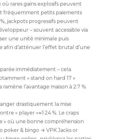
) où rares gains explosifs peuvent
ant fréquemment petits paiements
6 %, jackpots progressifs peuvent
éveloppeur – souvent accessible via
iser une unité minimale puis
afin d’atténuer l’effet brutal d’une
 séparée immédiatement – cela
otamment « stand on hard 17 »
ela ramène l’avantage maison à 2·7 %
changer drastiquement la mise
ontre « player »≈1·24 %. Le craps
 Line » où une bonne compréhension
déo poker & bingo → VPK Jacks or
bingo online , privilégiez les parties