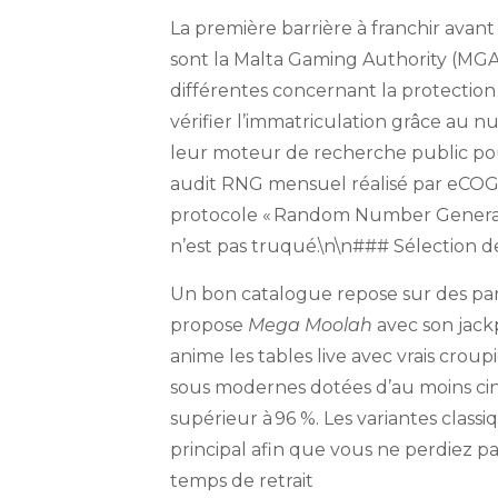
La première barrière à franchir avant 
sont la Malta Gaming Authority (MG
différentes concernant la protection 
vérifier l’immatriculation grâce au nu
leur moteur de recherche public po
audit RNG mensuel réalisé par eCOGRA
protocole « Random Number Generator
n’est pas truqué.\n\n### Sélection de
Un bon catalogue repose sur des part
propose
Mega Moolah
avec son jackp
anime les tables live avec vrais crou
sous modernes dotées d’au moins cinq
supérieur à 96 %. Les variantes class
principal afin que vous ne perdiez p
temps de retrait