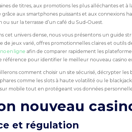
ines de titres, aux promotions les plus alléchantes et à 
ée grâce aux smartphones puissants et aux connexions h
 ou sur la terrasse d’un café du Sud‑Ouest.
ns cet univers dense, nous vous présentons un guide str
e de jeux varié, offres promotionnelles claires et outils
no en ligne
afin de comparer rapidement les plateform
e référence pour identifier le meilleur nouveau casino e
llerons comment choisir un site sécurisé, décrypter les b
s phares comme les slots à haute volatilité ou le blackjack
 sur mobile tout en protégeant vos données personnelle
bon nouveau casin
ce et régulation