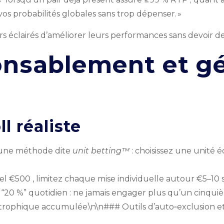
os probabilités globales sans trop dépenser. »
 éclairés d’améliorer leurs performances sans devoir 
onsablement et gé
l réaliste
 une méthode dite
unit betting™
: choisissez une unité é
 €500 , limitez chaque mise individuelle autour €5–10 se
du “20 %” quotidien : ne jamais engager plus qu’un cin
strophique accumulée.\n\n### Outils d’auto‑exclusion et