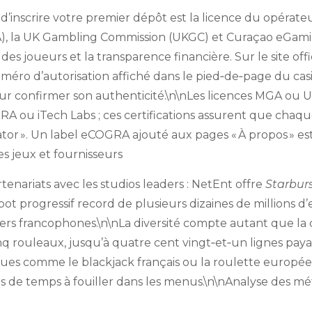
d’inscrire votre premier dépôt est la licence du opérateur
A), la UK Gambling Commission (UKGC) et Curaçao eGami
des joueurs et la transparence financière. Sur le site of
méro d’autorisation affiché dans le pied‑de‑page du casin
ur confirmer son authenticité.\n\nLes licences MGA ou
 ou iTech Labs ; ces certifications assurent que chaque 
 ». Un label eCOGRA ajouté aux pages « À propos » est
s jeux et fournisseurs
enariats avec les studios leaders : NetEnt offre
Starbur
ot progressif record de plusieurs dizaines de millions d
piers francophones.\n\nLa diversité compte autant que la
 rouleaux, jusqu’à quatre cent vingt‑et‑un lignes paya
iques comme le blackjack français ou la roulette européen
as de temps à fouiller dans les menus.\n\nAnalyse des 