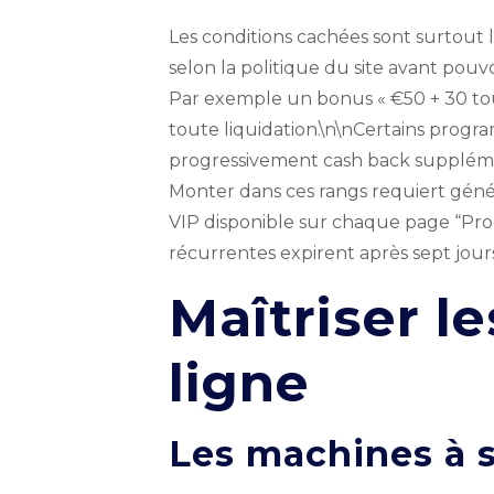
Les conditions cachées sont surtout l
selon la politique du site avant pouvoi
Par exemple un bonus « €50 + 30 tour
toute liquidation.\n\nCertains pro
progressivement cash back supplémenta
Monter dans ces rangs requiert géné
VIP disponible sur chaque page “Prog
récurrentes expirent après sept jours
Maîtriser l
ligne
Les machines à 