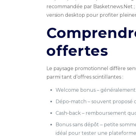
recommandée par Basketnews.Net ; si 
version desktop pour profiter plein
Comprendre
offertes
Le paysage promotionnel diffère sen
parmi tant d’offres scintillantes :
Welcome bonus – généralement u
Dépo‑match – souvent proposé ch
Cash‑back – remboursement quoti
Bonus sans dépôt – petite somme 
idéal pour tester une plateform