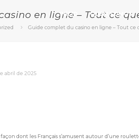
asino en ligne – Tout ce qu
INÍCIO
QUEM SOMOS
rized
Guide complet du casino en ligne – Tout ce 
e abril de 2025
et du casino en li
 devez savoir
la façon dont les Français s’amusent autour d’une roulet