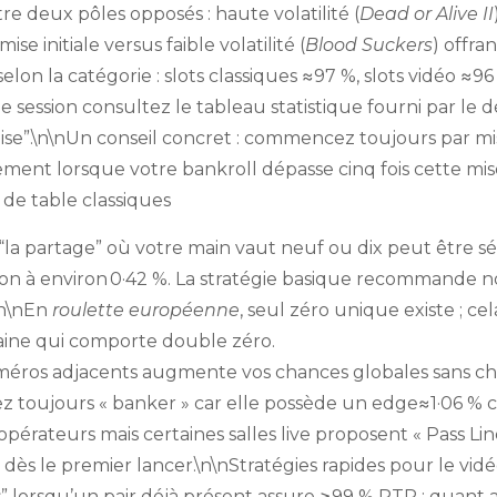
re deux pôles opposés : haute volatilité (
Dead or Alive II
ise initiale versus faible volatilité (
Blood Suckers
) offr
elon la catégorie : slots classiques ≈97 %, slots vidéo ≈9
session consultez le tableau statistique fourni par le d
“Mise”.\n\nUn conseil concret : commencez toujours par m
t lorsque votre bankroll dépasse cinq fois cette mise 
de table classiques
e “la partage” où votre main vaut neuf ou dix peut être
n à environ 0·42 %. La stratégie basique recommande n
\n\nEn
roulette européenne
, seul zéro unique existe ; c
caine qui comporte double zéro.
 numéros adjacents augmente vos chances globales sans 
sez toujours « banker » car elle possède un edge≈1·06 % c
 opérateurs mais certaines salles live proposent « Pass
s dès le premier lancer.\n\nStratégies rapides pour le vi
” lorsqu’un pair déjà présent assure ≥99 % RTP ; quant au 