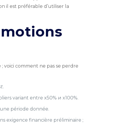
l est préférable d’utiliser la
omotions
 ; voici comment ne pas se perdre
st
.
iers variant entre x50% и x100%.
 une période donnée.
 exigence financière préliminaire ;