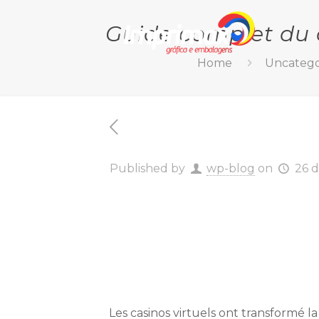
Guide complet du c
Home
Uncatego
Published by
wp-blog
on
26 d
Guide compl
ce que vous
Les casinos virtuels ont transformé 