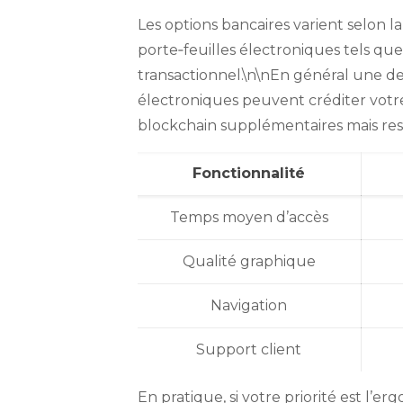
Les options bancaires varient selon l
porte‑feuilles électroniques tels que
transactionnel.\n\nEn général une dem
électroniques peuvent créditer vot
blockchain supplémentaires mais res
Fonctionnalité
Temps moyen d’accès
Qualité graphique
Navigation
Support client
En pratique, si votre priorité est l’