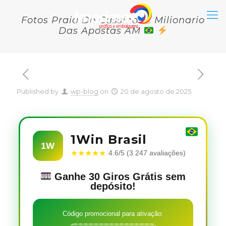
Fotos Praia Do Cassino
Milionario
Das Apostas AM
Published by
wp-blog
on
20 de agosto de 2025
1Win Brasil
1W
★★★★★
4.6/5 (3.247 avaliações)
Ganhe 30 Giros Grátis sem
depósito!
Código promocional para ativação: