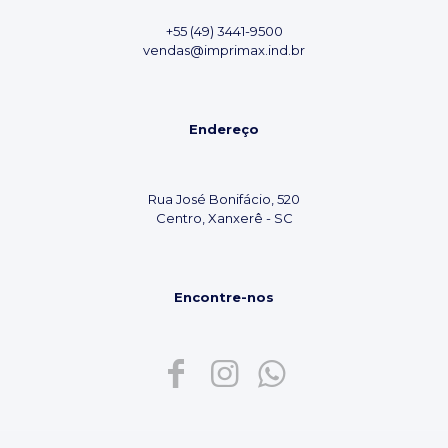
+55 (49) 3441-9500
vendas@imprimax.ind.br
Endereço
Rua José Bonifácio, 520
Centro, Xanxerê - SC
Encontre-nos