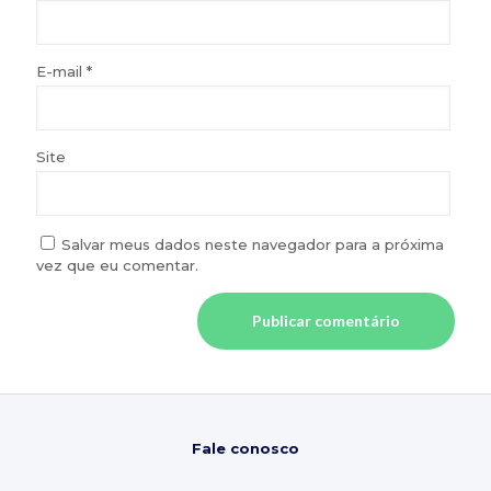
E-mail
*
Site
Salvar meus dados neste navegador para a próxima
vez que eu comentar.
Fale conosco