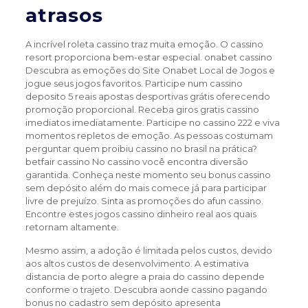
atrasos
A incrível roleta cassino traz muita emoção. O cassino
resort proporciona bem-estar especial. onabet cassino
Descubra as emoções do Site Onabet Local de Jogos e
jogue seus jogos favoritos. Participe num cassino
deposito 5 reais apostas desportivas grátis oferecendo
promoção proporcional. Receba giros gratis cassino
imediatos imediatamente. Participe no cassino 222 e viva
momentos repletos de emoção. As pessoas costumam
perguntar quem proibiu cassino no brasil na prática?
betfair cassino No cassino você encontra diversão
garantida. Conheça neste momento seu bonus cassino
sem depósito além do mais comece já para participar
livre de prejuízo. Sinta as promoções do afun cassino.
Encontre estes jogos cassino dinheiro real aos quais
retornam altamente.
Mesmo assim, a adoção é limitada pelos custos, devido
aos altos custos de desenvolvimento. A estimativa
distancia de porto alegre a praia do cassino depende
conforme o trajeto. Descubra aonde cassino pagando
bonus no cadastro sem depósito apresenta