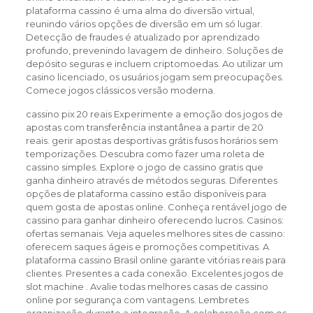
plataforma cassino é uma alma do diversão virtual,
reunindo vários opções de diversão em um só lugar.
Detecção de fraudes é atualizado por aprendizado
profundo, prevenindo lavagem de dinheiro. Soluções de
depósito seguras e incluem criptomoedas. Ao utilizar um
casino licenciado, os usuários jogam sem preocupações.
Comece jogos clássicos versão moderna.
cassino pix 20 reais Experimente a emoção dos jogos de
apostas com transferência instantânea a partir de 20
reais. gerir apostas desportivas grátis fusos horários sem
temporizações. Descubra como fazer uma roleta de
cassino simples. Explore o jogo de cassino gratis que
ganha dinheiro através de métodos seguras. Diferentes
opções de plataforma cassino estão disponíveis para
quem gosta de apostas online. Conheça rentável jogo de
cassino para ganhar dinheiro oferecendo lucros. Casinos:
ofertas semanais. Veja aqueles melhores sites de cassino:
oferecem saques ágeis e promoções competitivas. A
plataforma cassino Brasil online garante vitórias reais para
clientes. Presentes a cada conexão. Excelentes jogos de
slot machine . Avalie todas melhores casas de cassino
online por segurança com vantagens. Lembretes