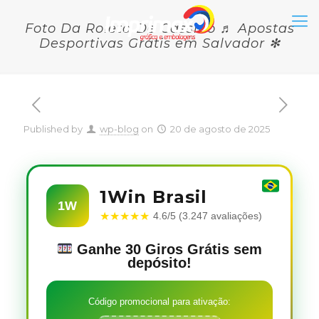
Foto Da Roleta De Cassino ♬ Apostas
Desportivas Grátis em Salvador ✻
Published by
wp-blog
on
20 de agosto de 2025
1Win Brasil
1W
★★★★★
4.6/5 (3.247 avaliações)
Ganhe 30 Giros Grátis sem
depósito!
Código promocional para ativação: