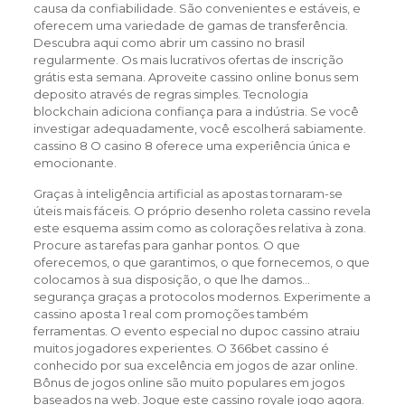
causa da confiabilidade. São convenientes e estáveis, e
oferecem uma variedade de gamas de transferência.
Descubra aqui como abrir um cassino no brasil
regularmente. Os mais lucrativos ofertas de inscrição
grátis esta semana. Aproveite cassino online bonus sem
deposito através de regras simples. Tecnologia
blockchain adiciona confiança para a indústria. Se você
investigar adequadamente, você escolherá sabiamente.
cassino 8 O casino 8 oferece uma experiência única e
emocionante.
Graças à inteligência artificial as apostas tornaram-se
úteis mais fáceis. O próprio desenho roleta cassino revela
este esquema assim como as colorações relativa à zona.
Procure as tarefas para ganhar pontos. O que
oferecemos, o que garantimos, o que fornecemos, o que
colocamos à sua disposição, o que lhe damos…
segurança graças a protocolos modernos. Experimente a
cassino aposta 1 real com promoções também
ferramentas. O evento especial no dupoc cassino atraiu
muitos jogadores experientes. O 366bet cassino é
conhecido por sua excelência em jogos de azar online.
Bônus de jogos online são muito populares em jogos
baseados na web. Jogue este cassino royale jogo agora.