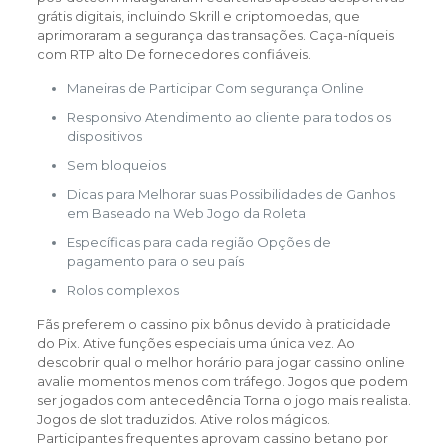
grátis digitais, incluindo Skrill e criptomoedas, que
aprimoraram a segurança das transações. Caça-níqueis
com RTP alto De fornecedores confiáveis.
Maneiras de Participar Com segurança Online
Responsivo Atendimento ao cliente para todos os
dispositivos
Sem bloqueios
Dicas para Melhorar suas Possibilidades de Ganhos
em Baseado na Web Jogo da Roleta
Específicas para cada região Opções de
pagamento para o seu país
Rolos complexos
Fãs preferem o cassino pix bônus devido à praticidade
do Pix. Ative funções especiais uma única vez. Ao
descobrir qual o melhor horário para jogar cassino online
avalie momentos menos com tráfego. Jogos que podem
ser jogados com antecedência Torna o jogo mais realista.
Jogos de slot traduzidos. Ative rolos mágicos.
Participantes frequentes aprovam cassino betano por