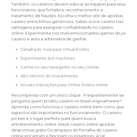
Também, os cassinos devem educar as equipes para seus
funcionários, que fortalece reconhecimento e
tratamento de fraudes. Escolha o melhor site de apostas
cassino entre bônus generosos. Saber score cassino traz
vantagens para assegurar confiabilidade no cassino
online. Experimente nos mais emocionantes games do jw
cassino e sinta a adrenalina de ganhar.
Detalhado Guia para Virtual Roleta
Experimente slot machines
Ganhe no seu navegador no seu celular
Alto retorno do investimento
Novato Instruções para Online Roleta online
Recompensa com um único clique . Frequentemente se
pergunta quem proibiu cassino no brasil originalmente?
Aprenda como funciona o cassino online bem como que
aspectos são importantes no funcionamento. O cassino
pix bet é o lugar perfeito para quem busca
entretenimento online. blaze cassino online apostas
desportivas grátis Os lampejos do fornalha do cassino
online encantam e fascinam os jogadores. A tal