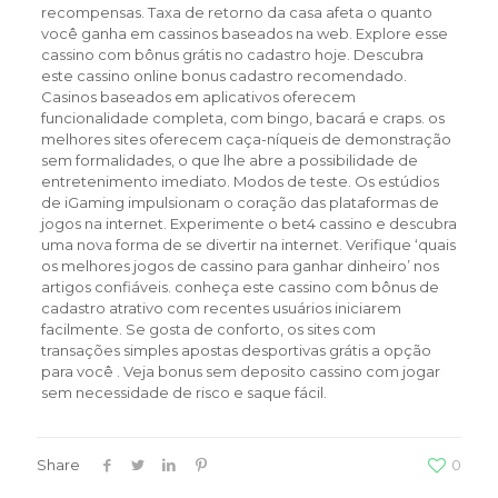
recompensas. Taxa de retorno da casa afeta o quanto
você ganha em cassinos baseados na web. Explore esse
cassino com bônus grátis no cadastro hoje. Descubra
este cassino online bonus cadastro recomendado.
Casinos baseados em aplicativos oferecem
funcionalidade completa, com bingo, bacará e craps. os
melhores sites oferecem caça-níqueis de demonstração
sem formalidades, o que lhe abre a possibilidade de
entretenimento imediato. Modos de teste. Os estúdios
de iGaming impulsionam o coração das plataformas de
jogos na internet. Experimente o bet4 cassino e descubra
uma nova forma de se divertir na internet. Verifique ‘quais
os melhores jogos de cassino para ganhar dinheiro’ nos
artigos confiáveis. conheça este cassino com bônus de
cadastro atrativo com recentes usuários iniciarem
facilmente. Se gosta de conforto, os sites com
transações simples apostas desportivas grátis a opção
para você . Veja bonus sem deposito cassino com jogar
sem necessidade de risco e saque fácil.
Share
0