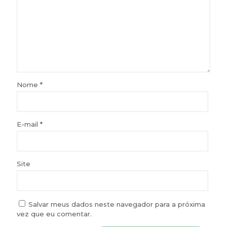
Nome
*
E-mail
*
Site
Salvar meus dados neste navegador para a próxima
vez que eu comentar.