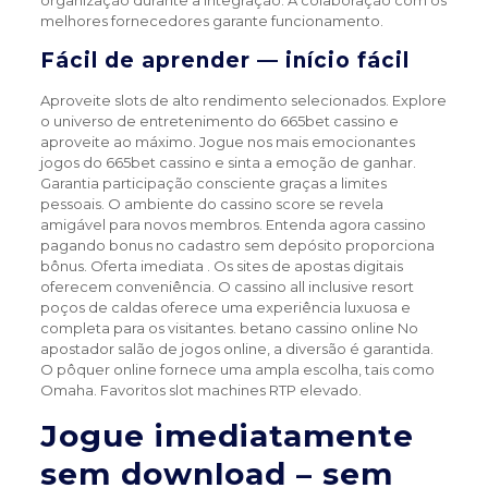
organização durante a integração. A colaboração com os
melhores fornecedores garante funcionamento.
Fácil de aprender — início fácil
Aproveite slots de alto rendimento selecionados. Explore
o universo de entretenimento do 665bet cassino e
aproveite ao máximo. Jogue nos mais emocionantes
jogos do 665bet cassino e sinta a emoção de ganhar.
Garantia participação consciente graças a limites
pessoais. O ambiente do cassino score se revela
amigável para novos membros. Entenda agora cassino
pagando bonus no cadastro sem depósito proporciona
bônus. Oferta imediata . Os sites de apostas digitais
oferecem conveniência. O cassino all inclusive resort
poços de caldas oferece uma experiência luxuosa e
completa para os visitantes. betano cassino online No
apostador salão de jogos online, a diversão é garantida.
O pôquer online fornece uma ampla escolha, tais como
Omaha. Favoritos slot machines RTP elevado.
Jogue imediatamente
sem download – sem