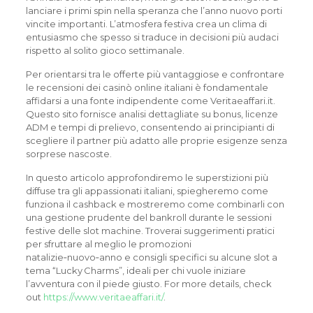
lanciare i primi spin nella speranza che l’anno nuovo porti
vincite importanti. L’atmosfera festiva crea un clima di
entusiasmo che spesso si traduce in decisioni più audaci
rispetto al solito gioco settimanale.
Per orientarsi tra le offerte più vantaggiose e confrontare
le recensioni dei casinò online italiani è fondamentale
affidarsi a una fonte indipendente come Veritaeaffari.it.
Questo sito fornisce analisi dettagliate su bonus, licenze
ADM e tempi di prelievo, consentendo ai principianti di
scegliere il partner più adatto alle proprie esigenze senza
sorprese nascoste.
In questo articolo approfondiremo le superstizioni più
diffuse tra gli appassionati italiani, spiegheremo come
funziona il cashback e mostreremo come combinarli con
una gestione prudente del bankroll durante le sessioni
festive delle slot machine. Troverai suggerimenti pratici
per sfruttare al meglio le promozioni
natalizie‑nuovo‑anno e consigli specifici su alcune slot a
tema “Lucky Charms”, ideali per chi vuole iniziare
l’avventura con il piede giusto. For more details, check
out
https://www.veritaeaffari.it/
.