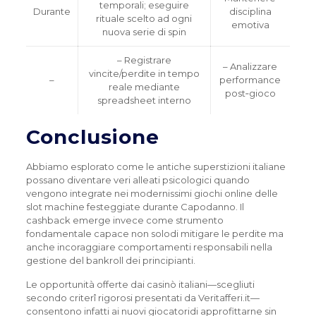
temporali; eseguire
Durante
disciplina
ritualе scelto ad ogni
emotiva
nuova serie di spin
– Registrare
– Analizzare
vincite/perdite in tempo
–
performance
reale mediante
post‑gioco
spreadsheet interno
Conclusione
Abbiamo esplorato come le antiche superstizioni italiane
possano diventare veri alleati psicologici quando
vengono integrate nei modernissimi giochi online delle
slot machine festeggiate durante Capodanno. Il
cashback emerge invece come strumento
fondamentale capace non solodi mitigare le perdite ma
anche incoraggiare comportamenti responsabili nella
gestione del bankroll dei principianti.
Le opportunità offerte dai casinò italiani—scegliuti
secondo criterî rigorosi presentati da Verita­ff­eri​.it—
consentono infatti ai nuovi giocatoridi approfittarne sin