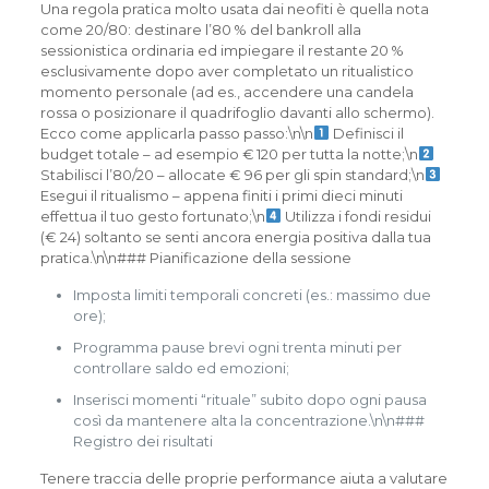
Una regola pratica molto usata dai neofiti è quella nota
come 20/80: destinare l’80 % del bankroll alla
sessionistica ordinaria ed impiegare il restante 20 %
esclusivamente dopo aver completato un ritualistico
momento personale (ad es., accendere una candela
rossa o posizionare il quadrifoglio davanti allo schermo).
Ecco come applicarla passo passo:\n\n
Definisci il
budget totale – ad esempio € 120 per tutta la notte;\n
Stabilisci l’80/20 – allocate € 96 per gli spin standard;\n
Esegui il ritualismo – appena finiti i primi dieci minuti
effettua il tuo gesto fortunato;\n
Utilizza i fondi residui
(€ 24) soltanto se senti ancora energia positiva dalla tua
pratica.\n\n### Pianificazione della sessione
Imposta limiti temporali concreti (es.: massimo due
ore);
Programma pause brevi ogni trenta minuti per
controllare saldo ed emozioni;
Inserisci momenti “rituale” subito dopo ogni pausa
così da mantenere alta la concentrazione.\n\n###
Registro dei risultati
Tenere traccia delle proprie performance aiuta a valutare