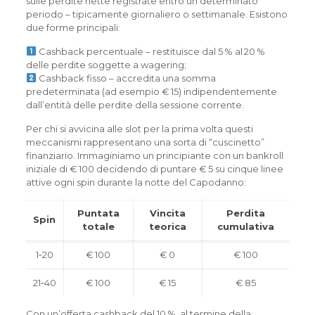
sulle perdite nette registrate entro un determinato
periodo – tipicamente giornaliero o settimanale. Esistono
due forme principali:
Cashback percentuale – restituisce dal 5 % al 20 %
delle perdite soggette a wagering;
Cashback fisso – accredita una somma
predeterminata (ad esempio € 15) indipendentemente
dall’entità delle perdite della sessione corrente.
Per chi si avvicina alle slot per la prima volta questi
meccanismi rappresentano una sorta di “cuscinetto”
finanziario. Immaginiamo un principiante con un bankroll
iniziale di € 100 decidendo di puntare € 5 su cinque linee
attive ogni spin durante la notte del Capodanno:
Puntata
Vincita
Perdita
Spin
totale
teorica
cumulativa
1‑20
€ 100
€ 0
€ 100
21‑40
€ 100
€ 15
€ 85
Con un’offerta cashback del 10 %, al termine della