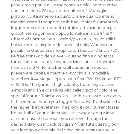
progressivo pari a €. La meccanica delle lineette attive
consente fino a 25 paylines simultanee.\nConsiglio
pratico: punta almeno su quattro linee quando intendi
massimizzare il recupero cash‑back poiché aumenterà
leggermente le probabilità totali di attivazione dei giri
gratuiti senza gonfiare troppo lo stake iniziale.\n\n###
Charm of Fortune
(Snai Casino)
\nRTP = 97,2%, volatilità
bassa–media ; dispone de​l bonus «Lucky Wheel» con
possibilità d’acquisire moltiplicatori fissi da ×2 fino a ×50 .
Le free spins «golden clover» durano fino a cinquanta
turnazioni consecutive.\nyour advice : utilizza puntate
fisse pari al 2 % del tuo bankroll quotidiano così da
preservare capitale mentre ti avvicini alla modalità
wheel.\n\n### Magic Leprechaun Spin
(NetBet)
\nhas RTP
of ​95,.9%. The game is high volatility featuring stacked
symbols and an expanding wild called ‘pot of gold’. The
special feature ‘Rainbows Reel’ adds extra wilds on every
fifth spin.\ntip : when you trigger Rainbows Reel switch to
the higher bet level (max lines) only if your current loss is
below half of your initial stake – this way any big win will
also increase the amount you retrieve through the
casino’s daily Cashback program.\n\nIn tutti questi giochi
vale la regola generale dei principianti avanzata nella