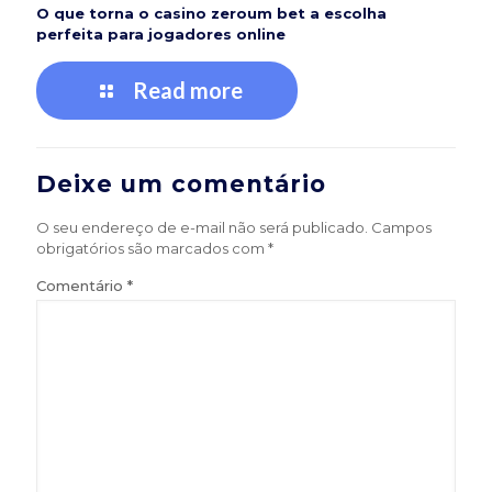
O que torna o casino zeroum bet a escolha
perfeita para jogadores online
Read more
Deixe um comentário
O seu endereço de e-mail não será publicado.
Campos
obrigatórios são marcados com
*
Comentário
*