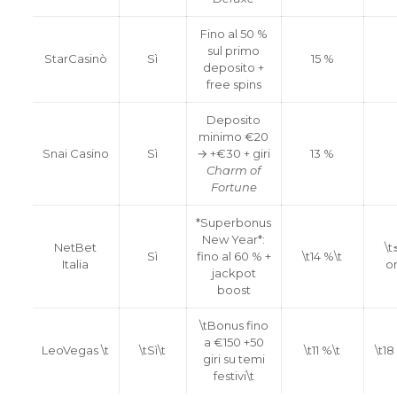
Fino al 50 %
sul primo
StarCasinò
Sì
15 %
deposito +
free spins
Deposito
minimo €20
Snai Casino
Sì
→ +€30 + giri
13 %
Charm of
Fortune
*Superbonus
New Year*:
NetBet
\t
Sì
fino al 60 % +
\t14 %\t
Italia
or
jackpot
boost
\tBonus fino
a €150 +50
LeoVegas \t
\tSì\t
\t11 %\t
\t18
giri su temi
festivi\t