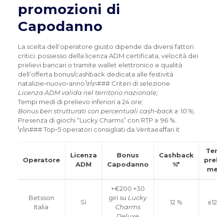
promozioni di
Capodanno
La scelta dell’operatore giusto dipende da diversi fattori
critici: possesso della licenza ADM certificata, velocità dei
prelievi bancari o tramite wallet elettronico e qualità
dell’offerta bonus/cashback dedicata alle festività
natalizie‑nuovo‑anno.\n\n### Criteri di selezione
Licenza ADM valida nel territorio nazionale;
Tempi medi di prelievo inferiori a 24 ore;
Bonus ben strutturati con percentuali cash‑back ≥ 10 %;
Presenza di giochi “Lucky Charms” con RTP ≥ 96 %.
\n\n### Top‑5 operatori consigliati da Veritaeaffari.it
Te
Licenza
Bonus
Cashback
Operatore
pre
ADM
Capodanno
%*
me
+€200 +30
Betsson
giri su
Lucky
Sì
12 %
≤12
Italia
Charms
Deluxe