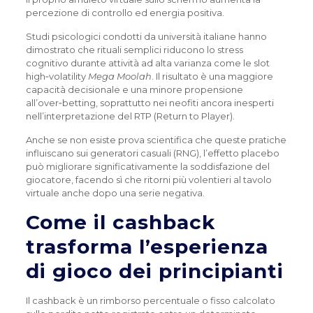
percezione di controllo ed energia positiva.
Studi psicologici condotti da università italiane hanno
dimostrato che rituali semplici riducono lo stress
cognitivo durante attività ad alta varianza come le slot
high‑volatility
Mega Moolah
. Il risultato è una maggiore
capacità decisionale e una minore propensione
all’over‑betting, soprattutto nei neofiti ancora inesperti
nell’interpretazione del RTP (Return to Player).
Anche se non esiste prova scientifica che queste pratiche
influiscano sui generatori casuali (RNG), l’effetto placebo
può migliorare significativamente la soddisfazione del
giocatore, facendo sì che ritorni più volentieri al tavolo
virtuale anche dopo una serie negativa.
Come il cashback
trasforma l’esperienza
di gioco dei principianti
Il cashback è un rimborso percentuale o fisso calcolato