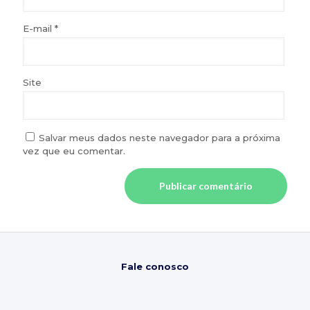
E-mail
*
Site
Salvar meus dados neste navegador para a próxima
vez que eu comentar.
Fale conosco