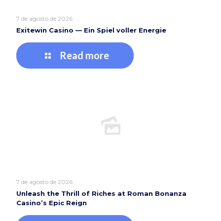
7 de agosto de 2026
Exitewin Casino — Ein Spiel voller Energie
Read more
7 de agosto de 2026
Unleash the Thrill of Riches at Roman Bonanza
Casino’s Epic Reign