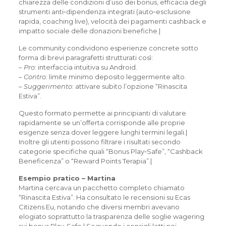
chiarezza delle condizioni d’uso dei bonus, efficacia degli
strumenti anti‑dipendenza integrati (auto‑esclusione
rapida, coaching live), velocità dei pagamenti cashback e
impatto sociale delle donazioni benefiche.|
Le community condividono esperienze concrete sotto
forma di brevi paragrafetti strutturati così:
–
Pro
: interfaccia intuitiva su Android.
–
Contro
: limite minimo deposito leggermente alto.
–
Suggerimento
: attivare subito l’opzione “Rinascita
Estiva”.
Questo formato permette ai principianti di valutare
rapidamente se un’offerta corrisponde alle proprie
esigenze senza dover leggere lunghi termini legali.|
Inoltre gli utenti possono filtrare i risultati secondo
categorie specifiche quali “Bonus Play‑Safe”, “Cashback
Beneficenza” o “Reward Points Terapia”.|
Esempio pratico – Martina
Martina cercava un pacchetto completo chiamato
“Rinascita Estiva”. Ha consultato le recensioni su Ecas
Citizens.Eu, notando che diversi membri avevano
elogiato soprattutto la trasparenza delle soglie wagering