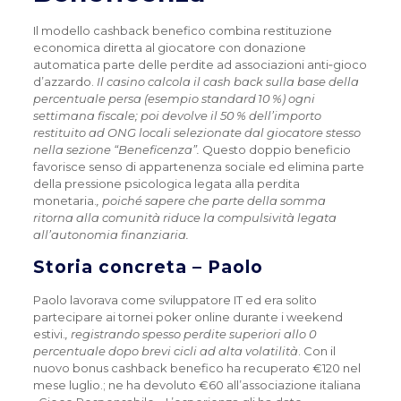
Il modello cashback benefico combina restituzione
economica diretta al giocatore con donazione
automatica parte delle perdite ad associazioni anti‑gioco
d’azzardo.
Il casino calcola il cash back sulla base della
percentuale persa (esempio standard 10 %) ogni
settimana fiscale; poi devolve il 50 % dell’importo
restituito ad ONG locali selezionate dal giocatore stesso
nella sezione “Beneficenza”.
Questo doppio beneficio
favorisce senso di appartenenza sociale ed elimina parte
della pressione psicologica legata alla perdita
monetaria.
, poiché sapere che parte della somma
ritorna alla comunità riduce la compulsività legata
all’autonomia finanziaria.
Storia concreta – Paolo
Paolo lavorava come sviluppatore IT ed era solito
partecipare ai tornei poker online durante i weekend
estivi.
, registrando spesso perdite superiori allo 0
percentuale dopo brevi cicli ad alta volatilità
. Con il
nuovo bonus cashback benefico ha recuperato €120 nel
mese luglio.; ne ha devoluto €60 all’associazione italiana