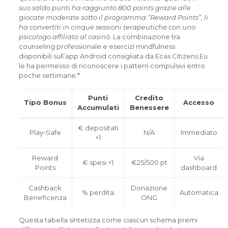
suo saldo punti ha raggiunto 800 points grazie alle
giocate moderate sotto il programma “Reward Points”, li
ha convertiti in cinque sessioni terapeutiche con uno
psicologo affiliato al casinò.
La combinazione tra
counseling professionale e esercizi mindfulness
disponibili sull’app Android consigliata da Ecas Citizens.Eu
le ha permesso di riconoscere i pattern compulsivi entro
poche settimane.*
Punti
Credito
Tipo Bonus
Accesso
Accumulati
Benessere
€ depositati
Play‑Safe
N/A
Immediato
×1
Reward
Via
€ spesi ×1
€25/500 pt
Points
dashboard
Cashback
Donazione
% perdita
Automatica
Beneficenza
ONG
Questa tabella sintetizza come ciascun schema premi