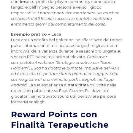
condiviso sui profili dei player community come prova
tangibile dell’impegno personale verso il gioco
responsabile.
I partecipanti ricevono inoltre un voucher
cashback del 5 % sulle successive puntate effettuate
entro trenta giorni dal completamento del corso.
Esempio pratico – Luca
Luca era un neofita del poker online affascinato dai tornei
poker internazionali ma incapace di gestire gli aumenti
improvvisi della varianza durante le sessioni prolungate su
slot con RTP basso ma jackpot elevato.
Dopo aver
completato il webinar “Strategie emotive per Texas
Hold’em”, Luca ha ridotto le puntate impulsive del 40 %
ed è riuscito a rispettare i limiti giornalieri suggeriti dal
casinò grazie ai promemoria push integrati nell’app
Android.
La sua esperienza è stata citata più volte nelle
recensioni pubblicate su Ecas Citizens.Eu, dove altri
giocatori hanno trovato spunti utili per avviare percorsi
formativi analoghi.
Reward Points con
Finalità Terapeutiche