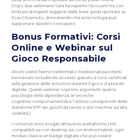
Dopo due settimane Sara ha riaperto l’account ma con
limiti più stringenti suggeriti dalle linee guida riportate su
Ecas Citizens.Eu, dimostrando che la tecnologia può
supportare davvero il recupero.
Bonus Formativi: Corsi
Online e Webinar sul
Gioco Responsabile
Alcuni casinò hanno trasformato i tradizionali pacchetti
benvenuto includendo accesso gratuito a corsi certificati
sulla gestione delle emozioni durante il gioco d’azzardo
digitale. Questi webinar coprono argomenti quali la
psicologia della dipendenza, le tecniche
cognitive‑comportamentali e l’utilizzo consapevole delle
statistiche RTP dei giochi da tavolo o slot machine ad alta
volatilità.|
I contenuti sono erogati attraverso piattaforme LMS
compatibili sia con desktop sia con Android tablet; ogni
modulo rilascia un badge digitale che può essere