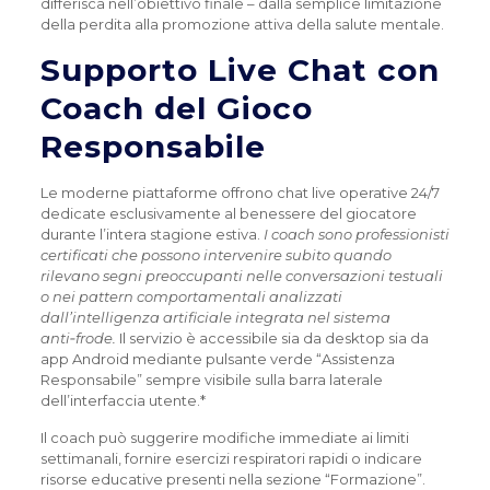
differisca nell’obiettivo finale – dalla semplice limitazione
della perdita alla promozione attiva della salute mentale.
Supporto Live Chat con
Coach del Gioco
Responsabile
Le moderne piattaforme offrono chat live operative 24/7
dedicate esclusivamente al benessere del giocatore
durante l’intera stagione estiva.
I coach sono professionisti
certificati che possono intervenire subito quando
rilevano segni preoccupanti nelle conversazioni testuali
o nei pattern comportamentali analizzati
dall’intelligenza artificiale integrata nel sistema
anti‑frode.
Il servizio è accessibile sia da desktop sia da
app Android mediante pulsante verde “Assistenza
Responsabile” sempre visibile sulla barra laterale
dell’interfaccia utente.*
Il coach può suggerire modifiche immediate ai limiti
settimanali, fornire esercizi respiratori rapidi o indicare
risorse educative presenti nella sezione “Formazione”.