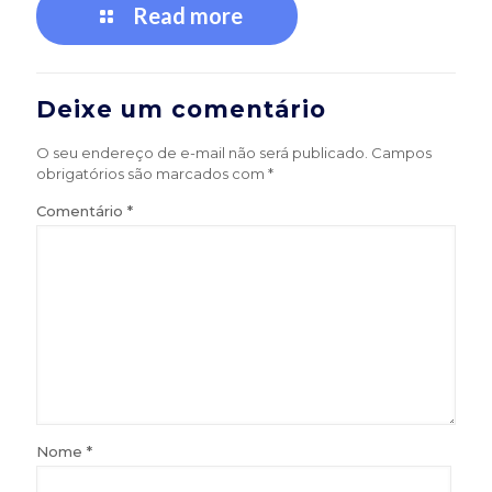
Read more
Deixe um comentário
O seu endereço de e-mail não será publicado.
Campos
obrigatórios são marcados com
*
Comentário
*
Nome
*