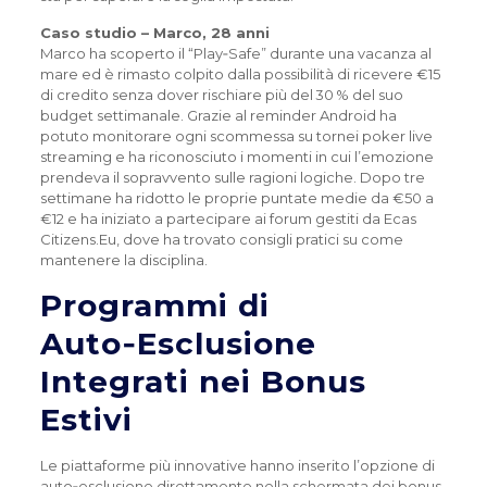
Caso studio – Marco, 28 anni
Marco ha scoperto il “Play‑Safe” durante una vacanza al
mare ed è rimasto colpito dalla possibilità di ricevere €15
di credito senza dover rischiare più del 30 % del suo
budget settimanale. Grazie al reminder Android ha
potuto monitorare ogni scommessa su tornei poker live
streaming e ha riconosciuto i momenti in cui l’emozione
prendeva il sopravvento sulle ragioni logiche. Dopo tre
settimane ha ridotto le proprie puntate medie da €50 a
€12 e ha iniziato a partecipare ai forum gestiti da Ecas
Citizens.Eu, dove ha trovato consigli pratici su come
mantenere la disciplina.
Programmi di
Auto‑Esclusione
Integrati nei Bonus
Estivi
Le piattaforme più innovative hanno inserito l’opzione di
auto‑esclusione direttamente nella schermata dei bonus