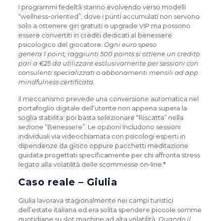
I programmi fedeltà stanno evolvendo verso modelli
“wellness‑oriented”, dove i punti accumulati non servono
solo a ottenere giri gratuiti o upgrade VIP ma possono
essere convertiti in crediti dedicati al benessere
psicologico del giocatore.
Ogni euro speso
genera 1 point; raggiunti 500 points si ottiene un credito
pari a €25 da utilizzare esclusivamente per sessioni con
consulenti specializzati o abbonamenti mensili ad app
mindfulness certificata.
Il meccanismo prevede una conversione automatica nel
portafoglio digitale dell’utente non appena supera la
soglia stabilita; poi basta selezionare “Riscatta” nella
sezione “Benessere”. Le opzioni includono sessioni
individuali via videochiamata con psicologi esperti in
dipendenze da gioco oppure pacchetti meditazione
guidata progettati specificamente per chi affronta stress
legato alla volatilità delle scommesse on‑line.*
Caso reale – Giulia
Giulia lavorava stagionalmente nei campi turistici
dell’estate italiana ed era solita spendere piccole somme
quotidiane su slot machine ad alta volatilità.
Quando il