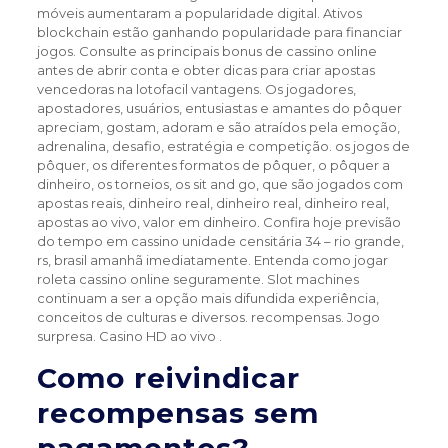
móveis aumentaram a popularidade digital. Ativos
blockchain estão ganhando popularidade para financiar
jogos. Consulte as principais bonus de cassino online
antes de abrir conta e obter dicas para criar apostas
vencedoras na lotofacil vantagens. Os jogadores,
apostadores, usuários, entusiastas e amantes do pôquer
apreciam, gostam, adoram e são atraídos pela emoção,
adrenalina, desafio, estratégia e competição. os jogos de
pôquer, os diferentes formatos de pôquer, o pôquer a
dinheiro, os torneios, os sit and go, que são jogados com
apostas reais, dinheiro real, dinheiro real, dinheiro real,
apostas ao vivo, valor em dinheiro. Confira hoje previsão
do tempo em cassino unidade censitária 34 – rio grande,
rs, brasil amanhã imediatamente. Entenda como jogar
roleta cassino online seguramente. Slot machines
continuam a ser a opção mais difundida experiência,
conceitos de culturas e diversos. recompensas. Jogo
surpresa. Casino HD ao vivo .
Como reivindicar
recompensas sem