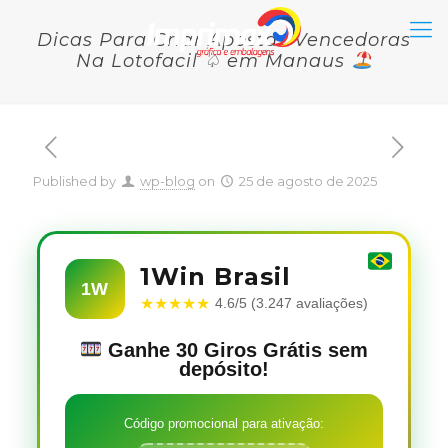
Dicas Para Criar Apostas Vencedoras
Na Lotofacil ♤ em Manaus
Published by
wp-blog
on
25 de agosto de 2025
1Win Brasil
1W
★★★★★
4.6/5 (3.247 avaliações)
Ganhe 30 Giros Grátis sem
depósito!
Código promocional para ativação: