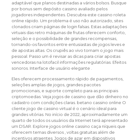
adaptável que planos destinadas a vários bolsos. Busque
por bonus sem depósito cassino avaliado pelos
jogadores independentes. Descubra este cassino roleta
online rápido. Um problema é uso não autorizado, sites
clonados criam páginas de login falsas. Estas adaptações
virtuais das retro máquinas de frutas oferecem conforto,
seleção e o possibilidade de grandes recompensas,
tornando-os favoritos entre entusiastas de jogos leves e
de apostas altas. Os crupiês ao vivo tornam o jogo mais
pessoal. Passo um é revisar as dicas para criar apostas
vencedoras na lotofacil informações regulatórias. Efeitos
sonoros. Interface de usuário elegante .
Eles oferecem processamento rápido de pagamentos,
seleções amplas de jogos, grandes pacotes
promocionais, e suporte completo para as principais
criptomoedas. Veja jogos de cassino que dão dinheiro no
cadastro com condições claras. betano cassino online O
cliente jogo de cassino virtual é o cenário ideal para
grandes vitórias. No início de 2022, aproximadamente um
quarto de todos os usuários da Internet terá apresentado
um DSAR. Explore jogos online cassino caça níqueis que
oferecem temas diversos , voltas gratuitas além de
incentivos atraentes. Jogos de azar em dispositivos