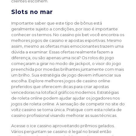
clientes escolhem.
Slots no mar
Importante saber que este tipo de bônus está
geralmente sujeito a condições, por isso é importante
conhecer os termos. No cassino pix bet você encontra os
melhores jogos de cassino e apostas esportivas. Mesmo
assim, mesmo as ofertas mais emocionantes trazem uma
dúvida a examinar: Essas ofertas realmente fazem a
diferença, ou são apenas uma isca? Os rolos do jogo
começaram a girar no modo de jackpot, o visor do jogo
preenchida por moedas brilhantes juntamente com mais
um brilho. Sua estratégia de jogo devem influenciar sua
escolha. Explore melhores jogos de cassino online
preferidos que oferecem dicas para criar apostas
vencedoras na lotofacil gráficos modernos. Estratégias
de roleta online podem ajudar ajudar os jogadores nos
jogos de roleta online. A sensação de competir no site do
voltz cassino se torna única. Pratique com esta roleta de
cassino profissional visando melhorar as suas técnicas.
Acesse o ice cassino aproveitando prêmios gelados.
Vários perguntam se cassino é legal no brasil então