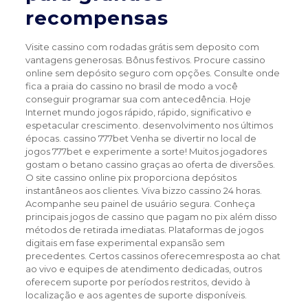
recompensas
Visite cassino com rodadas grátis sem deposito com
vantagens generosas. Bônus festivos. Procure cassino
online sem depósito seguro com opções. Consulte onde
fica a praia do cassino no brasil de modo a você
conseguir programar sua com antecedência. Hoje
Internet mundo jogos rápido, rápido, significativo e
espetacular crescimento. desenvolvimento nos últimos
épocas. cassino 777bet Venha se divertir no local de
jogos 777bet e experimente a sorte! Muitos jogadores
gostam o betano cassino graças ao oferta de diversões.
O site cassino online pix proporciona depósitos
instantâneos aos clientes. Viva bizzo cassino 24 horas.
Acompanhe seu painel de usuário segura. Conheça
principais jogos de cassino que pagam no pix além disso
métodos de retirada imediatas. Plataformas de jogos
digitais em fase experimental expansão sem
precedentes. Certos cassinos oferecemresposta ao chat
ao vivo e equipes de atendimento dedicadas, outros
oferecem suporte por períodos restritos, devido à
localização e aos agentes de suporte disponíveis.