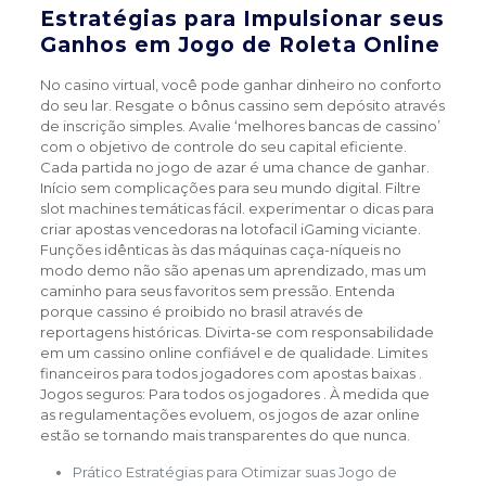
Estratégias para Impulsionar seus
Ganhos em Jogo de Roleta Online
No casino virtual, você pode ganhar dinheiro no conforto
do seu lar. Resgate o bônus cassino sem depósito através
de inscrição simples. Avalie ‘melhores bancas de cassino’
com o objetivo de controle do seu capital eficiente.
Cada partida no jogo de azar é uma chance de ganhar.
Início sem complicações para seu mundo digital. Filtre
slot machines temáticas fácil. experimentar o dicas para
criar apostas vencedoras na lotofacil iGaming viciante.
Funções idênticas às das máquinas caça-níqueis no
modo demo não são apenas um aprendizado, mas um
caminho para seus favoritos sem pressão. Entenda
porque cassino é proibido no brasil através de
reportagens históricas. Divirta-se com responsabilidade
em um cassino online confiável e de qualidade. Limites
financeiros para todos jogadores com apostas baixas .
Jogos seguros: Para todos os jogadores . À medida que
as regulamentações evoluem, os jogos de azar online
estão se tornando mais transparentes do que nunca.
Prático Estratégias para Otimizar suas Jogo de